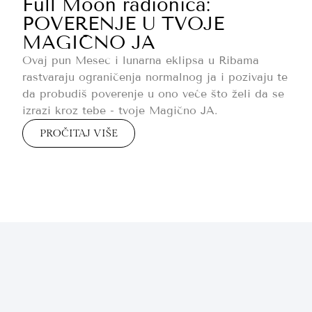
Full Moon radionica:
POVERENJE U TVOJE
MAGIČNO JA
Ovaj pun Mesec i lunarna eklipsa u Ribama
rastvaraju ograničenja normalnog ja i pozivaju te
da probudiš poverenje u ono veće što želi da se
izrazi kroz tebe - tvoje Magično JA.
PROČITAJ VIŠE