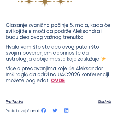
Glasanje zvanično počinje 5. maja, kada će
svi koji žele moći da podrže Aleksandra i
budu deo ovog važnog trenutka.
Hvala vam što ste deo ovog puta i što
svojim poverenjem doprinosite da
astrologija dobije mesto koje zaslužuje
Više o predavanjima koje će Aleksandar
Imširagić da održi na UAC2026 konferenciji
možete pogledati
OVDE
Prethodni
Sledeći
Podeli ovaj članak: