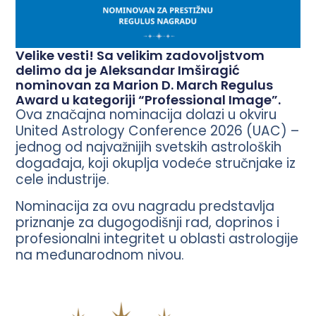
Velike vesti! Sa velikim zadovoljstvom
delimo da je Aleksandar Imširagić
nominovan za Marion D. March Regulus
Award u kategoriji “Professional Image”.
Ova značajna nominacija dolazi u okviru
United Astrology Conference 2026 (UAC) –
jednog od najvažnijih svetskih astroloških
događaja, koji okuplja vodeće stručnjake iz
cele industrije.
Nominacija za ovu nagradu predstavlja
priznanje za dugogodišnji rad, doprinos i
profesionalni integritet u oblasti astrologije
na međunarodnom nivou.