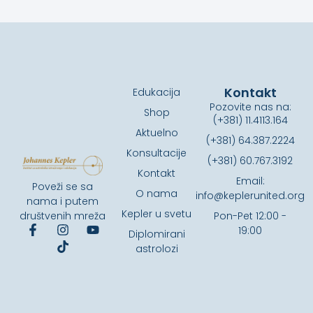
Kontakt
Edukacija
Pozovite nas na:
Shop
(+381) 11.4113.164
Aktuelno
(+381) 64.387.2224
Konsultacije
(+381) 60.767.3192
Kontakt
Email:
Poveži se sa
O nama
info@keplerunited.org
nama i putem
Kepler u svetu
društvenih mreža
Pon-Pet 12:00 -
19:00
Diplomirani
astrolozi