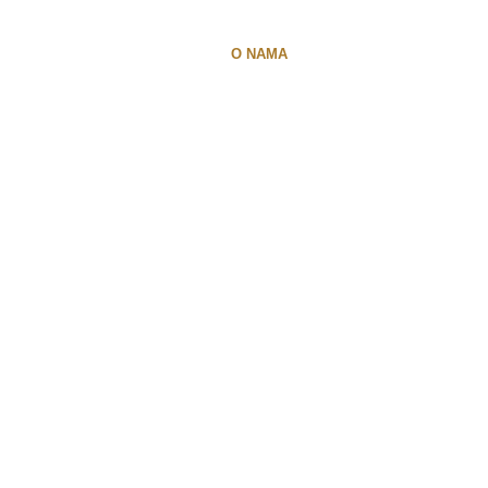
KT
UPIS
O NAMA
KEPLER U SVETU
KE