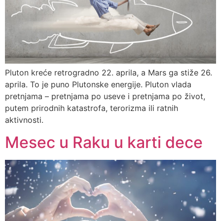
Pluton kreće retrogradno 22. aprila, a Mars ga stiže 26.
aprila. To je puno Plutonske energije. Pluton vlada
pretnjama – pretnjama po useve i pretnjama po život,
putem prirodnih katastrofa, terorizma ili ratnih
aktivnosti.
Mesec u Raku u karti dece