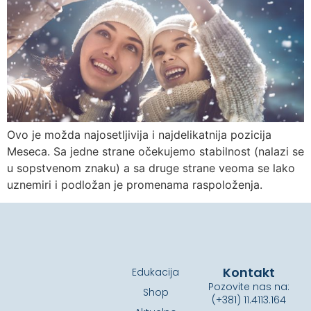
Ovo je možda najosetljivija i najdelikatnija pozicija
Meseca. Sa jedne strane očekujemo stabilnost (nalazi se
u sopstvenom znaku) a sa druge strane veoma se lako
uznemiri i podložan je promenama raspoloženja.
Kontakt
Edukacija
Pozovite nas na:
Shop
(+381) 11.4113.164