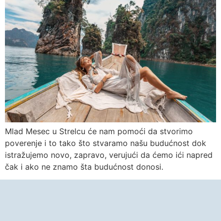
Mlad Mesec u Strelcu će nam pomoći da stvorimo
poverenje i to tako što stvaramo našu budućnost dok
istražujemo novo, zapravo, verujući da ćemo ići napred
čak i ako ne znamo šta budućnost donosi.