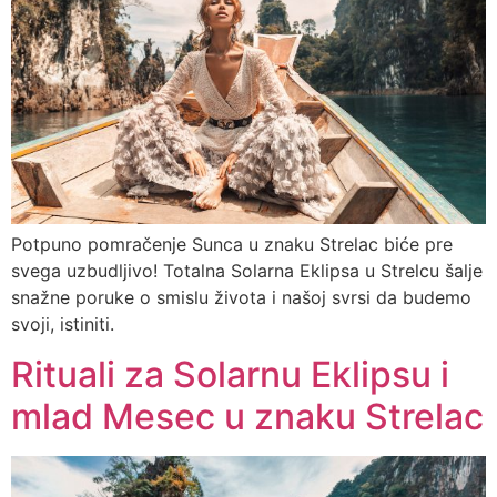
Potpuno pomračenje Sunca u znaku Strelac biće pre
svega uzbudljivo! Totalna Solarna Eklipsa u Strelcu šalje
snažne poruke o smislu života i našoj svrsi da budemo
svoji, istiniti.
Rituali za Solarnu Eklipsu i
mlad Mesec u znaku Strelac