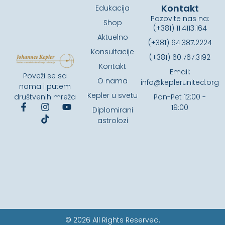
Kontakt
Edukacija
Pozovite nas na:
Shop
(+381) 11.4113.164
Aktuelno
(+381) 64.387.2224
Konsultacije
(+381) 60.767.3192
Kontakt
Email:
Poveži se sa
O nama
info@keplerunited.org
nama i putem
Kepler u svetu
društvenih mreža
Pon-Pet 12:00 -
19:00
Diplomirani
astrolozi
© 2026 All Rights Reserved.