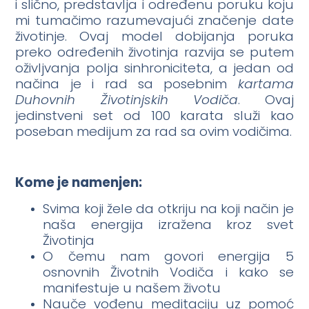
i slično, predstavlja i određenu poruku koju
mi tumačimo razumevajući značenje date
životinje. Ovaj model dobijanja poruka
preko određenih životinja razvija se putem
oživljvanja polja sinhroniciteta, a jedan od
načina je i rad sa posebnim
kartama
Duhovnih Životinjskih Vodiča
. Ovaj
jedinstveni set od 100 karata služi kao
poseban medijum za rad sa ovim vodičima.
Kome je namenjen:
Svima koji žele da otkriju na koji način je
naša energija izražena kroz svet
Životinja
O čemu nam govori energija 5
osnovnih Životnih Vodiča i kako se
manifestuje u našem životu
Nauče vođenu meditaciju uz pomoć