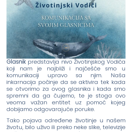
Glasnik
predstavlja nivo Životinjskog Vodiča
koji nam je najbliži i najčešće smo u
komunikaciji upravo sa njim. Naša
inkarnacija počinje da se aktivira tek kada
se otvorimo za ovog glasnika i kada smo
spremni da ga čujemo, te je stoga ovo
veoma važan entitet uz pomoć kojeg
dobijamo odgovarajuće poruke.
Tako pojava određene životinje u našem
životu, bilo uživo ili preko neke slike, televizije