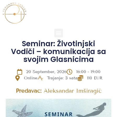
Seminar: Životinjski
Vodiči – komunikacija sa
svojim Glasnicima
20 September, 2026
16:00
- 19:00
Online
Trajanje: 3 sata
110 EUR
Predavač:
Aleksandar Imširagić