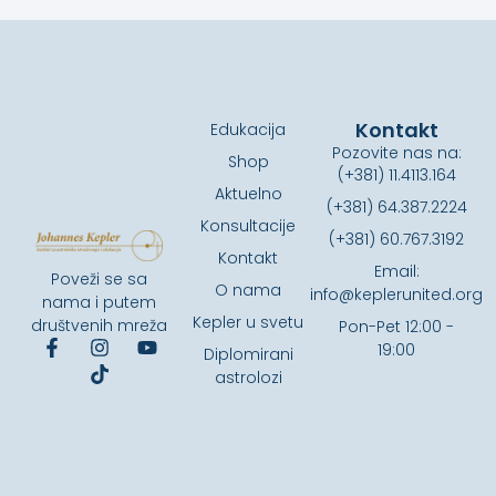
Kontakt
Edukacija
Pozovite nas na:
Shop
(+381) 11.4113.164
Aktuelno
(+381) 64.387.2224
Konsultacije
(+381) 60.767.3192
Kontakt
Email:
Poveži se sa
O nama
info@keplerunited.org
nama i putem
Kepler u svetu
društvenih mreža
Pon-Pet 12:00 -
19:00
Diplomirani
astrolozi