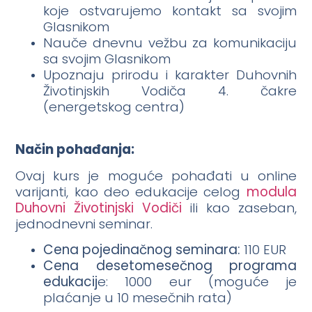
koje ostvarujemo kontakt sa svojim
Glasnikom
Nauče dnevnu vežbu za komunikaciju
sa svojim Glasnikom
Upoznaju prirodu i karakter Duhovnih
Životinjskih Vodiča 4. čakre
(energetskog centra)
Način pohađanja:
Ovaj kurs je moguće pohađati u online
varijanti, kao deo edukacije celog
modula
Duhovni Životinjski Vodiči
ili kao zaseban,
jednodnevni seminar.
Cena pojedinačnog seminara:
110 EUR
Cena desetomesečnog programa
edukacij
e: 1000 eur (moguće je
plaćanje u 10 mesečnih rata)