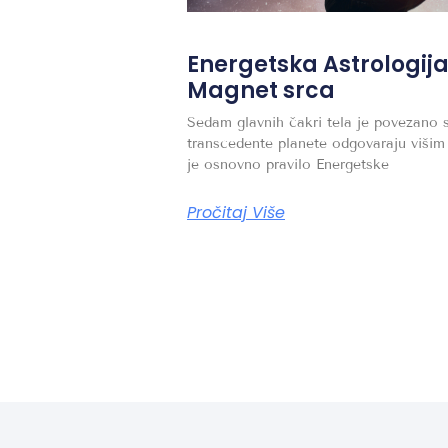
Energetska Astrologij
Magnet srca
Sedam glavnih čakri tela je povezano s
transcedente planete odgovaraju višim
je osnovno pravilo Energetske
Pročitaj Više