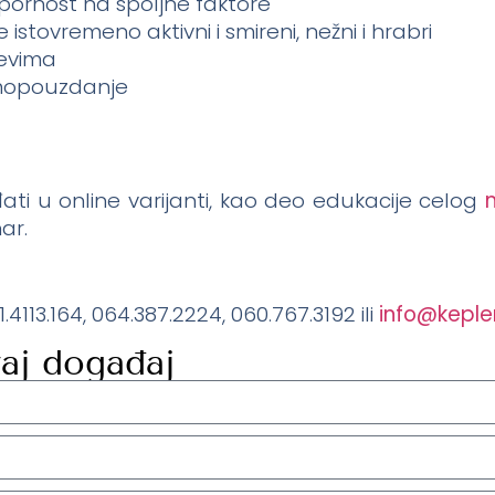
otpornost na spoljne faktore
stovremeno aktivni i smireni, nežni i hrabri
jevima
amopouzdanje
ti u online varijanti, kao deo edukacije celog
ar.
1.4113.164, 064.387.2224, 060.767.3192 ili
info@keple
vaj događaj