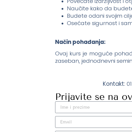
Povećate izdržljivost i 
Naučite kako da budete i
Budete odani svojim cil
Osećate sigurnost i s
Način pohađanja:
Ovaj kurs je moguće pohađa
zaseban, jednodnevni semin
Kontakt:
01
Prijavite se na o