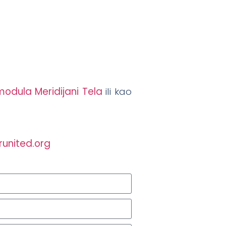
modula Meridijani Tela
ili kao
runited.org