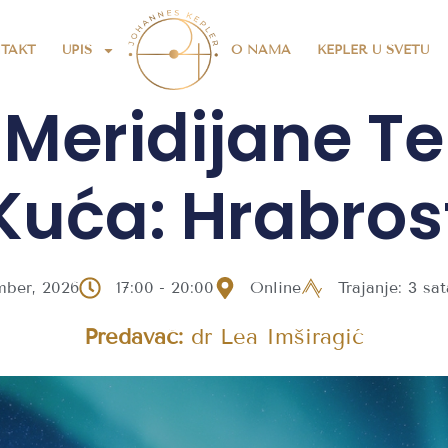
TAKT
UPIS
O NAMA
KEPLER U SVETU
Meridijane Te
Kuća: Hrabros
mber, 2026
17:00
- 20:00
Online
Trajanje: 3 sat
Predavač:
dr Lea Imširagić