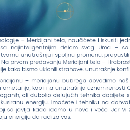
ogije – Meridijani tela, naučićete i iskusiti 
 sa najinteligentnijim delom svog Uma – sa
tvarnu unutrašnju i spoljnu promenu, prepustili s
. Na prvom predavanju Meridijani tela – Hrabros
e kako bismo uklonili strahove, unutrašnje konflik
eridijanu – meridijanu bubrega dovodimo naš 
na ometanja, kao i na unutrašnje uznemirenosti.
ganih, ali duboko delujućih tehnika dobijete sn
okusiranu energiju. Imaćete i tehniku na dohvat
ji se javlja kada idemo u novo i veće. Jer Vi z
oju energiju da radi za vas.