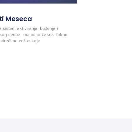
ti Meseca
a sistem aktiviranja, buđenja i
skog centra, odnosno čakre. Tokom
određene vežbe koje