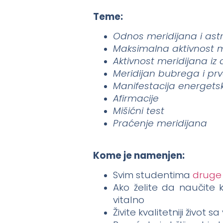
Teme:
Odnos meridijana i astr
Maksimalna aktivnost m
Aktivnost meridijana iz
Meridijan bubrega i pr
Manifestacija energet
Afirmacije
Mišićni test
Praćenje meridijana
Kome je namenjen:
Svim studentima
druge
Ako želite da naučite 
vitalno
Živite kvalitetniji život 