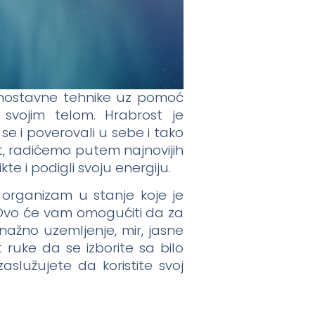
jednostavne tehnike uz pomoć
 svojim telom. Hrabrost je
e i poverovali u sebe i tako
t, radićemo putem najnovijih
te i podigli svoju energiju.
organizam u stanje koje je
 Ovo će vam omogućiti da za
ažno uzemljenje, mir, jasne
 ruke da se izborite sa bilo
aslužujete da koristite svoj