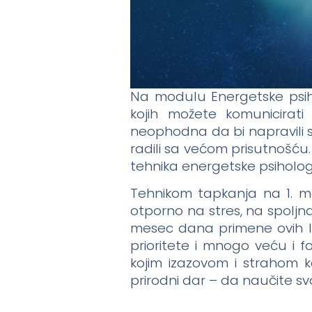
Na modulu Energetske psihol
kojih možete komunicirati
neophodna da bi napravili s
radili sa većom prisutnošću
tehnika energetske psihologij
Tehnikom tapkanja na 1. m
otporno na stres, na spolj
mesec dana primene ovih la
prioritete i mnogo veću i f
kojim izazovom i strahom ko
prirodni dar – da naučite sv