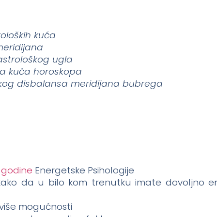
oloških kuća
eridijana
 astrološkog ugla
va kuća horoskopa
skog disbalansa meridijana bubrega
 godine
Energetske Psihologije
kako da u bilo kom trenutku imate dovoljno en
sa više mogućnosti