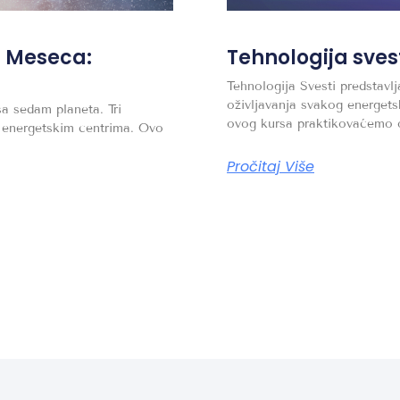
a Meseca:
Tehnologija sves
Tehnologija Svesti predstavlj
oživljavanja svakog energet
a sedam planeta. Tri
ovog kursa praktikovaćemo 
 energetskim centrima. Ovo
Pročitaj Više