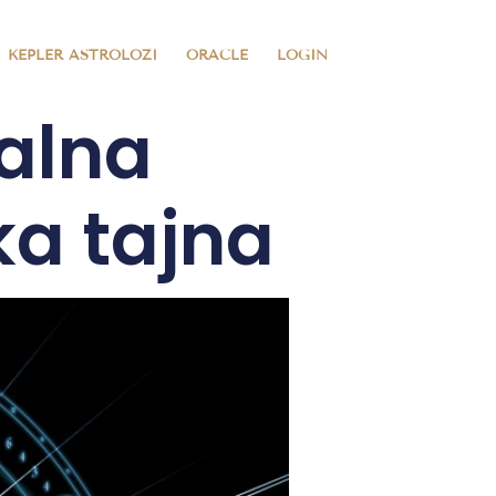
KEPLER ASTROLOZI
ORACLE
LOGIN
alna
ka tajna