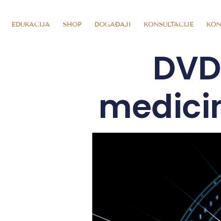
EDUKACIJA
SHOP
DOGAĐAJI
KONSULTACIJE
KON
DVD
medicin