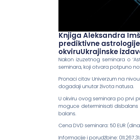
Knjiga Aleksandra Im
prediktivne astrologij
okviruUkrajinske izdav
Nakon izuzetnog seminara o ‘Astr
seminara, koji otvara potpuno nov
Pronaci citav Univerzum na nivou 
dogadaji unutar života natusa.
U okviru ovog seminara po prvi 
moguce determinisati disbalans 
balans.
Cena DVD seminara: 50 EUR (dina
Informacije i porudžbine: 011.267.31.