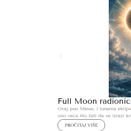
Full Moon radio
Ovaj pun Mesec i lunarna eklips
ono veće što želi da se izrazi k
PROČITAJ VIŠE