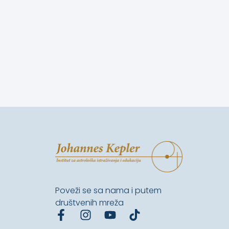
Poveži se sa nama i putem
društvenih mreža