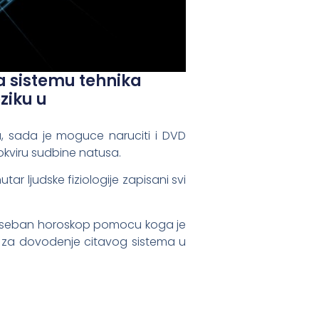
 sistemu tehnika
ziku u
du, sada je moguce naruciti i DVD
okviru sudbine natusa.
r ljudske fiziologije zapisani svi
 poseban horoskop pomocu koga je
u za dovodenje citavog sistema u