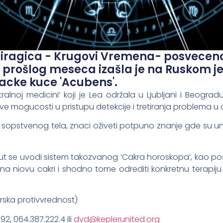
širagica - Krugovi Vremena- posvecena
e prošlog meseca izašla je na Ruskom je
acke kuce 'Acubens'.
alnoj medicini’ koji je Lea održala u Ljubljani i Beogra
e mogucosti u pristupu detekcije i tretiranja problema u 
sopstvenog tela, znaci oživeti potpuno znanje gde su unuta
put se uvodi sistem takozvanog ‘Cakra horoskopa’, kao
na niovu cakri i shodno tome odrediti konkretnu terapij
rska protivvrednost)
92, 064.387.222.4 ili
dvd@keplerunited.org