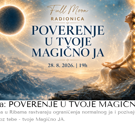
nica: POVERENJE U TVOJE MAGIČ
a u Ribama rastvaraju ograničenja normalnog ja i pozivaj
roz tebe - tvoje Magično JA.