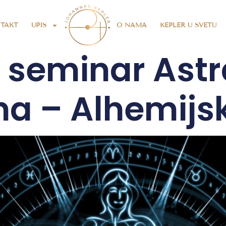
TAKT
UPIS
O NAMA
KEPLER U SVETU
 seminar Astr
a – Alhemijs