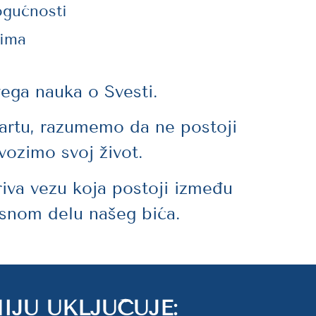
ogućnosti
tima
ega nauka o Svesti.
kartu, razumemo da ne postoji
vozimo svoj život.
iva vezu koja postoji između
snom delu našeg bića.
JU UKLJUČUJE: