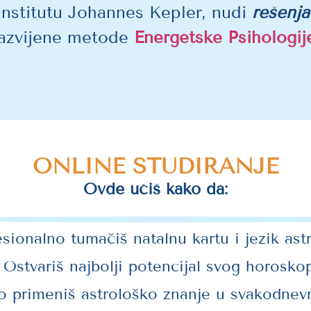
Institutu Johannes Kepler, nudi
rešenja
azvijene metode
Energetske Psihologij
ONLINE STUDIRANJE
Ovde učiš kako da:
esionalno tumačiš natalnu kartu i jezik ast
Ostvariš najbolji potencijal svog horosko
no primeniš astrološko znanje u svakodnev