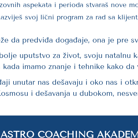
zovnih aspekata i perioda stvaraš nove m
azviješ svoj lični program za rad sa klijen
ože da predviđa događaje, ona je pre sv
bolje uputstvo za život, svoju natalnu 
a kada imamo znanje i tehnike kako da 
ji unutar nas dešavaju i oko nas i otkr
Kosmosu i dešavanja u dubokom, nesve
 ASTRO COACHING AKADEMI