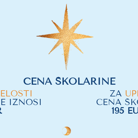
CENA ŠKOLARINE
CELOSTI
ZA
UP
E IZNOSI
CENA ŠK
R
195 E