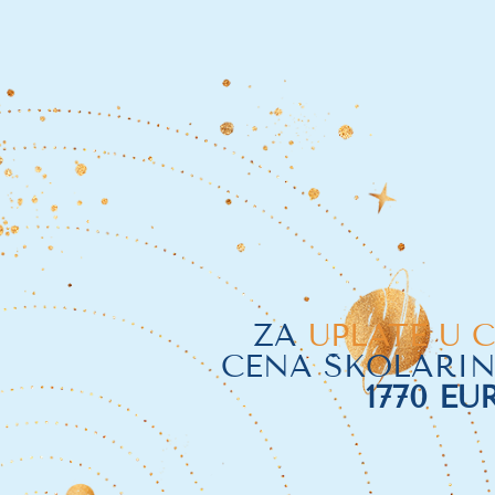
ZA
UPLATE U 
CENA ŠKOLARIN
1770 EU