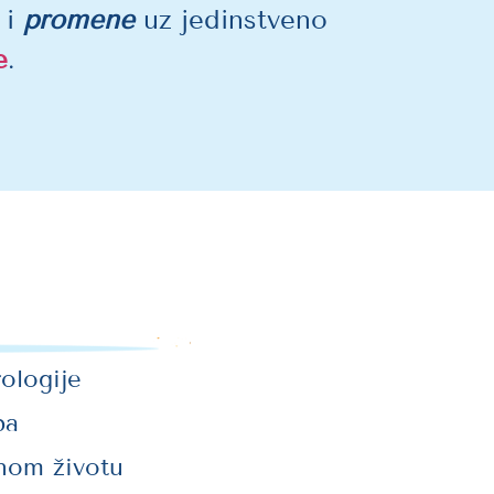
i
promene
uz jedinstveno
e
.
rologije
pa
nom životu