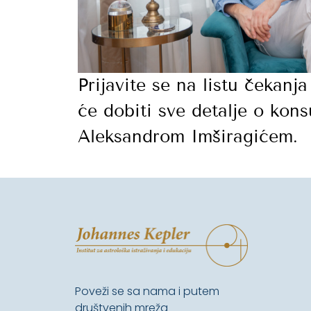
Prijavite se na listu čekanja
će dobiti sve detalje o kons
Aleksandrom Imširagićem.
Poveži se sa nama i putem
društvenih mreža