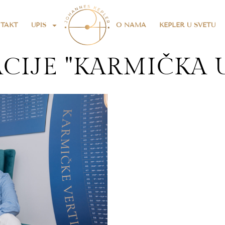
TAKT
UPIS
O NAMA
KEPLER U SVETU
CIJE "KARMIČKA 