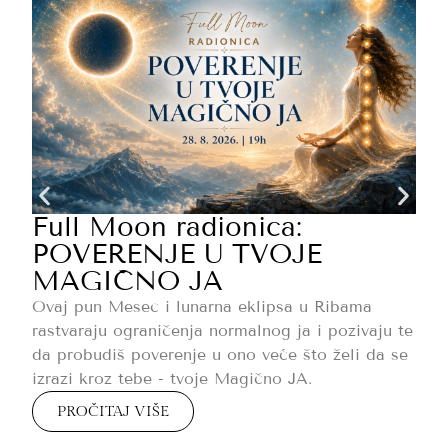
O
d
p
s
s
Full Moon radionica:
POVERENJE U TVOJE
MAGIČNO JA
Ovaj pun Mesec i lunarna eklipsa u Ribama
rastvaraju ograničenja normalnog ja i pozivaju te
da probudiš poverenje u ono veće što želi da se
izrazi kroz tebe - tvoje Magično JA.
PROČITAJ VIŠE