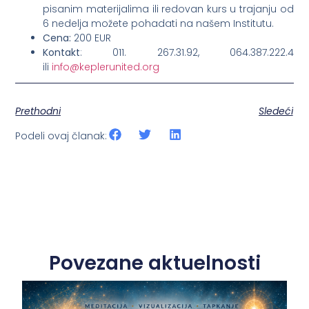
pisanim materijalima ili redovan kurs u trajanju od
6 nedelja možete pohadati na našem Institutu.
Cena:
200 EUR
Kontakt
: 011. 267.31.92, 064.387.222.4
ili
info@keplerunited.org
Prethodni
Sledeći
Podeli ovaj članak:
Povezane aktuelnosti