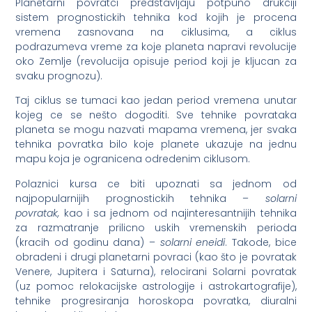
Planetarni povratci predstavljaju potpuno drukciji
sistem prognostickih tehnika kod kojih je procena
vremena zasnovana na ciklusima, a ciklus
podrazumeva vreme za koje planeta napravi revolucije
oko Zemlje (revolucija opisuje period koji je kljucan za
svaku prognozu).
Taj ciklus se tumaci kao jedan period vremena unutar
kojeg ce se nešto dogoditi. Sve tehnike povrataka
planeta se mogu nazvati mapama vremena, jer svaka
tehnika povratka bilo koje planete ukazuje na jednu
mapu koja je ogranicena odredenim ciklusom.
Polaznici kursa ce biti upoznati sa jednom od
najpopularnijih prognostickih tehnika –
solarni
povratak,
kao i sa jednom od najinteresantnijih tehnika
za razmatranje prilicno uskih vremenskih perioda
(kracih od godinu dana) –
solarni eneidi
. Takode, bice
obradeni i drugi planetarni povraci (kao što je povratak
Venere, Jupitera i Saturna), relocirani Solarni povratak
(uz pomoc relokacijske astrologije i astrokartografije),
tehnike progresiranja horoskopa povratka, diuralni