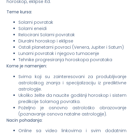
horoskop, eklipse itd.
Teme kursa:
Solarni povratak
Solarni eneidi
Relocirani Solarni povratak
Diuralni horoskop i eklipse
Ostali planetarni povraci (Venera, Jupiter i Saturn)
Lunarni povratak i njegovo tumacenje
Tehnike progresiranja horoskopa povrataka
Kome je namenjen:
Svima koji su zainteresovani za produbljivanje
astrološkog znanja i specijalizaciju iz prediktivne
astrologije.
Ukoliko želite da naucite godišnji horoskop i sistem
predikcije Solarnog povratka.
Poželjno je osnovno astrološko obrazovanje
(poznavanje osnova natalne astrologije).
Nacin pohadanja:
Online sa video linkovima i svim dodatnim