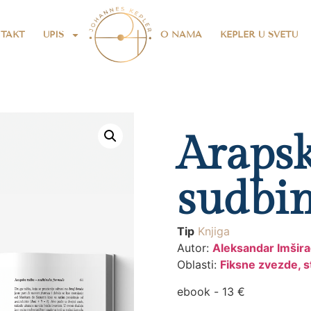
TAKT
UPIS
O NAMA
KEPLER U SVETU
Arapsk
sudbin
Tip
Knjiga
Autor:
Aleksandar Imšira
Oblasti:
Fiksne zvezde, s
ebook -
13
€