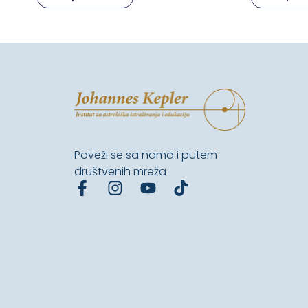
Poveži se sa nama i putem
društvenih mreža