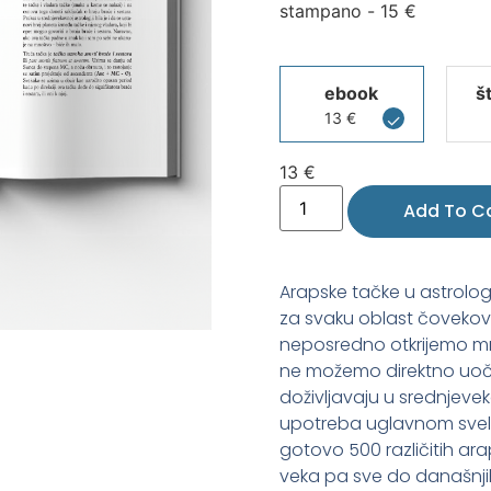
stampano -
15
€
ebook
š
13
€
13
€
Add To C
Arapske tačke u astrologi
za svaku oblast čovekov
neposredno otkrijemo m
ne možemo direktno uočit
doživljavaju u srednjevek
upotreba uglavnom svela
gotovo 500 različitih ara
veka pa sve do današnji