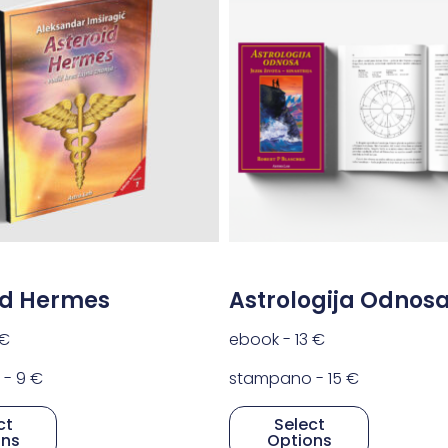
id Hermes
Astrologija Odnos
€
ebook -
13
€
 -
9
€
stampano -
15
€
ct
Select
ons
Options