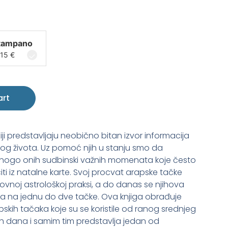
tampano
15
€
art
ji predstavljaju neobično bitan izvor informacija
og života. Uz pomoć njih u stanju smo da
nogo onih sudbinski važnih momenata koje često
i iz natalne karte. Svoj procvat arapske tačke
ovnoj astrološkoj praksi, a do danas se njihova
 na jednu do dve tačke. Ova knjiga obrađuje
pskih tačaka koje su se koristile od ranog srednjeg
h dana i samim tim predstavlja jedan od