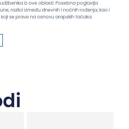
h udžbenika iz ove oblasti. Posebna poglavlja
une, razlici između dnevnih i noćnih rođenja, kao i
oji se prave na osnovu arapskih tačaka.
odi