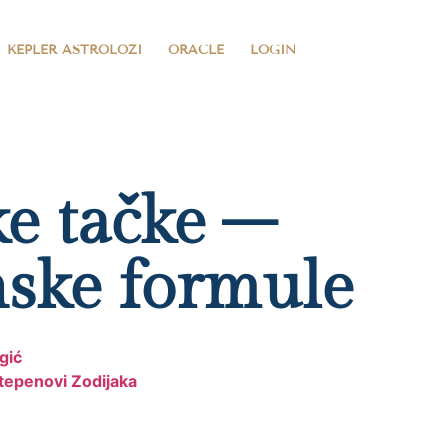
KEPLER ASTROLOZI
ORACLE
LOGIN
e tačke –
ske formule
gić
tepenovi Zodijaka