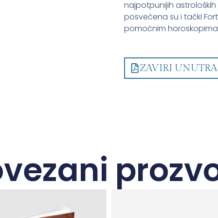
najpotpunijih astrološki
posvećena su i tački Fort
pomoćnim horoskopima k
ZAVIRI UNUTRA
vezani prozv