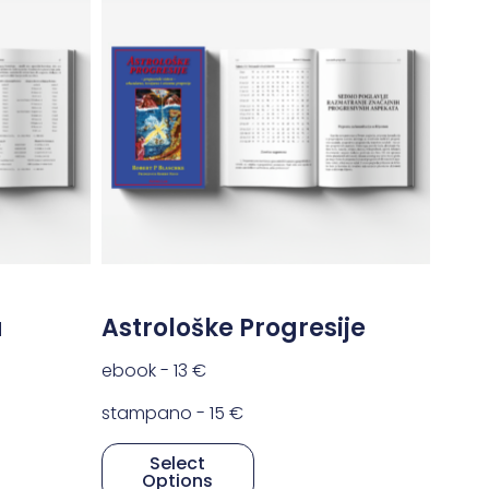
a
Astrološke Progresije
ebook -
13
€
stampano -
15
€
Select
Options