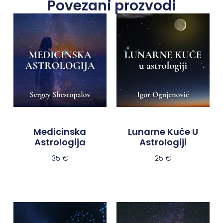
Povezani prozvodi
Medicinska
Lunarne Kuće U
Astrologija
Astrologiji
35
€
25
€