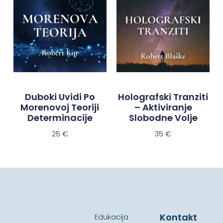
Duboki Uvidi Po
Holografski Tranziti
Morenovoj Teoriji
– Aktiviranje
Determinacije
Slobodne Volje
25
€
35
€
Kontakt
Edukacija