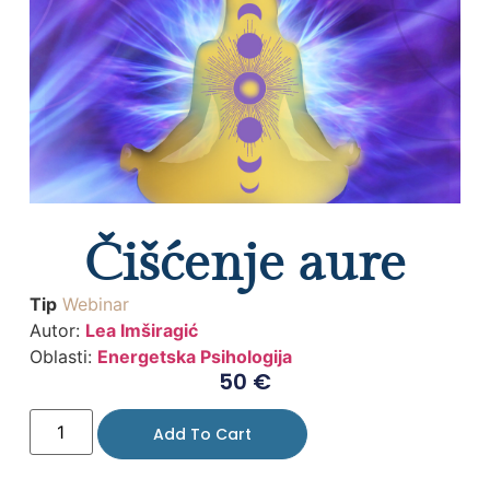
Čišćenje aure
Tip
Webinar
Autor:
Lea Imširagić
Oblasti:
Energetska Psihologija
50
€
Add To Cart