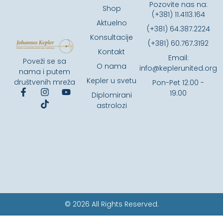
Pozovite nas na:
Shop
(+381) 11.4113.164
Aktuelno
(+381) 64.387.2224
Konsultacije
(+381) 60.767.3192
Kontakt
Email:
Poveži se sa
O nama
info@keplerunited.org
nama i putem
Kepler u svetu
društvenih mreža
Pon-Pet 12:00 -
19:00
Diplomirani
astrolozi
© 2026 All Rights Reserved.