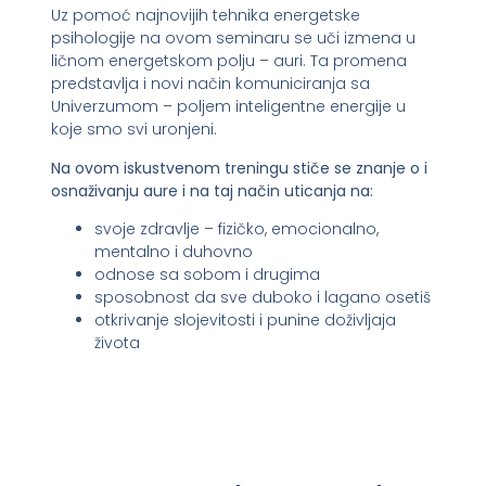
Uz pomoć najnovijih tehnika energetske
psihologije na ovom seminaru se uči izmena u
ličnom energetskom polju – auri. Ta promena
predstavlja i novi način komuniciranja sa
Univerzumom – poljem inteligentne energije u
koje smo svi uronjeni.
Na ovom iskustvenom treningu
stiče se znanje o
i
osnaži
vanju
aur
e
i na taj način uti
canja
na:
svoje zdravlje – fizičko, emocionalno,
mentalno i duhovno
odnose sa sobom i drugima
sposobnost da sve duboko i lagano osetiš
otkrivanje slojevitosti i punine doživljaja
života