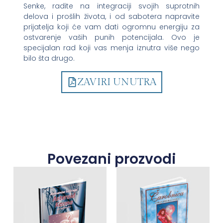
Senke, radite na integraciji svojih suprotnih
delova i prošlih života, i od sabotera napravite
prijatelja koji će vam dati ogromnu energiju za
ostvarenje vaših punih potencijala. Ovo je
specijalan rad koji vas menja iznutra više nego
bilo šta drugo.
ZAVIRI UNUTRA
Povezani prozvodi