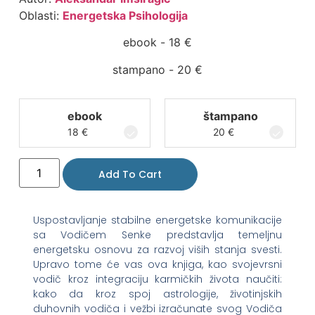
Oblasti:
Energetska Psihologija
ebook -
18
€
stampano -
20
€
ebook
štampano
18
€
20
€
Add To Cart
Uspostavljanje stabilne energetske komunikacije
sa Vodičem Senke predstavlja temeljnu
energetsku osnovu za razvoj viših stanja svesti.
Upravo tome će vas ova knjiga, kao svojevrsni
vodič kroz integraciju karmičkih života naučiti:
kako da kroz spoj astrologije, životinjskih
duhovnih vodiča i vežbi izračunate svog Vodiča