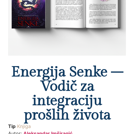
Energija Senke –
Vodič za
integraciju
prošlih života
Tip
Knjiga
Autor:
Aleksandar Imširagić