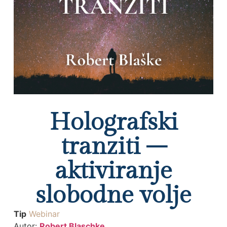
Holografski
tranziti –
aktiviranje
slobodne volje
Tip
Webinar
Autor:
Robert Blaschke