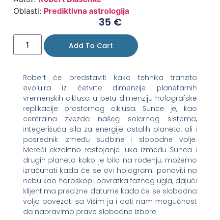
Oblasti:
Prediktivna astrologija
35
€
Add To Cart
Robert će predstaviti kako tehnika tranzita
evoluira iz četvrte dimenzije planetarnih
vremenskih ciklusa u petu dimenziju holografske
replikacije prostornog ciklusa. Sunce je, kao
centralna zvezda našeg solarnog sistema,
integerišuća sila za energije ostalih planeta, ali i
posrednik između sudbine i slobodne volje.
Mereći ekzaktno rastojanje luka između Sunca i
drugih planeta kako je bilo na rođenju, možemo
izračunati kada će se ovi hologrami ponoviti na
nebu kao horoskopi povratka faznog ugla, dajući
klijentima precizne datume kada će se slobodna
volja povezati sa Višim ja i dati nam mogućnost
da napravimo prave slobodne izbore.