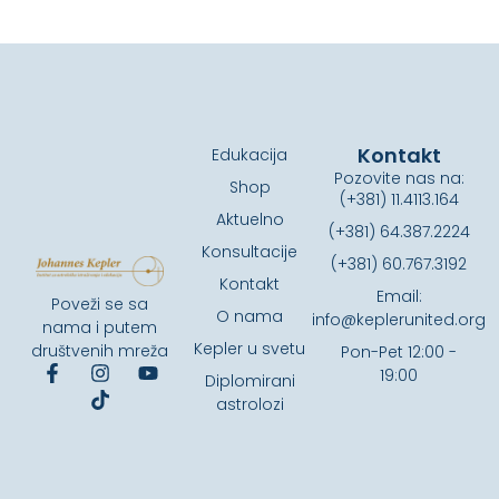
Kontakt
Edukacija
Pozovite nas na:
Shop
(+381) 11.4113.164
Aktuelno
(+381) 64.387.2224
Konsultacije
(+381) 60.767.3192
Kontakt
Email:
Poveži se sa
O nama
info@keplerunited.org
nama i putem
Kepler u svetu
društvenih mreža
Pon-Pet 12:00 -
19:00
Diplomirani
astrolozi