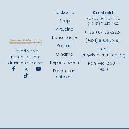
Kontakt
Edukacija
Pozovite nas na:
Shop
(+381) 11.4113.164
Aktuelno
(+381) 64.387.2224
Konsultacije
(+381) 60.767.3192
Kontakt
Email:
Poveži se sa
O nama
info@keplerunited.org
nama i putem
Kepler u svetu
društvenih mreža
Pon-Pet 12:00 -
19:00
Diplomirani
astrolozi