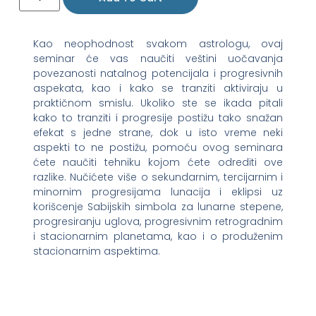
Kao neophodnost svakom astrologu, ovaj
seminar će vas naučiti veštini uočavanja
povezanosti natalnog potencijala i progresivnih
aspekata, kao i kako se tranziti aktiviraju u
praktičnom smislu. Ukoliko ste se ikada pitali
kako to tranziti i progresije postižu tako snažan
efekat s jedne strane, dok u isto vreme neki
aspekti to ne postižu, pomoću ovog seminara
ćete naučiti tehniku kojom ćete odrediti ove
razlike. Nučićete više o sekundarnim, tercijarnim i
minornim progresijama lunacija i eklipsi uz
korišcenje Sabijskih simbola za lunarne stepene,
progresiranju uglova, progresivnim retrogradnim
i stacionarnim planetama, kao i o produženim
stacionarnim aspektima.