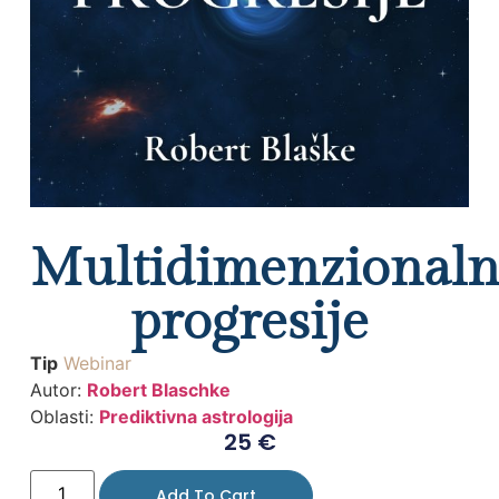
Multidimenzional
progresije
Tip
Webinar
Autor:
Robert Blaschke
Oblasti:
Prediktivna astrologija
25
€
Add To Cart