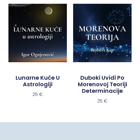
Lunarne Kuće U
Duboki Uvidi Po
Astrologiji
Morenovoj Teoriji
Determinacije
25
€
25
€