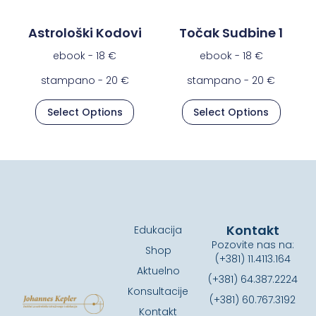
Astrološki Kodovi
Točak Sudbine 1
ebook -
18
€
ebook -
18
€
stampano -
20
€
stampano -
20
€
Select Options
Select Options
Kontakt
Edukacija
Pozovite nas na:
Shop
(+381) 11.4113.164
Aktuelno
(+381) 64.387.2224
Konsultacije
(+381) 60.767.3192
Kontakt