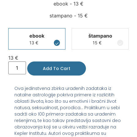
ebook -
13
€
stampano -
15
€
ebook
štampano
13
€
15
€
13
€
Add To Cart
Ova jedinstvena zbirka urađenih zadataka iz
natalne astrologije pokriva primere iz različitih
oblasti života, kao što su emotivni i bračni život
natusa, seksualnost, porodica… Praktikum u sebi
sadrži oko 100 primera-zadataka sa urađenim
rešenjima, te kao takav predstavlja sastavni deo
obrazovanja koji se u okviru vežbi razrađuje na
Kepler Institutu. Autori ovog praktikuma su