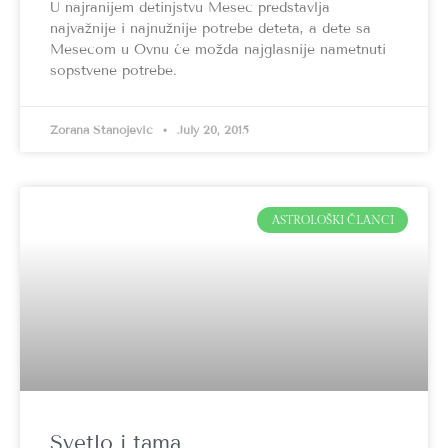
U najranijem detinjstvu Mesec predstavlja
najvažnije i najnužnije potrebe deteta, a dete sa
Mesecom u Ovnu će možda najglasnije nametnuti
sopstvene potrebe.
Zorana Stanojević
July 20, 2015
ASTROLOŠKI ČLANCI
Svetlo i tama