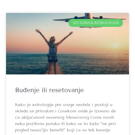
MUNDANA ASTROLOGIJA
Buđenje ili resetovanje
Kako je astrologija pre svega nastala i postoji u
skladu sa prirodom i čovekom onda je izvesno da
će uključenost severnog Mesečevog čvora nositi
neku pozitivnu poruku ili kako se to kaže “na prvi
pogled neuočljiv benefit” koji će se tek kasnije