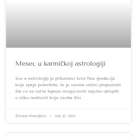
Mesec u karmičkoj astrologiji
Sve u astrologiji je prikazano kroz finu gradaciju
koja spaja polaritete, te je veoma važno prepoznati
šta će se od te lepeze mogućnosti najviše uklopiti
u sliku realnosti koju osoba živi.
Zorana Stanojević
July 21, 2014