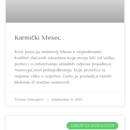
Karmički Mesec
Kroz poziciju natalnog Meseca sagledavamo
kvalitet stečenih iskustava koja mogu biti od velike
pomoći u ostvarivanju skladnih odnosa pojedinca.
Nemogućnost prilagođavanja, koja proističe iz
nejasne slike o sopstvu, često je posledica raznih
blokada ili snažne vezanosti.
Zorana Stanojević
September 8, 2014
KARMIČKA ASTROLOGIJA