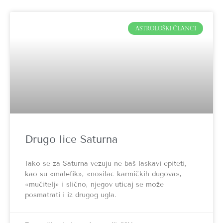
ASTROLOŠKI ČLANCI
Drugo lice Saturna
Iako se za Saturna vezuju ne baš laskavi epiteti,
kao su «malefik», «nosilac karmičkih dugova»,
«mučitelj» i slično, njegov uticaj se može
posmatrati i iz drugog ugla.