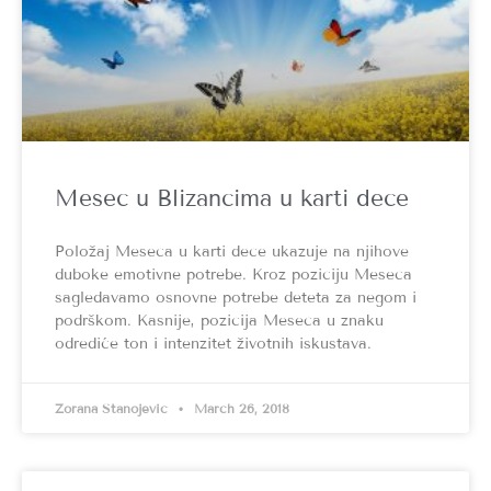
Mesec u Blizancima u karti dece
Položaj Meseca u karti dece ukazuje na njihove
duboke emotivne potrebe. Kroz poziciju Meseca
sagledavamo osnovne potrebe deteta za negom i
podrškom. Kasnije, pozicija Meseca u znaku
odrediće ton i intenzitet životnih iskustava.
Zorana Stanojević
March 26, 2018