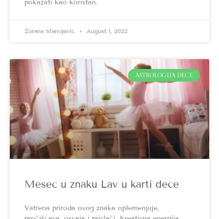
pokazati kao koristan.
Zorana Stanojević
August 1, 2022
ASTROLOGIJA DECE
Mesec u znaku Lav u karti dece
Vatrena priroda ovog znaka oplemenjuje,
pročišćava, osvaja i privlači. Kreativna energija