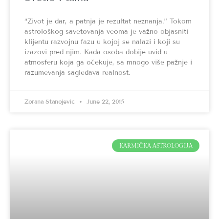
“Život je dar, a patnja je rezultat neznanja.” Tokom
astrološkog savetovanja veoma je važno objasniti
klijentu razvojnu fazu u kojoj se nalazi i koji su
izazovi pred njim. Kada osoba dobije uvid u
atmosferu koja ga očekuje, sa mnogo više pažnje i
razumevanja sagledava realnost.
Zorana Stanojević
June 22, 2015
KARMIČKA ASTROLOGIJA