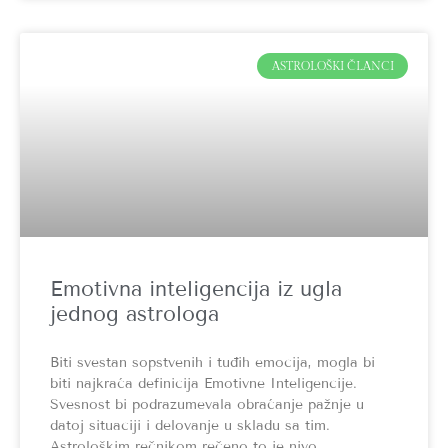
ASTROLOŠKI ČLANCI
Emotivna inteligencija iz ugla
jednog astrologa
Biti svestan sopstvenih i tuđih emocija, mogla bi
biti najkraća definicija Emotivne Inteligencije.
Svesnost bi podrazumevala obraćanje pažnje u
datoj situaciji i delovanje u skladu sa tim.
Astrološkim rečnikom rečeno to je nivo