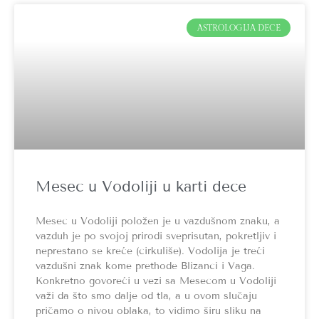
ASTROLOGIJA DECE
Mesec u Vodoliji u karti dece
Mesec u Vodoliji položen je u vazdušnom znaku, a
vazduh je po svojoj prirodi sveprisutan, pokretljiv i
neprestano se kreće (cirkuliše). Vodolija je treći
vazdušni znak kome prethode Blizanci i Vaga.
Konkretno govoreći u vezi sa Mesecom u Vodoliji
važi da što smo dalje od tla, a u ovom slučaju
pričamo o nivou oblaka, to vidimo širu sliku na