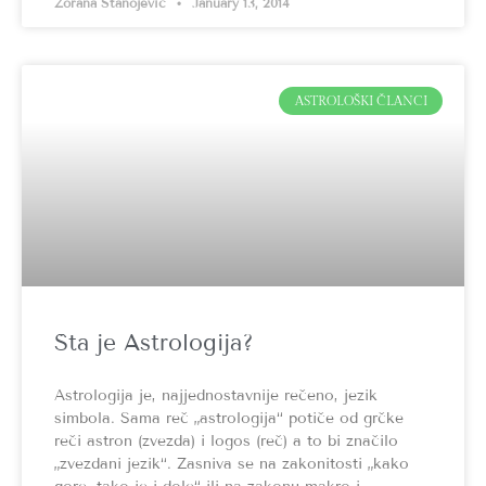
Zorana Stanojević
January 13, 2014
ASTROLOŠKI ČLANCI
Šta je Astrologija?
Astrologija je, najjednostavnije rečeno, jezik
simbola. Sama reč „astrologija“ potiče od grčke
reči astron (zvezda) i logos (reč) a to bi značilo
„zvezdani jezik“. Zasniva se na zakonitosti „kako