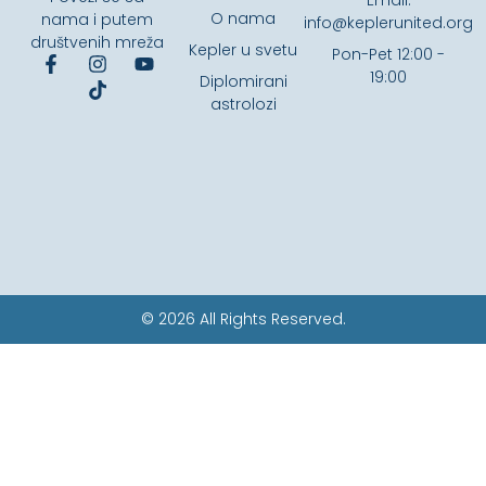
O nama
nama i putem
info@keplerunited.org
društvenih mreža
Kepler u svetu
Pon-Pet 12:00 -
19:00
Diplomirani
astrolozi
© 2026 All Rights Reserved.