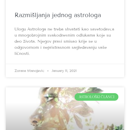
Razmišljanja jednog astrologa
Ulogu Astrologa ne treba shvatati kao savetodavca
u mnogobrojnim svakodnevnim odlukama koje su
deo života. Njegov pravi smisao krije se u
odgovornom i nepristrasnom sagledavanju vaše
ličnosti.
Zorana Stanojević
January 11, 2021
ASTROLOŠKI ČLANCI