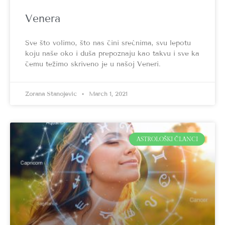
Venera
Sve što volimo, što nas čini srećnima, svu lepotu
koju naše oko i duša prepoznaju kao takvu i sve ka
čemu težimo skriveno je u našoj Veneri.
Zorana Stanojević
March 1, 2021
ASTROLOŠKI ČLANCI