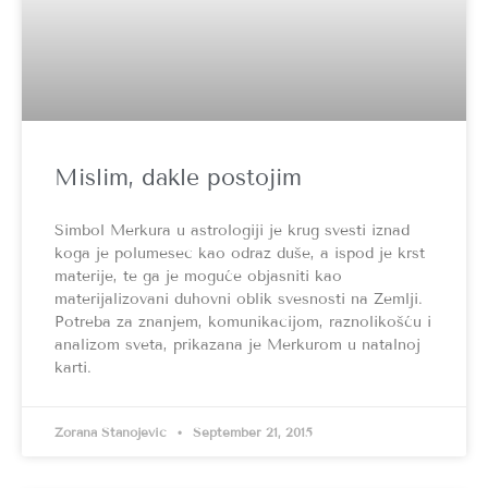
Mislim, dakle postojim
Simbol Merkura u astrologiji je krug svesti iznad
koga je polumesec kao odraz duše, a ispod je krst
materije, te ga je moguće objasniti kao
materijalizovani duhovni oblik svesnosti na Zemlji.
Potreba za znanjem, komunikacijom, raznolikošću i
analizom sveta, prikazana je Merkurom u natalnoj
karti.
Zorana Stanojević
September 21, 2015