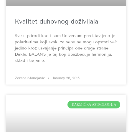
Kvalitet duhovnog doživljaja
Sve u prirodi kao i sam Univerzum predstavljeno je
polaritetima koji svaki za sebe ne mogu opstati već
jedino kroz usvajanje principa one druge strane.
Dakle, BALANS je taj koji obezbeđuje harmoniju,
sklad i trajanje.
Zorana Stanojević
January 26, 2015
KARMIČKA ASTROLOGIJA