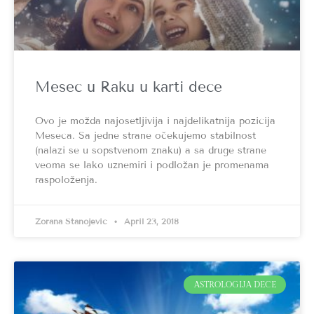
Mesec u Raku u karti dece
Ovo je možda najosetljivija i najdelikatnija pozicija
Meseca. Sa jedne strane očekujemo stabilnost
(nalazi se u sopstvenom znaku) a sa druge strane
veoma se lako uznemiri i podložan je promenama
raspoloženja.
Zorana Stanojević
April 23, 2018
ASTROLOGIJA DECE