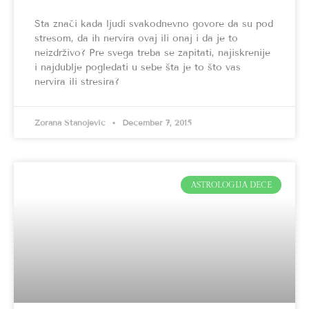
Šta znači kada ljudi svakodnevno govore da su pod
stresom, da ih nervira ovaj ili onaj i da je to
neizdrživo? Pre svega treba se zapitati, najiskrenije
i najdublje pogledati u sebe šta je to što vas
nervira ili stresira?
Zorana Stanojević
December 7, 2015
ASTROLOGIJA DECE