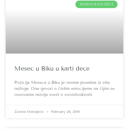
ASTROLOGIJA DECE
Mesec u Biku u karti dece
Pozicija Meseca u Biku je veoma posebna iz više
razloga. Ona govori o čistim emocijama na čijim se
osnovama razvija svest o svrsishodnosti.
Zorana Stanojević
February 26, 2018