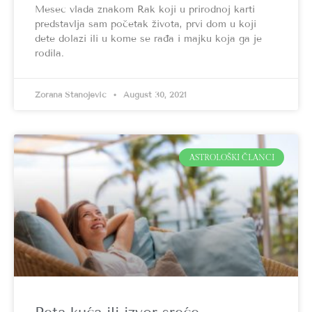
Mesec vlada znakom Rak koji u prirodnoj karti
predstavlja sam početak života, prvi dom u koji
dete dolazi ili u kome se rađa i majku koja ga je
rodila.
Zorana Stanojević
August 30, 2021
ASTROLOŠKI ČLANCI