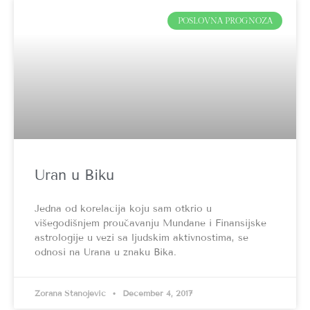
POSLOVNA PROGNOZA
Uran u Biku
Jedna od korelacija koju sam otkrio u
višegodišnjem proučavanju Mundane i Finansijske
astrologije u vezi sa ljudskim aktivnostima, se
odnosi na Urana u znaku Bika.
Zorana Stanojević
December 4, 2017