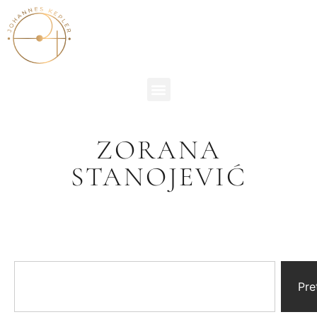
ZORANA
STANOJEVIĆ
Pre