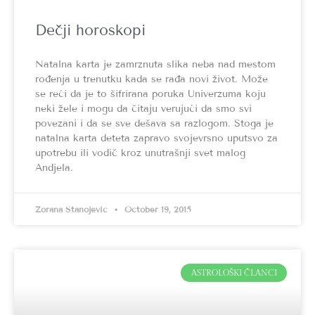
Dečji horoskopi
Natalna karta je zamrznuta slika neba nad mestom
rođenja u trenutku kada se rađa novi život. Može
se reći da je to šifrirana poruka Univerzuma koju
neki žele i mogu da čitaju verujući da smo svi
povezani i da se sve dešava sa razlogom. Stoga je
natalna karta deteta zapravo svojevrsno uputsvo za
upotrebu ili vodič kroz unutrašnji svet malog
Andjela.
Zorana Stanojević
October 19, 2015
ASTROLOŠKI ČLANCI