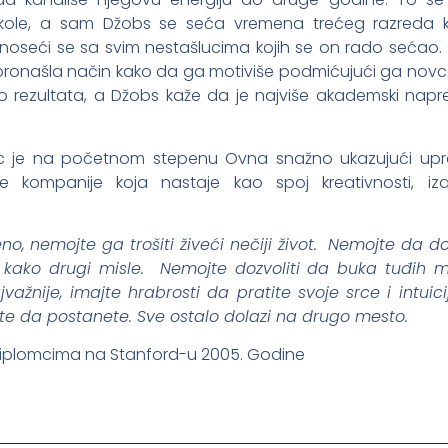
škole, a sam Džobs se seća vremena trećeg razreda 
a noseći se sa svim nestašlucima kojih se on rado sećao
je pronašla način kako da ga motiviše podmićujući ga no
lo rezultata, a Džobs kaže da je najviše akademski nap
sec je na početnom stepenu Ovna snažno ukazujući up
e kompanije koja nastaje kao spoj kreativnosti, iz
o, nemojte ga trošiti živeći nečiji život. Nemojte da d
kako drugi misle. Nemojte dozvoliti da buka tuđih mi
jvažnije, imajte hrabrosti da pratite svoje srce i intuic
ite da postanete. Sve ostalo dolazi na drugo mesto.
omcima na Stanford-u 2005. Godine