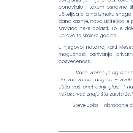
ponavljalo i tokom osnovne 
učiteljica bila na izmaku snag
dana kasnije, nova učiteljica 
savlada neke oblasti. To je da
upravo te školske godine.
U njegovoj natalnoj karti Me
mogućnost osnivanja privatn
posvećenosti.
Vaše vreme je ograničen
da vas zarobi dogma – živeti 
utiša vaš unutrašnji glas. I na
nekako već znaju šta zaista žel
Steve Jobs – obraćanje dipl