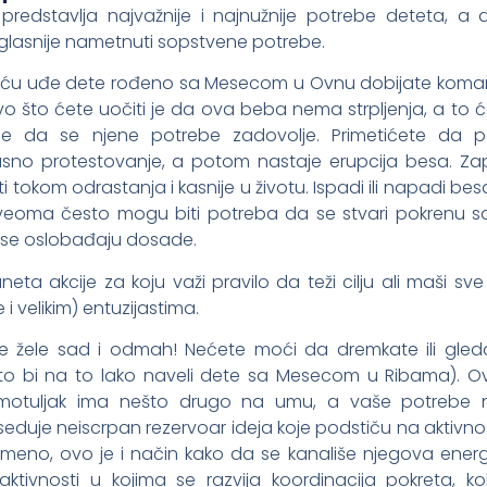
predstavlja najvažnije i najnužnije potrebe deteta, a 
asnije nametnuti sopstvene potrebe.
 kuću uđe dete rođeno sa Mesecom u Ovnu dobijate kom
rvo što ćete uočiti je da ova beba nema strpljenja, a to 
ranje da se njene potrebe zadovolje. Primetićete da 
sno protestovanje, a potom nastaje erupcija besa. Za
ti tokom odrastanja i kasnije u životu. Ispadi ili napadi b
veoma često mogu biti potreba da se stvari pokrenu s
ji se oslobađaju dosade.
a akcije za koju važi pravilo da teži cilju ali maši sve
 i velikim) entuzijastima.
sve žele sad i odmah! Nećete moći da dremkate ili gleda
 što bi na to lako naveli dete sa Mesecom u Ribama). Ov
zamotuljak ima nešto drugo na umu, a vaše potrebe 
duje neiscrpan rezervoar ideja koje podstiču na aktivno
meno, ovo je i način kako da se kanališe njegova energi
ktivnosti u kojima se razvija koordinacija pokreta, kol