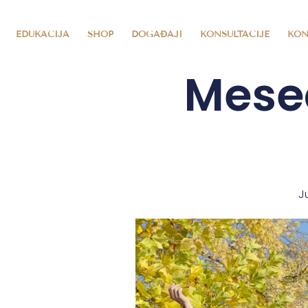
EDUKACIJA
SHOP
DOGAĐAJI
KONSULTACIJE
KON
Mesec
Ju