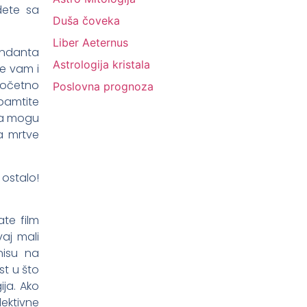
dete sa
Duša čoveka
Liber Aeternus
andanta
Astrologija kristala
će vam i
početno
Poslovna prognoza
pamtite
esa mogu
a mrtve
 ostalo!
te film
aj mali
nisu na
st u što
ja. Ako
ektivne