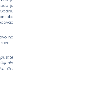
kada je
. Godinu
vcem ako
redovao
ravo na
azova i
opustite
šljenja
iju. Oni