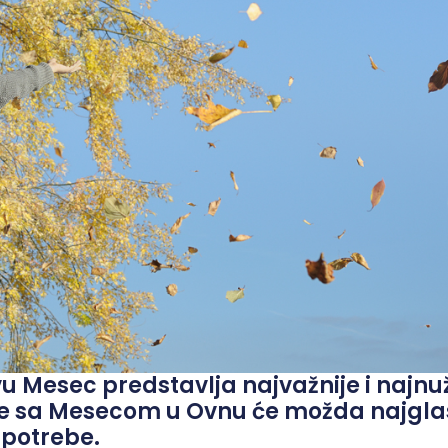
vu Mesec predstavlja najvažnije i najnu
te sa Mesecom u Ovnu će možda najgla
potrebe.