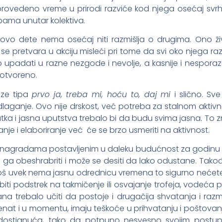
provedeno vreme u prirodi razviće kod njega osećaj svrh
bama unutar kolektiva.
vo dete nema osećaj niti razmišlja o drugima. Ono živ
se pretvara u akciju misleći pri tome da svi oko njega raz
 upadati u razne nezgode i nevolje, a kasnije i nespora
i otvoreno.
aze tipa
prvo ja, treba mi, hoću to, daj mi
i slično. Sve
laganje. Ovo nije drskost, već potreba za stalnom aktiv
tka i jasna uputstva trebalo bi da budu svima jasna. To 
je i elaboriranje već će se brzo usmeriti na aktivnost.
 nagradama postavljenim u daleku budućnost za godinu d
će ga obeshrabriti i može se desiti da lako odustane. Takođ
oš uvek nema jasnu odrednicu vremena to sigurno nećete
iti podstrek na takmičenje ili osvajanje trofeja, vodeća po
na trebalo učiti da postoje i drugačija shvatanja i razmi
enat i u momentu, imaju teškoće u prihvatanju i poštovan
h dostignuća, tako da potpuno nesvesno svojim postupc