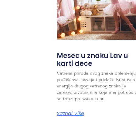
Mesec u znaku Lav u
karti dece
Vatrena priroda ovog znaka oplemenju
pročišćava, osvaja i privlači. Kreativna
energija drugog vatrenog znaka je
zapravo životna sila koja ima potrebu 
se izrazi po svaku cenu.
Saznaj Više