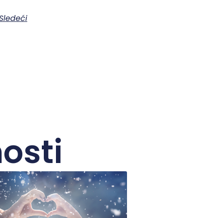
Sledeći
osti