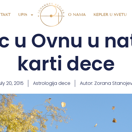
TAKT
UPIS
O NAMA
KEPLER U SVETU
 u Ovnu u na
karti dece
ly 20, 2015
Astrologija dece
Autor:
Zorana Stanojev