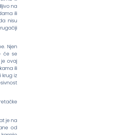
ljivo na
ama ili
da nisu
rugačiji
e. Njen
e će se
je ovaj
kama ili
 krug iz
sivnost
retačke
at je na
tane od
kasnije