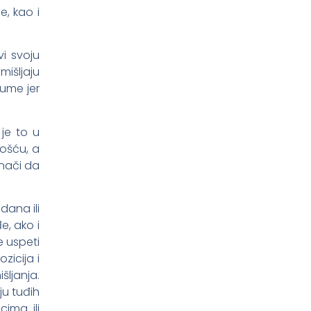
e, kao i
i svoju
mišljaju
zume jer
 je to u
nošću, a
znači da
ana ili
e, ako i
 uspeti
zicija i
šljanja.
ju tuđih
ima ili