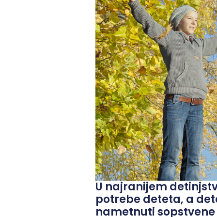
U najranijem detinjst
potrebe deteta, a de
nametnuti sopstvene 