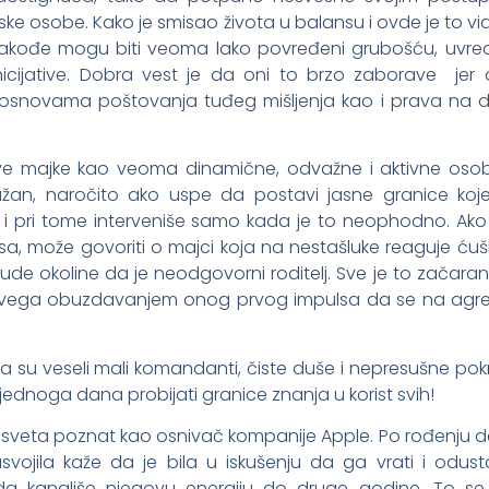
e osobe. Kako je smisao života u balansu i ovde je to vid
 takođe mogu biti veoma lako povređeni grubošću, uvred
icijative. Dobra vest je da oni to brzo zaborave jer 
ti osnovama poštovanja tuđeg mišljenja kao i prava na d
hove majke kao veoma dinamične, odvažne i aktivne osob
ažan, naročito ako uspe da postavi jasne granice koj
i pri tome interveniše samo kada je to neophodno. Ako 
a, može govoriti o majci koja na nestašluke reaguje ćuš
ude okoline da je neodgovorni roditelj. Sve je to začarani
re svega obuzdavanjem onog prvog impulsa da se na agre
su veseli mali komandanti, čiste duše i nepresušne pok
e jednoga dana probijati granice znanja u korist svih!
 sveta poznat kao osnivač kompanije Apple. Po rođenju d
svojila kaže da je bila u iskušenju da ga vrati i odus
 da kanališe njegovu energiju do druge godine. To se 