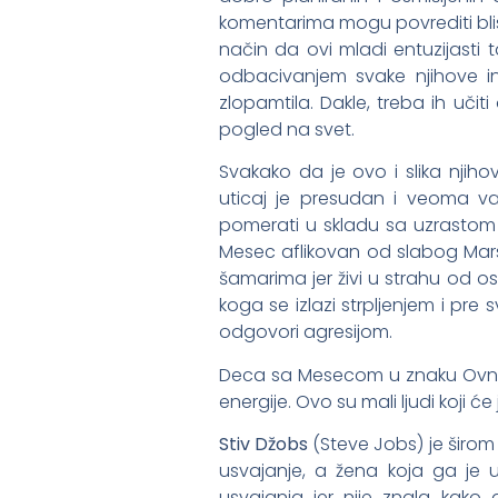
komentarima mogu povrediti blisk
način da ovi mladi entuzijasti
odbacivanjem svake njihove in
zlopamtila. Dakle, treba ih uči
pogled na svet.
Svakako da je ovo i slika nji
uticaj je presudan i veoma v
pomerati u skladu sa uzrastom 
Mesec aflikovan od slabog Mars
šamarima jer živi u strahu od os
koga se izlazi strpljenjem i p
odgovori agresijom.
Deca sa Mesecom u znaku Ovna 
energije. Ovo su mali ljudi koji ć
Stiv Džobs
(Steve Jobs) je širom
usvajanje, a žena koja ga je u
usvajanja jer nije znala kako