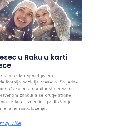
esec u Raku u karti
ece
 je možda najosetljivija i
delikatnija pozicija Meseca. Sa jedne
ane očekujemo stabilnost (nalazi se u
stvenom znaku) a sa druge strane
ma se lako uznemiri i podložan je
omenama raspoloženja.
znaj Više