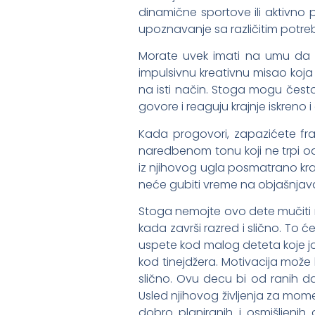
dinamične sportove ili aktivno 
upoznavanje sa različitim potre
Morate uvek imati na umu da o
impulsivnu kreativnu misao koja 
na isti način. Stoga mogu često
govore i reaguju krajnje iskreno 
Kada progovori, zapazićete fr
naredbenom tonu koji ne trpi od
iz njihovog ugla posmatrano kra
neće gubiti vreme na objašnjavan
Stoga nemojte ovo dete mučiti
kada završi razred i slično. To 
uspete kod malog deteta koje j
kod tinejdžera. Motivacija može b
slično. Ovu decu bi od ranih da
Usled njihovog življenja za mom
dobro planiranih i osmišljeni