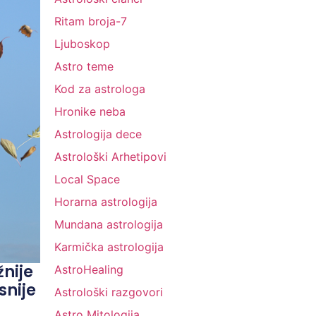
Ritam broja-7
Ljuboskop
Astro teme
Kod za astrologa
Hronike neba
Astrologija dece
Astrološki Arhetipovi
Local Space
Horarna astrologija
Mundana astrologija
Karmička astrologija
žnije
AstroHealing
snije
Astrološki razgovori
Astro Mitologija