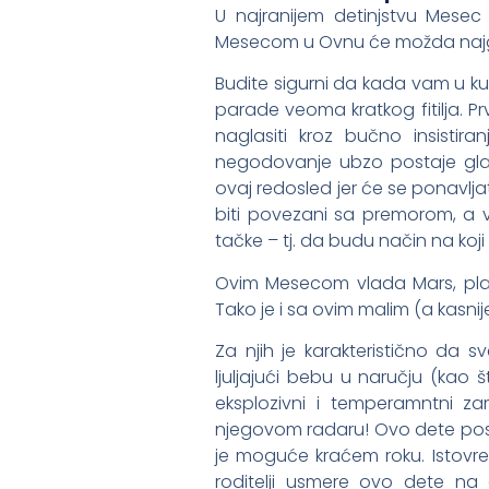
U najranijem detinjstvu Mesec 
Mesecom u Ovnu će možda najgl
Budite sigurni da kada vam u
parade veoma kratkog fitilja. P
naglasiti kroz bučno insisti
negodovanje ubzo postaje gla
ovaj redosled jer će se ponavlja
biti povezani sa premorom, a 
tačke – tj. da budu način na ko
Ovim Mesecom vlada Mars, planet
Tako je i sa ovim malim (a kasnije
Za njih je karakteristično da 
ljuljajući bebu u naručju (kao
eksplozivni i temperamntni 
njegovom radaru! Ovo dete pose
je moguće kraćem roku. Istovre
roditelji usmere ovo dete na a