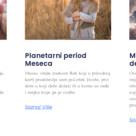
Planetarni period
M
Meseca
d
je,
Mesec vlada znakom Rak koji u prirodnoj
Ovo
karti predstavlja sam početak života, prvi
naj
dom u koji dete dolazi ili u kome se rađa
str
da
i majku koja ga je rodila.
sop
veo
pr
Saznaj Više
Sa