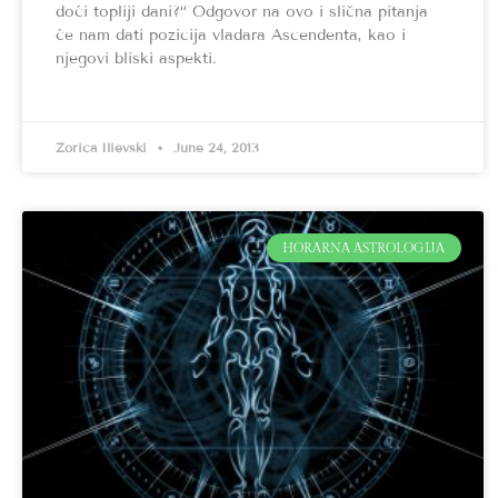
doći topliji dani?“ Odgovor na ovo i slična pitanja
će nam dati pozicija vladara Ascendenta, kao i
njegovi bliski aspekti.
Zorica Ilievski
June 24, 2013
HORARNA ASTROLOGIJA