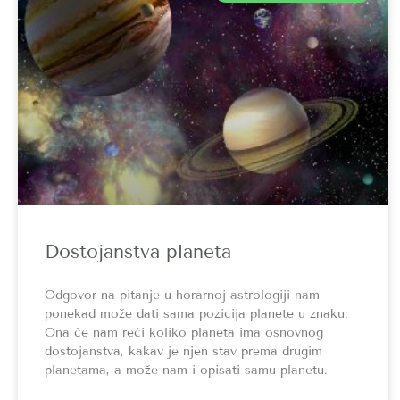
Dostojanstva planeta
Odgovor na pitanje u horarnoj astrologiji nam
ponekad može dati sama pozicija planete u znaku.
Ona će nam reći koliko planeta ima osnovnog
dostojanstva, kakav je njen stav prema drugim
planetama, a može nam i opisati samu planetu.