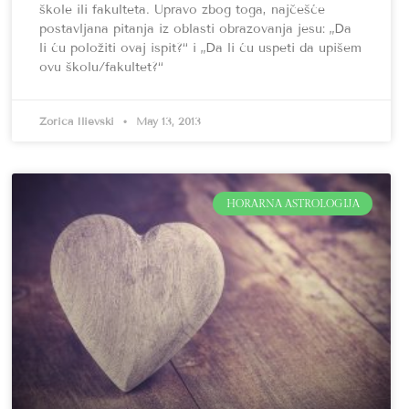
škole ili fakulteta. Upravo zbog toga, najčešće
postavljana pitanja iz oblasti obrazovanja jesu: „Da
li ću položiti ovaj ispit?“ i „Da li ću uspeti da upišem
ovu školu/fakultet?“
Zorica Ilievski
May 13, 2013
HORARNA ASTROLOGIJA