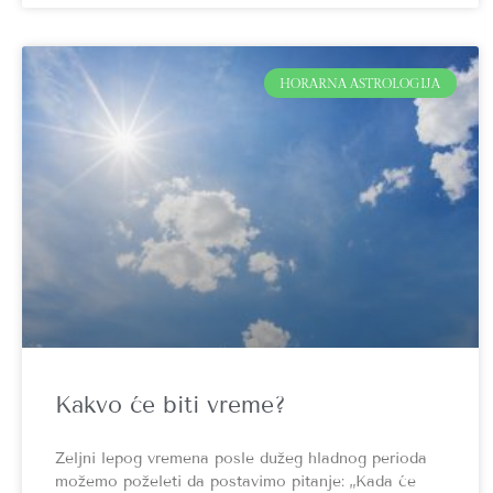
HORARNA ASTROLOGIJA
Kakvo će biti vreme?
Željni lepog vremena posle dužeg hladnog perioda
možemo poželeti da postavimo pitanje: „Kada će