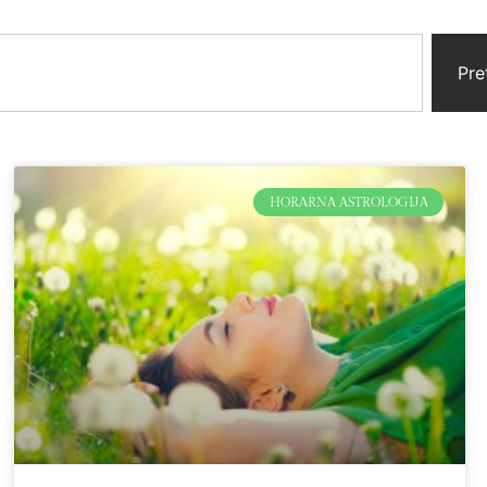
Pre
HORARNA ASTROLOGIJA