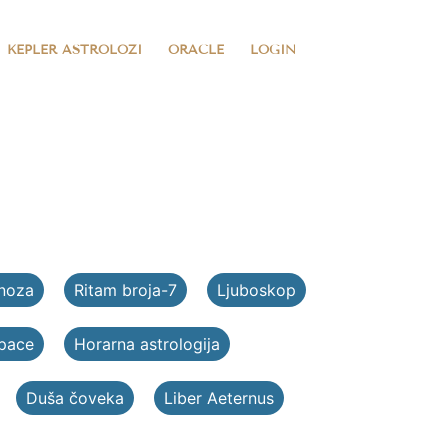
KEPLER ASTROLOZI
ORACLE
LOGIN
noza
Ritam broja-7
Ljuboskop
Space
Horarna astrologija
Duša čoveka
Liber Aeternus