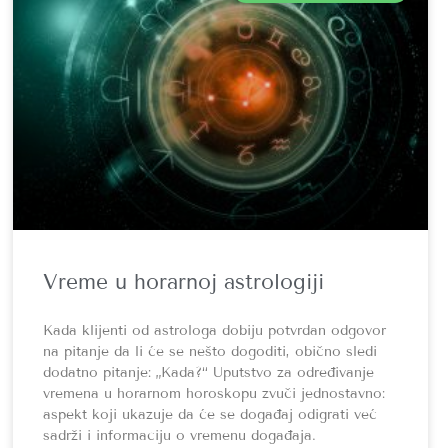
Vreme u horarnoj astrologiji
Kada klijenti od astrologa dobiju potvrdan odgovor
na pitanje da li će se nešto dogoditi, obično sledi
dodatno pitanje: „Kada?“ Uputstvo za određivanje
vremena u horarnom horoskopu zvuči jednostavno:
aspekt koji ukazuje da će se događaj odigrati već
sadrži i informaciju o vremenu događaja.