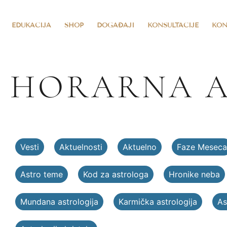
EDUKACIJA
SHOP
DOGAĐAJI
KONSULTACIJE
KON
HORARNA A
Vesti
Aktuelnosti
Aktuelno
Faze Meseca
Astro teme
Kod za astrologa
Hronike neba
Mundana astrologija
Karmička astrologija
As