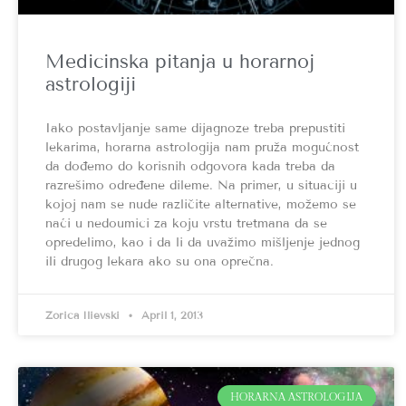
Medicinska pitanja u horarnoj
astrologiji
Iako postavljanje same dijagnoze treba prepustiti
lekarima, horarna astrologija nam pruža mogućnost
da dođemo do korisnih odgovora kada treba da
razrešimo određene dileme. Na primer, u situaciji u
kojoj nam se nude različite alternative, možemo se
naći u nedoumici za koju vrstu tretmana da se
opredelimo, kao i da li da uvažimo mišljenje jednog
ili drugog lekara ako su ona oprečna.
Zorica Ilievski
April 1, 2013
HORARNA ASTROLOGIJA