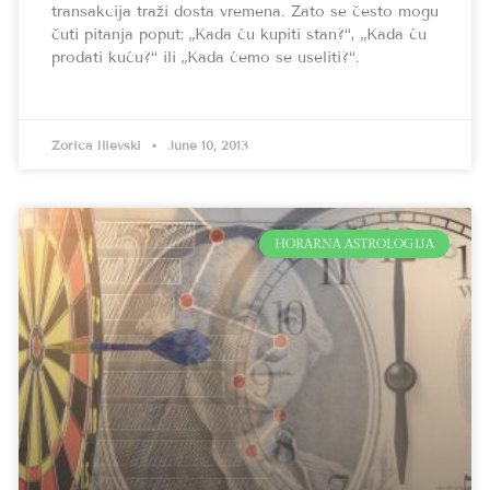
transakcija traži dosta vremena. Zato se često mogu
čuti pitanja poput: „Kada ću kupiti stan?“, „Kada ću
prodati kuću?“ ili „Kada ćemo se useliti?“.
Zorica Ilievski
June 10, 2013
HORARNA ASTROLOGIJA