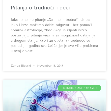
Pitanja o trudnoći i deci
Iako na samo pitanje „Da li sam trudna?“ danas
lako i brzo možemo dobiti odgovor i bez pomoći
horarne astrologije, zbog čega ih kljenti retko
postavljaju, pitanja vezana za mogućnost ostajanja
u drugom stanju, kao i za opstanak trudnoće su
poslednjih godina sve češća jer je sve više problema
u ovoj oblasti.
Zorica Ilievski
November 18, 2013
HORARNA ASTROLOGIJA