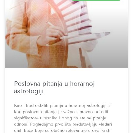
Poslovna pitanja u horarnoj
astrologiji
Kao i kod ostalih pitanja u horarnoj astrologiji, i
kod poslovnih pitanja je važno ispravno odrediti
signifikatore učesnika i onog na šta se pitanje
odnosi. Pogledajmo prvo šta predstavljaju vladari
onih kuća koje su obično relevantne u ovoj vrsti