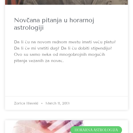
Novčana pitanja u horarnoj
astrologiji
Da li ću na novom radnom mestu imati veću platu?
Da li će mi vratiti dug? Da li ću dobiti stipendiju?
Ovo su samo neka od mnogobrojnih mogućih
pitanja vezanih za novac.
Zorica Ilievski
March 11, 2013
HORARNA ASTROLOGIJA