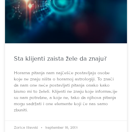
Šta klijenti zaista žele da znaju?
Horarna pitanja nam najčešće postavljaju osobe
koje ne znaju ništa o horarnoj astrologiji. To znači
da nam one neće postavljati pitanja onako kako
bismo mi to želeli. Klijenti ne znaju koje informacije
su nam potrebne, a koje ne, tako da njihova pitanja
mogu sadržati i one elemente koji će nas samo
zbuniti.
Zorica Ilievski
September 16, 2013