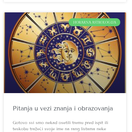
HORARNA ASTROLOGIJA
Pitanja u vezi znanja i obrazovanja
Gotovo svi smo nekad osetili tremu pred ispit ili
teskobu tražeći svoje ime na rang listama neke