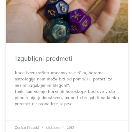
Izgubljeni predmeti
Kada bezuspešno tragamo za nečim, horarna
astrologija nam može biti od pomoći u potrazi za
našim „izgubljenim blagom“.
Ipak, tumačenje horarnih horoskopa kod ove vrste
pitanja nije jednostavno, pa ne treba gubiti nadu ako
predmet ne pronađete iz prve.
Zorica Ilievski
October 14, 2013