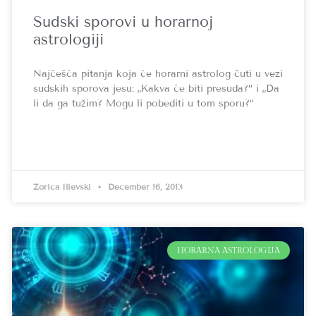
Sudski sporovi u horarnoj
astrologiji
Najčešća pitanja koja će horarni astrolog čuti u vezi
sudskih sporova jesu: „Kakva će biti presuda?“ i „Da
li da ga tužim? Mogu li pobediti u tom sporu?“
Zorica Ilievski
December 16, 2013
HORARNA ASTROLOGIJA