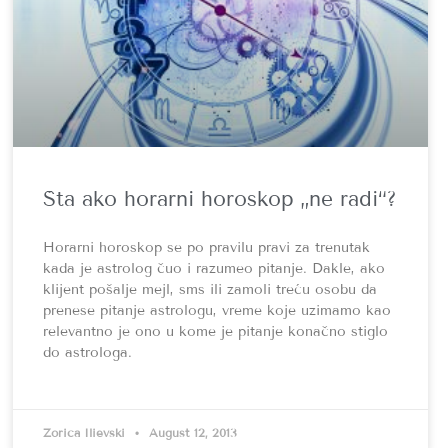
Šta ako horarni horoskop „ne radi“?
Horarni horoskop se po pravilu pravi za trenutak
kada je astrolog čuo i razumeo pitanje. Dakle, ako
klijent pošalje mejl, sms ili zamoli treću osobu da
prenese pitanje astrologu, vreme koje uzimamo kao
relevantno je ono u kome je pitanje konačno stiglo
do astrologa.
Zorica Ilievski
August 12, 2013