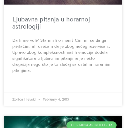
Ljubavna pitanja u horarnoj
astrologiji
Da li me voli? Šta misli o meni? Čini mi se da ga
privlačim, ali osećam da je zbog nečeg rezervisan…
Upravo zbog kompleksnosti naših emocija dodela
signifikatora u ljubavnim pitanjima je nešto
drugačija nego što je to slučaj sa ostalim horarnim
pitanjima.
Zorica Ilievski
February 4, 2013
HORARNA ASTROLOGIJA