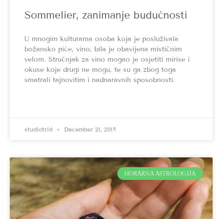
Sommelier, zanimanje budućnosti
U mnogim kulturama osoba koja je posluživala
božansko piće, vino, bila je obavijena mističnim
velom. Stručnjak za vino mogao je osjetiti mirise i
okuse koje drugi ne mogu, te su ga zbog toga
smatrali tajnovitim i nadnaravnih sposobnosti.
studiotrid
December 21, 2015
HORARNA ASTROLOGIJA