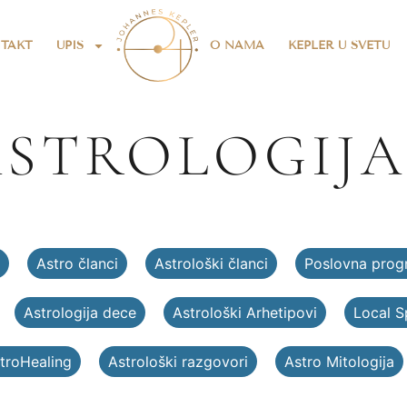
TAKT
UPIS
O NAMA
KEPLER U SVETU
STROLOGIJA
Astro članci
Astrološki članci
Poslovna prog
Astrologija dece
Astrološki Arhetipovi
Local 
troHealing
Astrološki razgovori
Astro Mitologija