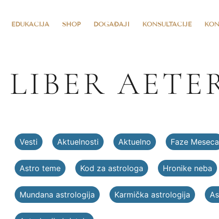
EDUKACIJA
SHOP
DOGAĐAJI
KONSULTACIJE
KON
LIBER AETE
Vesti
Aktuelnosti
Aktuelno
Faze Meseca
Astro teme
Kod za astrologa
Hronike neba
Mundana astrologija
Karmička astrologija
As