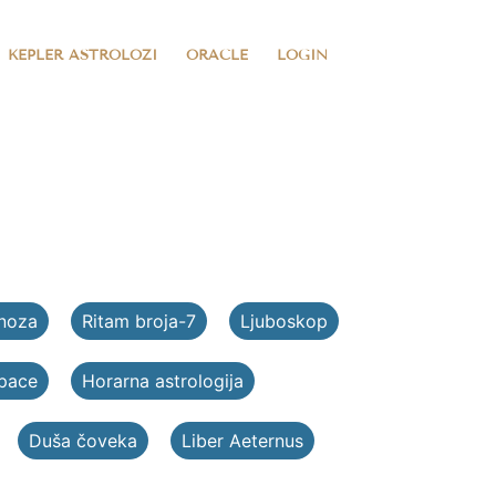
KEPLER ASTROLOZI
ORACLE
LOGIN
noza
Ritam broja-7
Ljuboskop
Space
Horarna astrologija
Duša čoveka
Liber Aeternus