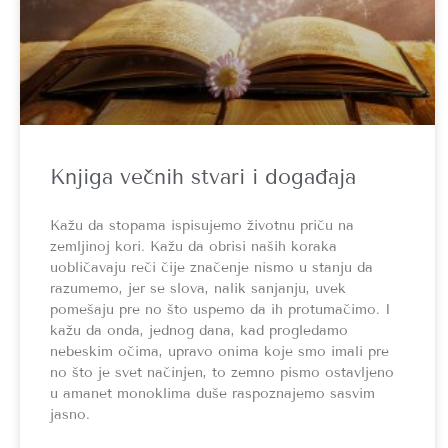
Knjiga večnih stvari i događaja
Kažu da stopama ispisujemo životnu priču na
zemljinoj kori. Kažu da obrisi naših koraka
uobličavaju reči čije značenje nismo u stanju da
razumemo, jer se slova, nalik sanjanju, uvek
pomešaju pre no što uspemo da ih protumačimo. I
kažu da onda, jednog dana, kad progledamo
nebeskim očima, upravo onima koje smo imali pre
no što je svet načinjen, to zemno pismo ostavljeno
u amanet monoklima duše raspoznajemo sasvim
jasno.