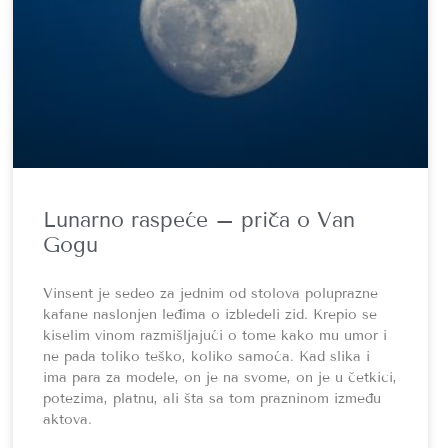
Lunarno raspeće – priča o Van
Gogu
Vinsent je sedeo za jednim od stolova poluprazne
kafane naslonjen leđima o izbledeli zid. Krepio se
kiselim vinom razmišljajući o tome kako mu umor i
ne pada toliko teško, koliko samoća. Kad slika i
ima para za modele, on je na svome, on je u četkici,
potezima, platnu, ali šta sa tom prazninom između
aktova.