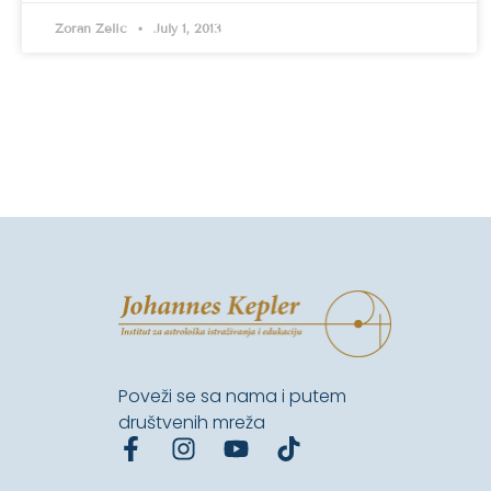
Zoran Zelić
July 1, 2013
Poveži se sa nama i putem
društvenih mreža