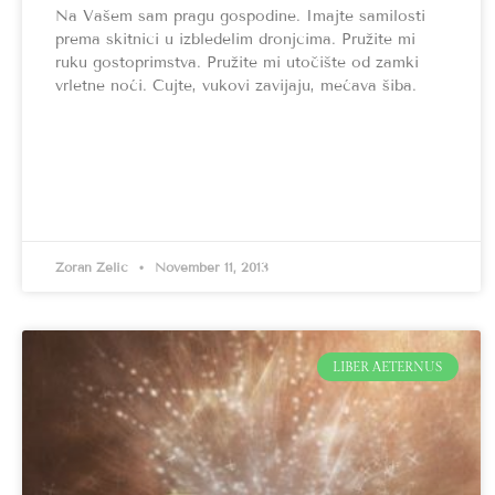
Na Vašem sam pragu gospodine. Imajte samilosti
prema skitnici u izbledelim dronjcima. Pružite mi
ruku gostoprimstva. Pružite mi utočište od zamki
vrletne noći. Čujte, vukovi zavijaju, mećava šiba.
Zoran Zelić
November 11, 2013
LIBER AETERNUS