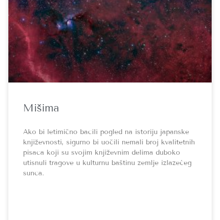
Mišima
Ako bi letimično bacili pogled na istoriju japanske
književnosti, sigurno bi uočili nemali broj kvalitetnih
pisaca koji su svojim književnim delima duboko
utisnuli tragove u kulturnu baštinu zemlje izlazećeg
sunca.