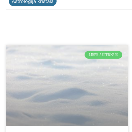
Astrologija kristala
LIBER AETERNUS