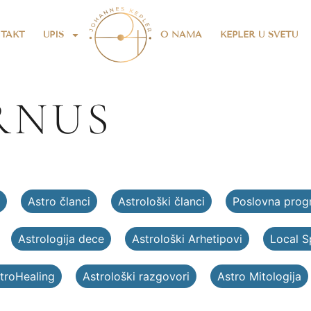
TAKT
UPIS
O NAMA
KEPLER U SVETU
RNUS
Astro članci
Astrološki članci
Poslovna prog
Astrologija dece
Astrološki Arhetipovi
Local 
troHealing
Astrološki razgovori
Astro Mitologija