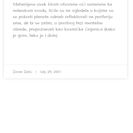
Mahanijeve uvek širom otvorene oči usmerene ka
nebeskom svodu, ličile su na ogledala u kojima su
se pokreti planeta odmah reflektovali na periferiju
uma, da bi se zatim, u završnoj fazi mentalne
obrade, prepoznavali kao kosmička činjenica (kako
je gore, tako je i dole).
Zoran Zelić
July 29, 2013