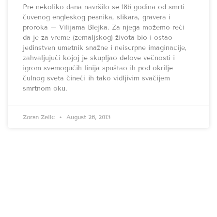
Pre nekoliko dana navršilo se 186 godina od smrti
čuvenog engleskog pesnika, slikara, gravera i
proroka – Vilijama Blejka. Za njega možemo reći
da je za vreme (zemaljskog) života bio i ostao
jedinstven umetnik snažne i neiscrpne imaginacije,
zahvaljujući kojoj je skupljao delove večnosti i
igrom svemogućih linija spuštao ih pod okrilje
čulnog sveta čineći ih tako vidljivim svačijem
smrtnom oku.
Zoran Zelić
August 26, 2013