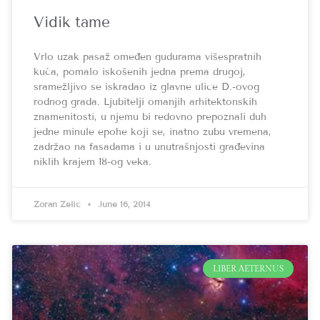
Vidik tame
Vrlo uzak pasaž omeđen gudurama višespratnih
kuća, pomalo iskošenih jedna prema drugoj,
sramežljivo se iskradao iz glavne ulice D.-ovog
rodnog grada. Ljubitelji omanjih arhitektonskih
znamenitosti, u njemu bi redovno prepoznali duh
jedne minule epohe koji se, inatno zubu vremena,
zadržao na fasadama i u unutrašnjosti građevina
niklih krajem 18-og veka.
Zoran Zelić
June 16, 2014
LIBER AETERNUS