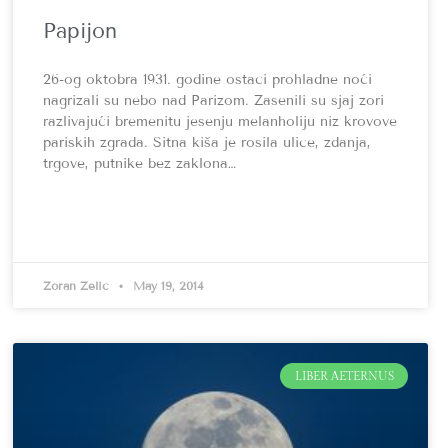
Papijon
26-og oktobra 1931. godine ostaci prohladne noći
nagrizali su nebo nad Parizom. Zasenili su sjaj zori
razlivajući bremenitu jesenju melanholiju niz krovove
pariskih zgrada. Sitna kiša je rosila ulice, zdanja,
trgove, putnike bez zaklona…
Zoran Zelić
May 19, 2014
LIBER AETERNUS