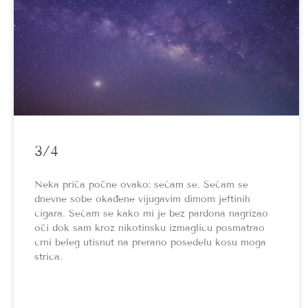
3/4
Neka priča počne ovako: sećam se. Sećam se
dnevne sobe okađene vijugavim dimom jeftinih
cigara. Sećam se kako mi je bez pardona nagrizao
oči dok sam kroz nikotinsku izmaglicu posmatrao
crni beleg utisnut na prerano posedelu kosu moga
strica.