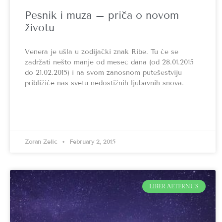
Pesnik i muza – priča o novom
životu
Venera je ušla u zodijački znak Ribe. Tu će se
zadržati nešto manje od mesec dana (od 28.01.2015
do 21.02.2015) i na svom zanosnom putešestviju
približiće nas svetu nedostižnih ljubavnih snova.
Zoran Zelić
February 2, 2015
LIBER AETERNUS