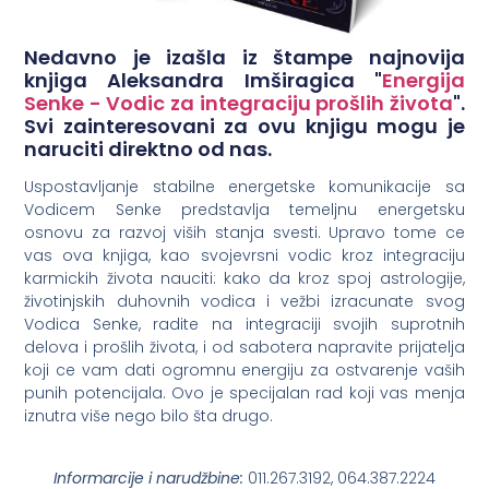
Nedavno je izašla iz štampe najnovija
knjiga Aleksandra Imširagica "
Energija
Senke - Vodic za integraciju prošlih života
".
Svi zainteresovani za ovu knjigu mogu je
naruciti direktno od nas.
Uspostavljanje stabilne energetske komunikacije sa
Vodicem Senke predstavlja temeljnu energetsku
osnovu za razvoj viših stanja svesti. Upravo tome ce
vas ova knjiga, kao svojevrsni vodic kroz integraciju
karmickih života nauciti: kako da kroz spoj astrologije,
životinjskih duhovnih vodica i vežbi izracunate svog
Vodica Senke, radite na integraciji svojih suprotnih
delova i prošlih života, i od sabotera napravite prijatelja
koji ce vam dati ogromnu energiju za ostvarenje vaših
punih potencijala. Ovo je specijalan rad koji vas menja
iznutra više nego bilo šta drugo.
Informarcije i narudžbine:
011.267.3192, 064.387.2224