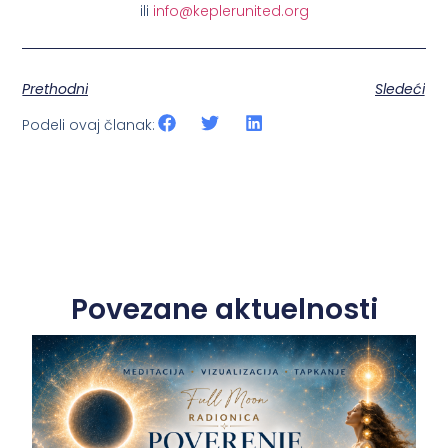
ili
info@keplerunited.org
Prethodni
Sledeći
Podeli ovaj članak:
Povezane aktuelnosti
O