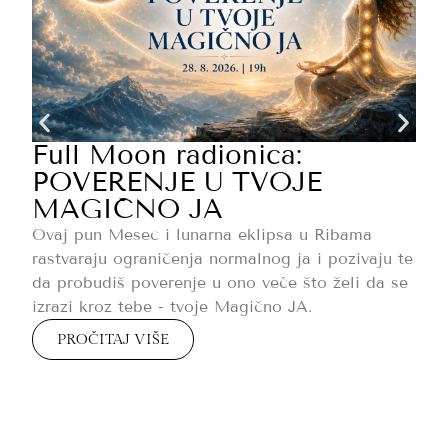
d
p
s
s
Full Moon radionica:
POVERENJE U TVOJE
MAGIČNO JA
Ovaj pun Mesec i lunarna eklipsa u Ribama
rastvaraju ograničenja normalnog ja i pozivaju te
da probudiš poverenje u ono veće što želi da se
izrazi kroz tebe - tvoje Magično JA.
PROČITAJ VIŠE