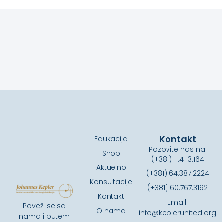
Kontakt
Edukacija
Pozovite nas na:
Shop
(+381) 11.4113.164
Aktuelno
(+381) 64.387.2224
Konsultacije
(+381) 60.767.3192
Kontakt
Email:
Poveži se sa
O nama
info@keplerunited.org
nama i putem