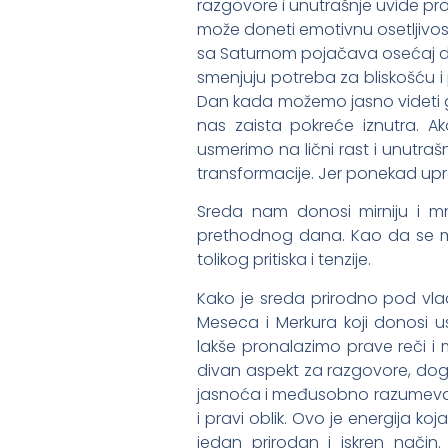
razgovore i unutrašnje uvide p
može doneti emotivnu osetljivos
sa Saturnom pojačava osećaj di
smenjuju potreba za bliskošću i
Dan kada možemo jasno videti 
nas zaista pokreće iznutra. 
usmerimo na lični rast i unutr
transformacije. Jer ponekad upr
Sreda nam donosi mirniju i mn
prethodnog dana. Kao da se mis
tolikog pritiska i tenzije.
Kako je sreda prirodno pod vla
Meseca i Merkura koji donosi
lakše pronalazimo prave reči i
divan aspekt za razgovore, dogov
jasnoća i međusobno razumevanj
i pravi oblik. Ovo je energija 
jedan prirodan i iskren način.