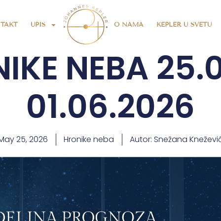
TAKT
UPIS
O NAMA
KEPLER U SVETU
IKE NEBA 25.
01.06.2026
May 25, 2026
Hronike neba
Autor:
Snežana Kneževi