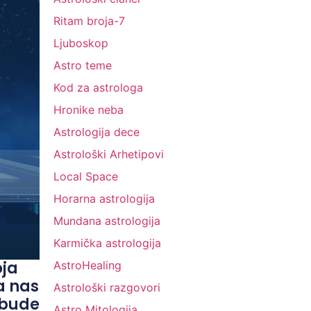
Ritam broja-7
Ljuboskop
Astro teme
Kod za astrologa
Hronike neba
Astrologija dece
Astrološki Arhetipovi
Local Space
Horarna astrologija
Mundana astrologija
Karmička astrologija
oja
AstroHealing
a nas
Astrološki razgovori
 bude
Astro Mitologija