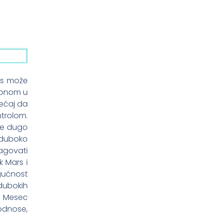
as može
utonom u
sećaj da
ntrolom.
 se dugo
e duboko
eagovati
k Mars i
ogućnost
dubokih
. Mesec
odnose,