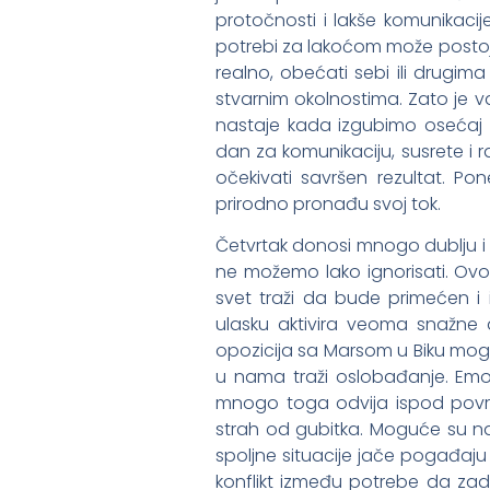
protočnosti i lakše komunikacij
potrebi za lakoćom može postoja
realno, obećati sebi ili drugima
stvarnim okolnostima. Zato je va
nastaje kada izgubimo osećaj za
dan za komunikaciju, susrete i 
očekivati savršen rezultat. Po
prirodno pronađu svoj tok.
Četvrtak donosi mnogo dublju i 
ne možemo lako ignorisati. Ovo 
svet traži da bude primećen i
ulasku aktivira veoma snažne 
opozicija sa Marsom u Biku mog
u nama traži oslobađanje. Emoc
mnogo toga odvija ispod površi
strah od gubitka. Moguće su na
spoljne situacije jače pogađaj
konflikt između potrebe da zadr