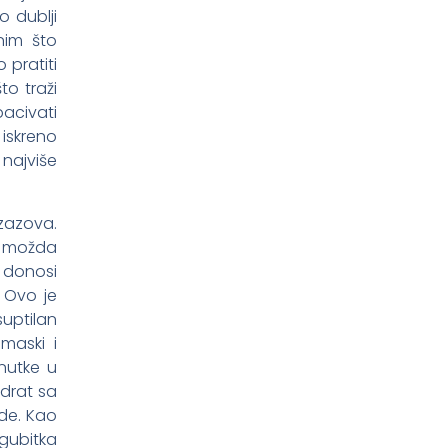
 dublji
nim što
pratiti
to traži
bacivati
iskreno
najviše
izazova.
o možda
i donosi
 Ovo je
uptilan
maski i
enutke u
adrat sa
ade. Kao
gubitka