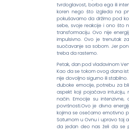
tvrdoglavost, borba ega ili in
koren nego što izgleda na p
pokušavamo da držimo pod kont
sebe, svoje reakcije i ono što 
transformaciju. Ovo nije energij
impulsivno. Ovo je trenutak z
suočavanje sa sobom. Jer pon
treba da rastemo.
Petak, dan pod vladavinom Vene
Kao da se tokom ovog dana ist
nije dovoljno sigurno ili stabil
duboke emocije, potrebu za bli
aspekt koji pojačava intuicij
način. Emocije su intenzivne,
površnosti.Ovo je divna energij
kojima se osećamo emotivno pove
Saturnom u Ovnu i upravo taj as
da jedan deo nas želi da se pr