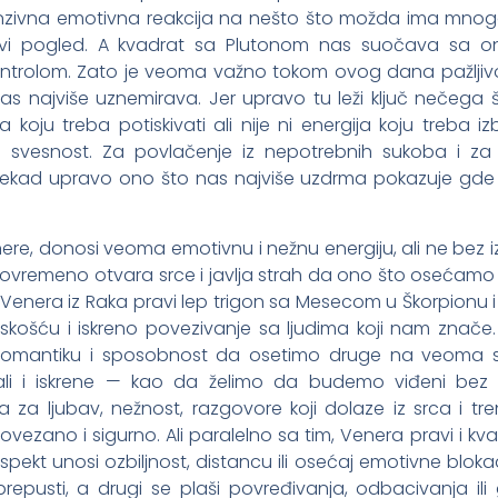
tenzivna emotivna reakcija na nešto što možda ima mnogo
rvi pogled. A kvadrat sa Plutonom nas suočava sa o
rolom. Zato je veoma važno tokom ovog dana pažljivo 
nas najviše uznemirava. Jer upravo tu leži ključ nečega š
a koju treba potiskivati ali nije ni energija koju treba iz
a svesnost. Za povlačenje iz nepotrebnih sukoba i za 
ekad upravo ono što nas najviše uzdrma pokazuje gde 
re, donosi veoma emotivnu i nežnu energiju, ali ne bez 
ovremeno otvara srce i javlja strah da ono što osećam
no. Venera iz Raka pravi lep trigon sa Mesecom u Škorpionu 
skošću i iskreno povezivanje sa ljudima koji nam znače.
u, romantiku i sposobnost da osetimo druge na veoma s
 ali i iskrene — kao da želimo da budemo viđeni bez 
a za ljubav, nežnost, razgovore koji dolaze iz srca i tr
zano i sigurno. Ali paralelno sa tim, Venera pravi i kv
pekt unosi ozbiljnost, distancu ili osećaj emotivne blok
epusti, a drugi se plaši povređivanja, odbacivanja ili 