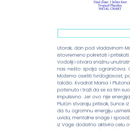
Utorak, dan pod vladavinom Mar
istovremeno pokretati i pritiskat
Vodoliji i otvara snažnu unutrašnj
nas nešto spolja ograničava. Ov
Možemo osetiti tvrdoglavost, po
taložio. Kvadrat Marsa i Pluton
potisnuto i traži da se sa tim s
impulsivno. Jer ovo nije energi
Pluton stvaraju pritisak, Sunce
da tu ogromnu energiju usmeri
uvida, mentalne snage i sposo
iz Vage dodatno aktivira celu 