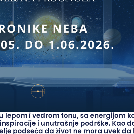
u lepom i vedrom tonu, sa energijom k
 inspiracije i unutrašnje podrške. Kao d
lje podseća da život ne mora uvek da