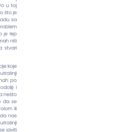
vo u toj
o što je
kladu sa
 problem
o je lep
mah niti
 stvari
ije koje
utrašnji
dmah po
oliji i
da nešto
o da se
olom ili
j da nas
trašnji
e javiti