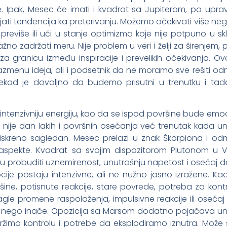
e. Ipak, Mesec će imati i kvadrat sa Jupiterom, pa upra
ti tendencija ka preterivanju. Možemo očekivati više neg
 previše ili ući u stanje optimizma koje nije potpuno u s
žno zadržati meru. Nije problem u veri i želji za širenjem,
 granicu između inspiracije i prevelikih očekivanja. Ov
razmenu ideja, ali i podsetnik da ne moramo sve rešiti od
nekad je dovoljno da budemo prisutni u trenutku i tada
intenzivniju energiju, kao da se ispod površine bude emoc
nije dan lakih i površnih osećanja već trenutak kada un
 iskreno sagledan. Mesec prelazi u znak Škorpiona i o
aspekte. Kvadrat sa svojim dispozitorom Plutonom u Vod
u probuditi uznemirenost, unutrašnju napetost i osećaj 
ije postaju intenzivne, ali ne nužno jasno izražene. Ka
ne, potisnute reakcije, stare povrede, potreba za kontr
gle promene raspoloženja, impulsivne reakcije ili oseća
u nego inače. Opozicija sa Marsom dodatno pojačava unu
žimo kontrolu i potrebe da eksplodiramo iznutra. Može s