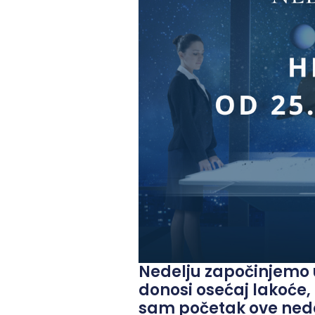
Nedelju započinjemo 
donosi osećaj lakoće,
sam početak ove nede