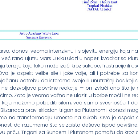
sa, donosi veoma intenzivnu i slojevitu energiju koja n
i. Već rano ujutru Mars u Biku ulazi u napeti kvadrat sa Pl
u tenziju koja lako može izaći kroz sukobe, frustracije ili o
o je aspekt velike sile i jake volje, ali i potrebe za ko
jačanu potrebu da isteramo svoje ili unutrašnji bes koji
a ne dozvoljava površne reakcije — on izvlači ono što j
uočimo. Zato je veoma važno ne ulaziti u borbe moći i ne r
ja koju možemo pobediti silom, već samo svesnošću. I do
 iz Blizanaca pravi skladan trigon sa Plutonom i donosi m
mo na transformaciju umesto na sukob. Ovo je aspekt 
bnosti da razumemo šta se zaista dešava ispod površine
ovu priču. Trigoni sa Suncem i Plutonom pomažu da kroz 