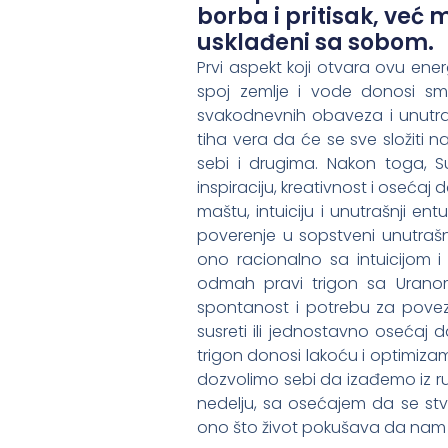
borba i pritisak, već 
usklađeni sa sobom.
Prvi aspekt koji otvara ovu ener
spoj zemlje i vode donosi sm
svakodnevnih obaveza i unutrašn
tiha vera da će se sve složiti n
sebi i drugima. Nakon toga, S
inspiraciju, kreativnost i oseća
maštu, intuiciju i unutrašnji en
poverenje u sopstveni unutrašnji
ono racionalno sa intuicijom
odmah pravi trigon sa Uranom
spontanost i potrebu za povezi
susreti ili jednostavno osećaj d
trigon donosi lakoću i optimiza
dozvolimo sebi da izađemo iz r
nedelju, sa osećajem da se st
ono što život pokušava da nam