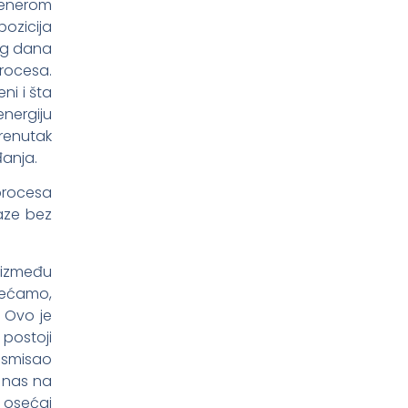
 Venerom
pozicija
og dana
procesa.
i i šta
nergiju
renutak
đanja.
procesa
aze bez
 između
sećamo,
 Ovo je
 postoji
u smisao
o nas na
i osećaj