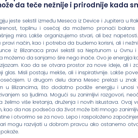
može da teče nežnije i prirodnije kada 
giju jeste sekstil između Meseca iz Device i Jupitera u Ra
irenost, toplinu i osećaj da možemo pronaći balans
jeg mira. Lakše organizujemo stvari, ali bez napetosti.
a pravi način, kao i potreba da budemo korisni, ali i než
unce iz Blizanaca pravi sekstil sa Neptunom u Ovnu i
j da možemo da sanjamo šire nego inače. Ovo je energija k
tuzijazam. Kao da se otvara prostor za nove ideje, ali i z
 glas. Misli postaju mekše, ali i inspirativnije. Lakše po
 i osećajem. U drugom delu dana Mesec prelazi u znak
 u Blizancima, što dodatno podiže energiju i unosi v
vanjem sa ljudima. Mogući su zanimljivi razgovori, neoč
a želimo više kretanja, druženja i novih iskustava. Ovaj 
m, kao da nas podseća da život može biti mnogo zanimljiv
utine i otvorimo se za novo. Lepo i raspoloženo započin
vari mogu razvijati u dobrom pravcu ako ostanemo otvo
 pokaže.