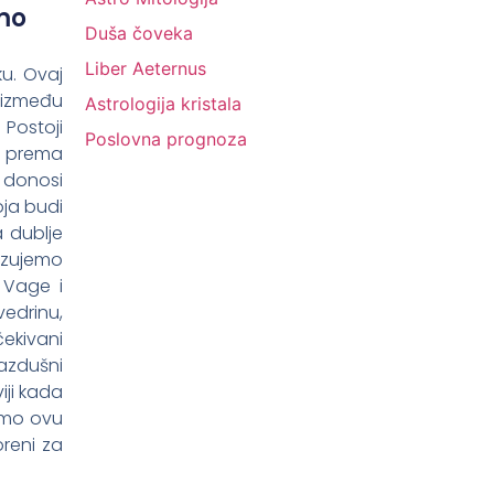
smo
Duša čoveka
Liber Aeternus
ku. Ovaj
 između
Astrologija kristala
 Postoji
Poslovna prognoza
ni prema
 donosi
oja budi
a dublje
vezujemo
 Vage i
edrinu,
ekivani
vazdušni
iji kada
jemo ovu
reni za