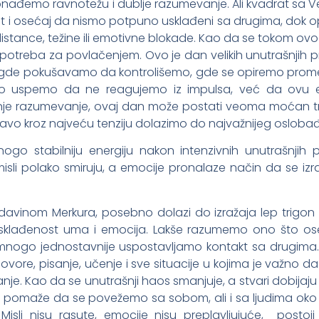
ronađemo ravnotežu i dublje razumevanje. Ali kvadrat sa
t i osećaj da nismo potpuno usklađeni sa drugima, dok o
stance, težine ili emotivne blokade. Kao da se tokom ov
 potreba za povlačenjem. Ovo je dan velikih unutrašnjih 
gde pokušavamo da kontrolišemo, gde se opiremo promen
Ako uspemo da ne reagujemo iz impulsa, već da ovu e
ašnje razumevanje, ovaj dan može postati veoma moćan t
avo kroz najveću tenziju dolazimo do najvažnijeg osloba
ogo stabilniju energiju nakon intenzivnih unutrašnjih 
li polako smiruju, a emocije pronalaze način da se izr
davinom Merkura, posebno dolazi do izražaja lep trigon
 usklađenost uma i emocija. Lakše razumemo ono što o
 mnogo jednostavnije uspostavljamo kontakt sa drugima.
ore, pisanje, učenje i sve situacije u kojima je važno da
e. Kao da se unutrašnji haos smanjuje, a stvari dobijaj
koja pomaže da se povežemo sa sobom, ali i sa ljudima ok
 Misli nisu rasute, emocije nisu preplavljujuće, postoj