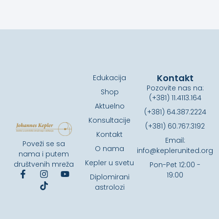
Kontakt
Edukacija
Pozovite nas na:
Shop
(+381) 11.4113.164
Aktuelno
(+381) 64.387.2224
Konsultacije
(+381) 60.767.3192
Kontakt
Email:
Poveži se sa
O nama
info@keplerunited.org
nama i putem
Kepler u svetu
društvenih mreža
Pon-Pet 12:00 -
19:00
Diplomirani
astrolozi