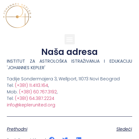
Naša adresa
INSTITUT ZA ASTROLOŠKA ISTRAŽIVANJA I EDUKACIJU
'JOHANNES KEPLER'
Tadije Sondermajera 3, Wellport, 11073 Novi Beograd
Tel:
(+381) 11.4113.164
,
Mob:
(+381) 60.767.3192
,
Tel:
(+381) 64.387.2224
info@keplerunited.org
Prethodni
Sledeći