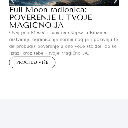
Full Moon radionica:
POVERENJE U TVOJE
MAGIČNO JA
Ovaj pun Mesec i lunarna eklipsa u Ribama
rastvaraju ograničenja normalnog ja i pozivaju te
da probudiš poverenje u ono veće što želi da se
izrazi kroz tebe - tvoje Magično JA.
PROČITAJ VIŠE