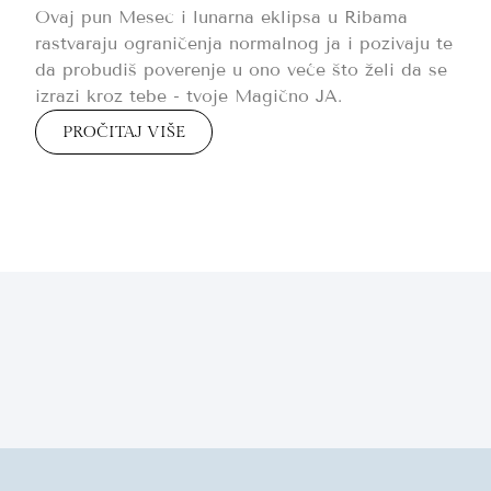
Ovaj pun Mesec i lunarna eklipsa u Ribama
rastvaraju ograničenja normalnog ja i pozivaju te
da probudiš poverenje u ono veće što želi da se
izrazi kroz tebe - tvoje Magično JA.
PROČITAJ VIŠE