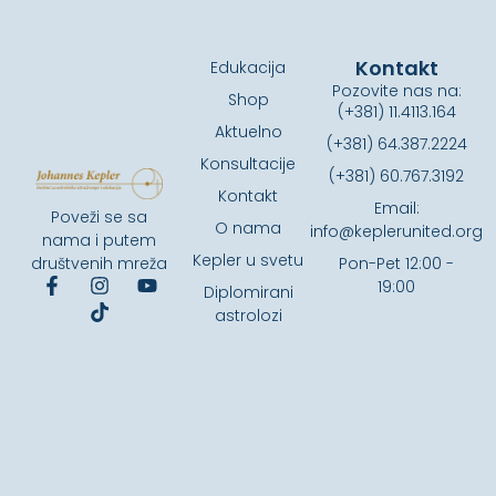
Kontakt
Edukacija
Pozovite nas na:
Shop
(+381) 11.4113.164
Aktuelno
(+381) 64.387.2224
Konsultacije
(+381) 60.767.3192
Kontakt
Email:
Poveži se sa
O nama
info@keplerunited.org
nama i putem
Kepler u svetu
društvenih mreža
Pon-Pet 12:00 -
19:00
Diplomirani
astrolozi