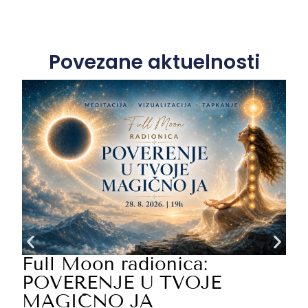
Povezane aktuelnosti
O
d
p
s
s
Full Moon radionica:
POVERENJE U TVOJE
MAGIČNO JA