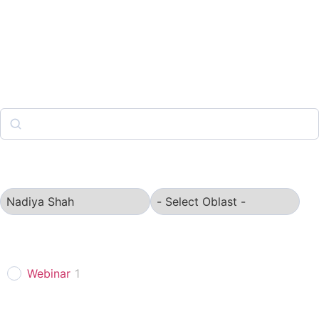
SVI PROIZVODI
Astro
webinari
Pretraga
Autor
Oblast
Webinar
1