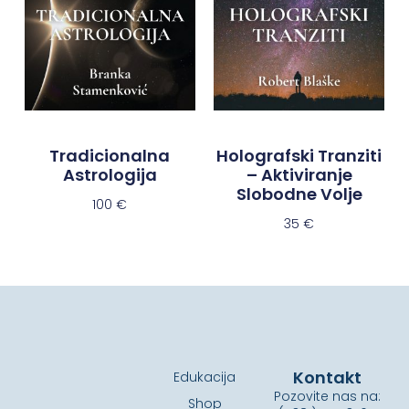
Tradicionalna
Holografski Tranziti
Astrologija
– Aktiviranje
Slobodne Volje
100
€
35
€
Kontakt
Edukacija
Pozovite nas na:
Shop