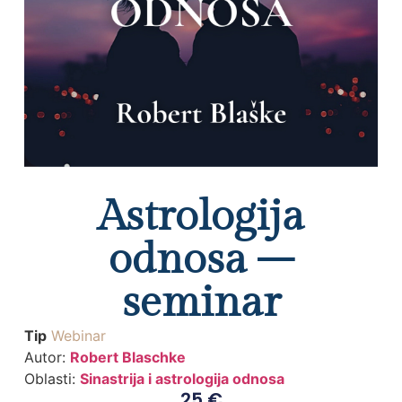
Astrologija
odnosa –
seminar
Tip
Webinar
Autor:
Robert Blaschke
Oblasti:
Sinastrija i astrologija odnosa
25
€