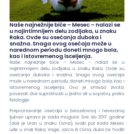
Naše najnežnije biće – Mesec – nalazi se
u najintimnijem delu zodijaka, u znaku
Raka. Ovde su osećanja duboka i
snažna. Snaga ovog osećaja može u
narednom periodu doneti mnogo bola,
kao i istovremenog isceljenja.
Naše najnežnije biće – Mesec – nalazi se u
najintimnijem delu zodijaka, u znaku Raka. Ovde su
osećanja duboka i snažna. Snaga ovog osećaja
može u narednom periodu doneti mnogo bola, kao i
istovremenog isceljenja. Ovo je smisao života:
povezati dve suprotnosti u jedno ali u sopstvu, preko
fiziologije.
Prepoznavanje osećaja o bezuslovnoj i nevezanoj
ljubavi upravo je sada moguće. Sve do 2017. godine
(dok je Uran u znaku Ovna), svaki put kada Mesec
uđe u znak Raka, Vage, Jarca ili Ovna, duša će hoditi