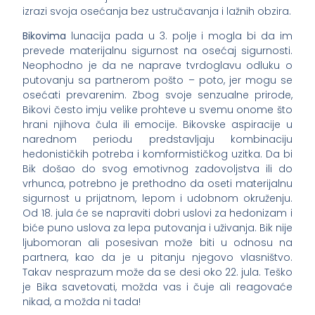
izrazi svoja osećanja bez ustručavanja i lažnih obzira.
Bikovima
lunacija pada u 3. polje i mogla bi da im
prevede materijalnu sigurnost na osećaj sigurnosti.
Neophodno je da ne naprave tvrdoglavu odluku o
putovanju sa partnerom pošto – poto, jer mogu se
osećati prevarenim. Zbog svoje senzualne prirode,
Bikovi često imju velike prohteve u svemu onome što
hrani njihova čula ili emocije. Bikovske aspiracije u
narednom periodu predstavljaju kombinaciju
hedonističkih potreba i komformističkog uzitka. Da bi
Bik došao do svog emotivnog zadovoljstva ili do
vrhunca, potrebno je prethodno da oseti materijalnu
sigurnost u prijatnom, lepom i udobnom okruženju.
Od 18. jula će se napraviti dobri uslovi za hedonizam i
biće puno uslova za lepa putovanja i uživanja. Bik nije
ljubomoran ali posesivan može biti u odnosu na
partnera, kao da je u pitanju njegovo vlasništvo.
Takav nesprazum može da se desi oko 22. jula. Teško
je Bika savetovati, možda vas i čuje ali reagovaće
nikad, a možda ni tada!