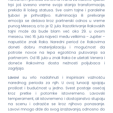
trpi još izvesno vreme svoja stanja transformacije,
prekida ili lošeg statusa. Sve osim tajne i paralelne
ljubavi je prihvatljivo. Kuliminacija ili prelivanje
emocija se dešava kroz partnerski odnos u vreme
punog Meseca, a to je 12. jula. Razotkrivanje Rakovskih
tajni može da bude blam već oko 29. u ovom
mesecu. Već 16. jula najveći među velikima – Jupiter –
napustiće znak Raka. Naredni period će Rakovima
doneti dobru materijalizaciju i mogućnost da
potroše novce na lepa egzotična putovanja sa
partnerom. Od 18. jula u znak Raka će ušetati Venera i
doneće Rakovima dosta nežnosti poljubaca i
zagrljaja.
Lavovi
su vrlo nadahnuti i inspirisani važnošću
narednog perioda za njih. U ovoj lunaciji spajaju
prošlost i budućnost u jedno. Svest postaje osećaj
kroz pretke i potomke istovremeno. Lavovski
temperament, ali istovremeno i dostojanstvo stupaju
na scenu i odraziće se kroz njihovo ponasanje.
Lavovi mnogo drže do svog izražavanja, odnosno do