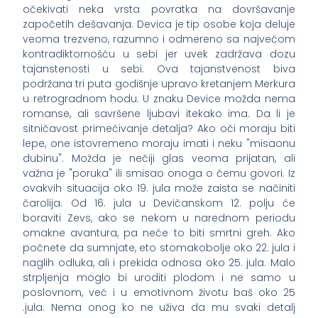
očekivati neka vrsta povratka na dovršavanje
započetih dešavanja. Devica je tip osobe koja deluje
veoma trezveno, razumno i odmereno sa najvećom
kontradiktornošću u sebi jer uvek zadržava dozu
tajanstenosti u sebi. Ova tajanstvenost biva
podržana tri puta godišnje upravo kretanjem Merkura
u retrogradnom hodu. U znaku Device možda nema
romanse, ali savršene ljubavi itekako ima. Da li je
sitničavost primećivanje detalja? Ako oči moraju biti
lepe, one istovremeno moraju imati i neku "misaonu
dubinu". Možda je nečiji glas veoma prijatan, ali
važna je "poruka" ili smisao onoga o čemu govori. Iz
ovakvih situacija oko 19. jula može zaista se načiniti
čarolija. Od 16. jula u Devičanskom 12. polju će
boraviti Zevs, ako se nekom u narednom periodu
omakne avantura, pa neće to biti smrtni greh. Ako
počnete da sumnjate, eto stomakobolje oko 22. jula i
naglih odluka, ali i prekida odnosa oko 25. jula. Malo
strpljenja moglo bi uroditi plodom i ne samo u
poslovnom, već i u emotivnom životu baš oko 25
.jula. Nema onog ko ne uživa da mu svaki detalj