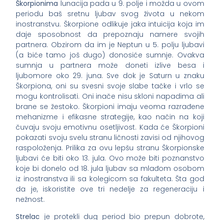
Škorpionima
lunacija pada u 9. polje i možda u ovom
periodu baš sretnu ljubav svog života u nekom
inostranstvu. Škorpione odlikuje jaka intuicija koja im
daje sposobnost da prepoznaju namere svojih
partnera. Obzirom da im je Neptun u 5. polju ljubavi
(a biće tamo još dugo) donosiće sumnje. Ovakva
sumnja u partnera može doneti izlive besa i
ljubomore oko 29. juna. Sve dok je Saturn u znaku
Škorpiona, oni su svesni svoje slabe tačke i vrlo se
mogu kontrolisati. Oni inače nisu skloni napadima ali
brane se žestoko. Škorpioni imaju veoma razrađene
mehanizme i efikasne strategije, kao način na koji
čuvaju svoju emotivnu osetljivost. Kada će Škorpioni
pokazati svoju svelu stranu ličnosti zavisi od njihovog
raspoloženja. Prilika za ovu lepšu stranu Škorpionske
ljubavi će biti oko 13. jula. Ovo može biti poznanstvo
koje bi donelo od 18. jula ljubav sa mlađom osobom
iz inostranstva ili sa kolegicom sa fakulteta. Šta god
da je, iskoristite ove tri nedelje za regeneraciju i
nežnost.
Strelac
je protekli dug period bio prepun dobrote,