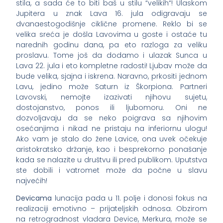
stila, a sada će to biti baš u stilu “velikih“! Ulaskom
Jupitera u znak Lava 16. jula odigravaju se
dvanaestogodišnje ciklične promene. Reklo bi se
velika sreća je došla Lavovima u goste i ostaće tu
narednih godinu dana, pa eto razloga za veliku
proslavu. Tome još da dodamo i ulazak Sunca u
Lava 22. jula i eto kompletne radosti! Ljubav može da
bude velika, sjajna i iskrena. Naravno, prkositi jednom
Lavu, jedino može Saturn iz Škorpiona. Partneri
Lavovski, nemojte izazivati njihovu sujetu,
dostojanstvo, ponos ili ljubomoru. Oni ne
dozvoljavaju da se neko poigrava sa njihovim
osećanjima i nikad ne pristaju na inferiornu ulogu!
Ako vam je stalo do žene Lavice, ona uvek očekuje
aristokratsko držanje, kao i besprekorno ponašanje
kada se nalazite u društvu ili pred publikom. Uputstva
ste dobili i vatromet može da počne u slavu
najvećih!
Devicama
lunacija pada u 11. polje i donosi fokus na
realizaciji emotivno – prijateljskih odnosa. Obzirom
na retrogradnost vladara Device, Merkura, može se