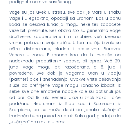
podignete na nivo savršenog.
Vage
su još uvek u stresu, sve dok je Mars u znaku
Vage i u egzaktnoj opoziciji sa Uranom. Baš u danu
kada se dešava lunacija mogu neke tek započete
veze biti prekinute. Bez obzira što su generalno Vage
društvene, kooperativne i miroljubive, već izvesno
vreme pokazuju svoje naličje. U tom naličju bivale su
oštre, distancirane, hladne i posesivne. Boravak
Venere u znaku Blizanaca kao da ih inspiriše na
nadoknadu propuštenih zabava, ali oprez. Već 29.
juna Vage mogu biti razočarane, a 8. jula i
povređene. Sve dok je Vagama Uran u 7.polju
(partner) biće i iznenađenja. Ovakve vrste dešavanja
služe da prefinjene Vage mogu konačno izbaciti iz
sebe sve one emotivne naboje koje su potisnuli još
od pre. Od 18. jula Venera ulazi u znak Raka i biće
podržana Neptunom iz Riba kao i Saturnom iz
Škorpiona, pa se može desiti da „onako slučajno“
trudnoća bude povod za brak. Kako god, gledajte da
„slučajno“ ne ulazite u brak.