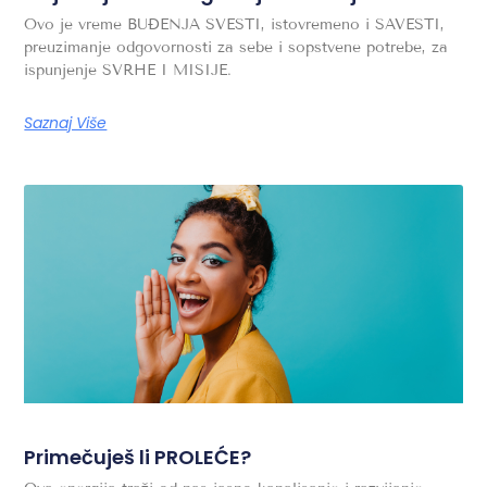
Ovo je vreme BUĐENJA SVESTI, istovremeno i SAVESTI,
preuzimanje odgovornosti za sebe i sopstvene potrebe, za
ispunjenje SVRHE I MISIJE.
Saznaj Više
Primečuješ li PROLEĆE?