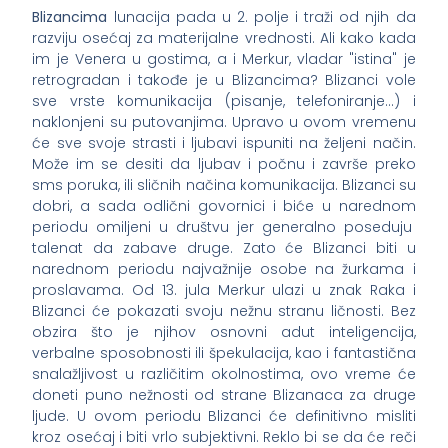
Blizancima
lunacija pada u 2. polje i traži od njih da
razviju osećaj za materijalne vrednosti. Ali kako kada
im je Venera u gostima, a i Merkur, vladar "istina" je
retrogradan i takođe je u Blizancima? Blizanci vole
sve vrste komunikacija (pisanje, telefoniranje…) i
naklonjeni su putovanjima. Upravo u ovom vremenu
će sve svoje strasti i ljubavi ispuniti na željeni način.
Može im se desiti da ljubav i počnu i završe preko
sms poruka, ili sličnih načina komunikacija. Blizanci su
dobri, a sada odlični govornici i biće u narednom
periodu omiljeni u društvu jer generalno poseduju
talenat da zabave druge. Zato će Blizanci biti u
narednom periodu najvažnije osobe na žurkama i
proslavama. Od 13. jula Merkur ulazi u znak Raka i
Blizanci će pokazati svoju nežnu stranu ličnosti. Bez
obzira što je njihov osnovni adut inteligencija,
verbalne sposobnosti ili špekulacija, kao i fantastična
snalažljivost u različitim okolnostima, ovo vreme će
doneti puno nežnosti od strane Blizanaca za druge
ljude. U ovom periodu Blizanci će definitivno misliti
kroz osećaj i biti vrlo subjektivni. Reklo bi se da će reči