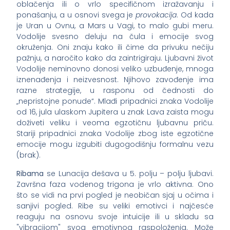
oblačenja ili o vrlo specifičnom izražavanju i
ponašanju, a u osnovi svega je
provokacija
. Od kada
je Uran u Ovnu, a Mars u Vagi, to malo gubi meru.
Vodolije svesno deluju na čula i emocije svog
okruženja. Oni znaju kako ili čime da privuku nečiju
pažnju, a naročito kako da zaintrigiraju. Ljubavni život
Vodolije neminovno donosi veliko uzbuđenje, mnoga
iznenađenja i neizvesnost. Njihovo zavođenje ima
razne strategije, u rasponu od čednosti do
„nepristojne ponude“. Mlađi pripadnici znaka Vodolije
od 16, jula ulaskom Jupitera u znak Lava zaista mogu
doživeti veliku i veoma egzotičnu ljubavnu priču.
Stariji pripadnici znaka Vodolije zbog iste egzotične
emocije mogu izgubiti dugogodišnju formalnu vezu
(brak).
Ribama
se Lunacija dešava u 5. polju – polju ljubavi.
Završna faza vodenog trigona je vrlo aktivna. Ono
što se vidi na prvi pogled je neobičan sjaj u očima i
sanjivi pogled. Ribe su veliki emotivci i najčesće
reaguju na osnovu svoje intuicije ili u skladu sa
"vibracijom" svog emotivnog raspoloženja. Može