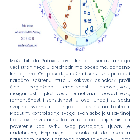
Može biti da
Rakovi
u ovoj lunaciji osećaju mnogo
veći strah nego u predhodnima počecima, odnosno
lunacijama. Oni poseduju nežnu i senzitivnu prirodu i
naročito izoštrenu intuiciju. Rakovski psihološki profil
čine naglašena emotivnost, preosetljivost,
nesigurnost, plašljivost, emotivna povodljivost,
romantičnost i senzitivnost. U ovoj lunaciji su sada
svoj na svome i to ih jako podstiče na kontrolu.
Međutim, kontrolisanje svega izvan sebe je u završnoj
fazi. U ovom vremenu Rakovi treba da otkriju smisao i
poverenje kao svrhu svog postojanja. Ljubav je
nadahnuće, inspiracija i trebalo bi da bude u
narednom periodu osnovna hrana za Rakove. Ljubav