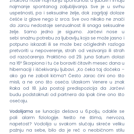
znakova nose najmanju spontanost u ljubavi i imaju
najmanje spontanog zaljubljivanja. Sve je u svrhu
uspešnosti, pa i seksualne želje, dok zagrljaji dolaze
češće iz glave nego iz srca. Sve ovo nikako ne znači
da Jarcu nedostaje senzualnost ili snaga seksualne
želje. Samo jedno je sigurno: Jarčevi nose u
sebi snažnu potrebu za ljubavlju, koja se može jasno i
potpuno iskazati ili se može bez očiglednih razloga
pretvoriti u nepoverenje, strah od vezivanja ili strah
od razočarenja. Praktično od 29. juna Saturn dolazi
na 16º Škorpiona i tu će boraviti čitavih mesec dana u
hibernaciji i iščekivanju ljubavi. „Ko čeka taj dočeka –
ako ga ne zaboli kičma“! Često Jarac čini ono što
misli, a ne ono što oseća. Ulaskom Venere u znak
Raka od 18. jula postoji predispozicija da Jarčevi
budu podstaknuti od partnera da ipak čine ono što
osećaju.
Vodolijama
se lunacija dešava u 6.polju, odakle se
pali alarm fiziologije. Nešto ne štima, nervoza,
napetost? Vodolija u svakom slučaju skreće veliku
pažnju na sebe, bilo da je reč o neobičnom stilu