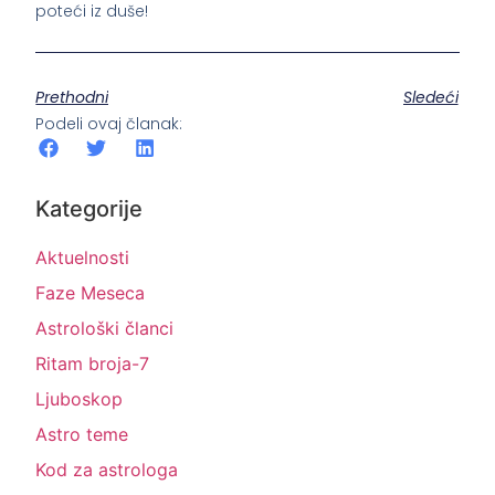
poteći iz duše!
Prethodni
Sledeći
Podeli ovaj članak:
Kategorije
Aktuelnosti
Faze Meseca
Astrološki članci
Ritam broja-7
Ljuboskop
Astro teme
Kod za astrologa