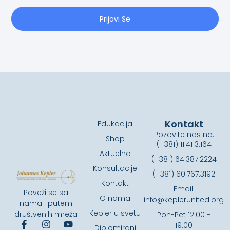
Prijavi Se
Kontakt
Edukacija
Pozovite nas na:
Shop
(+381) 11.4113.164
Aktuelno
(+381) 64.387.2224
Konsultacije
(+381) 60.767.3192
Kontakt
Email:
Poveži se sa
O nama
info@keplerunited.org
nama i putem
Kepler u svetu
društvenih mreža
Pon-Pet 12:00 -
19:00
Diplomirani