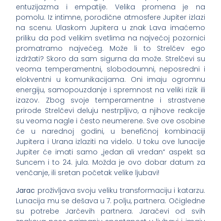
entuzijazma i empatije. Velika promena je na
pomolu. Iz intimne, porodične atmosfere Jupiter izlazi
na scenu. Ulaskom Jupitera u znak Lava imaćemo
priliku da pod velikim svetlima na najvećoj pozornici
promatramo najvećeg. Može li to Strelčev ego
izdržati? Skoro da sam sigurna da može. Strelčevi su
veoma temperamentni, slobodoumni, neposredni i
elokventni u komunikacijama. Oni imaju ogromnu
energiju, samopouzdanje i spremnost na veliki rizik ili
izazov. Zbog svoje temperamentne i strastvene
prirode Strelčevi deluju nestrpljivo, a njihove reakcije
su veoma nagle i često neumerene. Sve ove osobine
će u narednoj godini, u benefičnoj kombinaciji
Jupitera i Urana izlaziti na videlo. U toku ove lunacije
Jupiter će imati samo „jedan ali vredan“ aspekt sa
Suncem i to 24. jula. Možda je ovo dobar datum za
venčanje, ili sretan početak velike ljubavi!
Jarac
proživljava svoju veliku transformaciju i katarzu.
Lunacija mu se dešava u 7. polju, partnera. Očigledne
su potrebe Jarčevih partnera. Jaračevi od svih