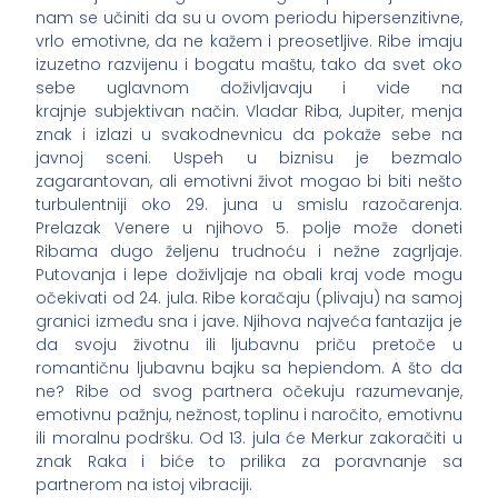
nam se učiniti da su u ovom periodu hipersenzitivne,
vrlo emotivne, da ne kažem i preosetljive. Ribe imaju
izuzetno razvijenu i bogatu maštu, tako da svet oko
sebe uglavnom doživljavaju i vide na
krajnje subjektivan način. Vladar Riba, Jupiter, menja
znak i izlazi u svakodnevnicu da pokaže sebe na
javnoj sceni. Uspeh u biznisu je bezmalo
zagarantovan, ali emotivni život mogao bi biti nešto
turbulentniji oko 29. juna u smislu razočarenja.
Prelazak Venere u njihovo 5. polje može doneti
Ribama dugo željenu trudnoću i nežne zagrljaje.
Putovanja i lepe doživljaje na obali kraj vode mogu
očekivati od 24. jula. Ribe koračaju (plivaju) na samoj
granici između sna i jave. Njihova najveća fantazija je
da svoju životnu ili ljubavnu priču pretoče u
romantičnu ljubavnu bajku sa hepiendom. A što da
ne? Ribe od svog partnera očekuju razumevanje,
emotivnu pažnju, nežnost, toplinu i naročito, emotivnu
ili moralnu podršku. Od 13. jula će Merkur zakoračiti u
znak Raka i biće to prilika za poravnanje sa
partnerom na istoj vibraciji.