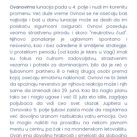
Ovanovima
lunacija pada u 4. polje i nudi im korenitu
promenu. Već duže vreme Ovnovi se ne osećaju baš
najbolje i baš u danu lunacije može se desiti da im
poiskaču sigurnosni osigurači. Ovnovi poseduju
veoma strastvenu prirodu i skoro "neukrotivu čud".
Njihovo ponašanje je uglavnom spontano i
nesvesno, kao i bez određene ili smišljene strategije.
U proteklom periodu (od kada je Mars u Vagi) imali
su fokus na čulnom zadovoljstvu, strastvenim
vezama i potrebi za dominacijom, bilo da je reč o
ljubavnom partneru ili o nekoj drugoj osobi prema
kojoj osećaju emotivnu naklonost. Ovnovi ne bi želeli
da spoznaju neverstvo jer njihova reakcija može i njih
same da iznenadi oko 29. juna. Kao što naglo planu
tako se i naglo ugase i već 13. jula eto idile, zagrljaja
poljubaca da vidi ceo svet. Ulazak Jupitera u
Ovnovsko 5. polje ljubavi zaista može da rasplamsa
već dovoljno Uranom razbuktalu vatru emocija. Ovo
bi moglo naličiti na prosidbu na nekom javnom
mestu u centru, pa čak i na mondenskom letovalištu.
Ovan ima dovoljno hrabrosti i smelosti da slobodno