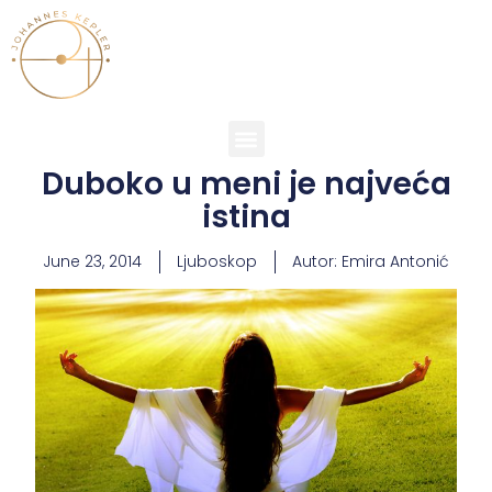
Duboko u meni je najveća
istina
June 23, 2014
Ljuboskop
Autor:
Emira Antonić