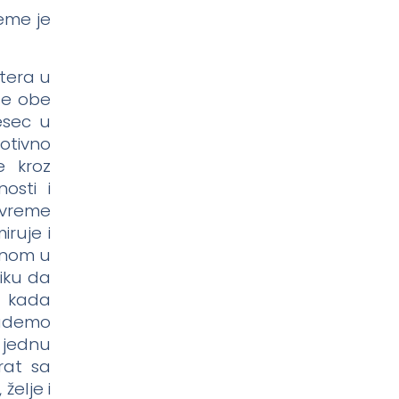
reme je
itera u
 se obe
esec u
otivno
e kroz
osti i
e vreme
ruje i
ranom u
liku da
k kada
budemo
i jednu
rat sa
želje i