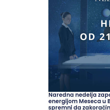
Naredna nedelja zapo
energijom Meseca u Bl
spremni da zakoračimo