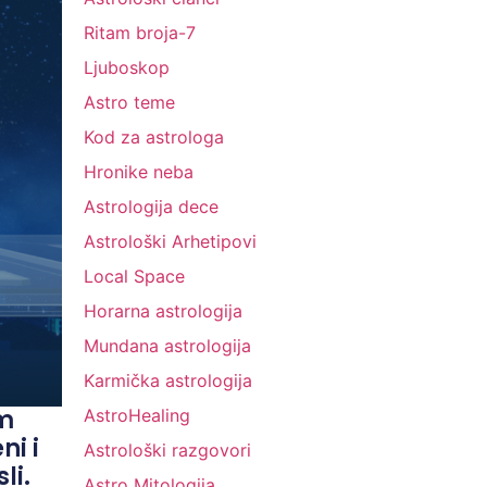
Ritam broja-7
Ljuboskop
Astro teme
Kod za astrologa
Hronike neba
Astrologija dece
Astrološki Arhetipovi
Local Space
Horarna astrologija
Mundana astrologija
Karmička astrologija
om
AstroHealing
ni i
Astrološki razgovori
li.
Astro Mitologija