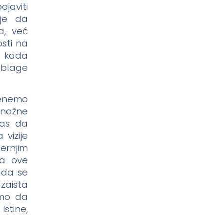
javiti
 je da
a, već
osti na
n kada
 blage
renemo
snažne
nas da
vizije
ernjim
ka ove
 da se
zaista
imo da
istine,