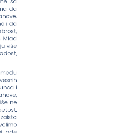
one sa
uma da
anove.
o i da
brost,
m. Mlad
u više
adost,
između
svesnih
Sunca i
ahove,
više ne
etost,
zaista
zvolimo
bi gde