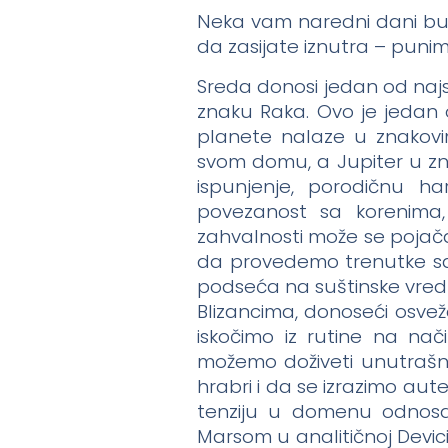
Neka vam naredni dani budu
da zasijate iznutra – punim
Sreda donosi jedan od najs
znaku Raka. Ovo je jedan o
planete nalaze u znakov
svom domu, a Jupiter u zna
ispunjenje, porodičnu ha
povezanost sa korenima,
zahvalnosti može se pojačat
da provedemo trenutke sa p
podseća na suštinske vredn
Blizancima, donoseći osveže
iskočimo iz rutine na nač
možemo doživeti unutrašnj
hrabri i da se izrazimo aute
tenziju u domenu odnosa.
Marsom u analitičnoj Devici,