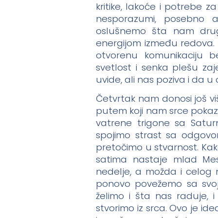
kritike, lakoće i potrebe 
nesporazumi, posebno ak
oslušnemo šta nam drug
energijom između redova. O
otvorenu komunikaciju 
svetlost i senka plešu z
uvide, ali nas poziva i da u o
Četvrtak nam donosi još vi
putem koji nam srce pokazu
vatrene trigone sa Satu
spojimo strast sa odgovorn
pretočimo u stvarnost. Kak
satima nastaje mlad Mes
nedelje, a možda i celog
ponovo povežemo sa svo
želimo i šta nas raduje,
stvorimo iz srca. Ovo je idea