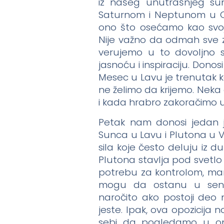
iz našeg unutrašnjeg su
Saturnom i Neptunom u O
ono što osećamo kao svoj
Nije važno da odmah sve 
verujemo u to dovoljno s
jasnoću i inspiraciju. Donos
Mesec u Lavu je trenutak k
ne želimo da krijemo. Nek
i kada hrabro zakoračimo u 
Petak nam donosi jedan je
Sunca u Lavu i Plutona u Vod
sila koje često deluju iz du
Plutona stavlja pod svetl
potrebu za kontrolom, mani
mogu da ostanu u senci
naročito ako postoji deo 
jeste. Ipak, ova opozicija 
sebi da pogledamo u ono