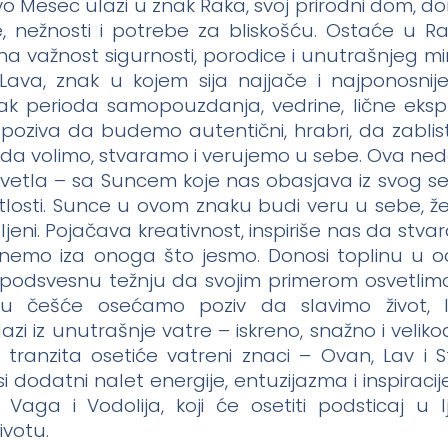
vo Mesec ulazi u znak Raka, svoj prirodni dom, d
, nežnosti i potrebe za bliskošću. Ostaće u R
na važnost sigurnosti, porodice i unutrašnjeg mi
 Lava, znak u kojem sija najjače i najponosnije
 perioda samopouzdanja, vedrine, lične ekspre
 poziva da budemo autentični, hrabri, da zablis
a volimo, stvaramo i verujemo u sebe. Ova nedel
vetla – sa Suncem koje nas obasjava iz svog sed
losti. Sunce u ovom znaku budi veru u sebe, že
ljeni. Pojačava kreativnost, inspiriše nas da stva
nemo iza onoga što jesmo. Donosi toplinu u o
 podsvesnu težnju da svojim primerom osvetlimo
u češće osećamo poziv da slavimo život, l
zi iz unutrašnje vatre – iskreno, snažno i velik
tranzita osetiće vatreni znaci – Ovan, Lav i St
dodatni nalet energije, entuzijazma i inspiracije
 Vaga i Vodolija, koji će osetiti podsticaj u l
ivotu.