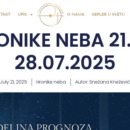
TAKT
UPIS
O NAMA
KEPLER U SVETU
NIKE NEBA 21
28.07.2025
July 21, 2025
Hronike neba
Autor:
Snežana Knežević