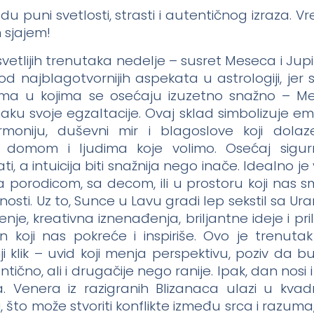
 puni svetlosti, strasti i autentičnog izraza. V
 sjajem!
vetlijih trenutaka nedelje – susret Meseca i Jup
d najblagotvornijih aspekata u astrologiji, jer
ima u kojima se osećaju izuzetno snažno – M
ku svoje egzaltacije. Ovaj sklad simbolizuje em
rmoniju, duševni mir i blagoslove koji dolaz
 domom i ljudima koje volimo. Osećaj sigurn
i, a intuicija biti snažnija nego inače. Idealno j
orodicom, sa decom, ili u prostoru koji nas smi
osti. Uz to, Sunce u Lavu gradi lep sekstil sa U
nje, kreativna iznenađenja, briljantne ideje i pri
in koji nas pokreće i inspiriše. Ovo je trenuta
i klik – uvid koji menja perspektivu, poziv da 
ntično, ali i drugačije nego ranije. Ipak, dan nosi 
 Venera iz razigranih Blizanaca ulazi u kvad
 što može stvoriti konflikte između srca i razuma, 