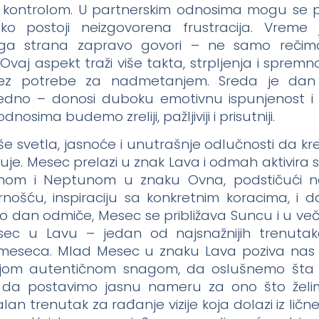
za kontrolom. U partnerskim odnosima mogu se po
o postoji neizgovorena frustracija. Vreme
a strana zapravo govori – ne samo rečim
vaj aspekt traži više takta, strpljenja i spremn
bez potrebe za nadmetanjem. Sreda je da
ajedno – donosi duboku emotivnu ispunjenost i
dnosima budemo zreliji, pažljiviji i prisutniji.
še svetla, jasnoće i unutrašnje odlučnosti da k
je. Mesec prelazi u znak Lava i odmah aktivira 
rnom i Neptunom u znaku Ovna, podstičući 
ošću, inspiraciju sa konkretnim koracima, i da 
o dan odmiče, Mesec se približava Suncu i u več
ec u Lavu – jedan od najsnažnijih trenuta
 meseca. Mlad Mesec u znaku Lava poziva nas
jom autentičnom snagom, da oslušnemo šta 
 i da postavimo jasnu nameru za ono što žel
lan trenutak za rađanje vizije koja dolazi iz lične 