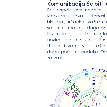
Komunikacija će biti l
Prvi aspekt ove nedelje 
Merkura u Lavu – donosi r
iskrenim, srčanim i važnim 
sa osobama koje dugo nismo
Blizancima, dodatno nagla
novim poznanstvima. Pose
(Blizanci, Vaga, Vodolija)
duhu početka nedelje. Otv
za vas!