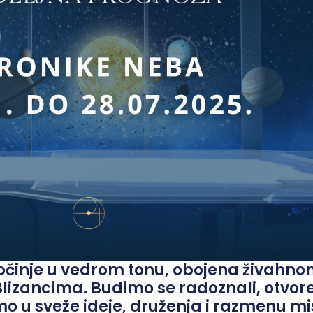
činje u vedrom tonu, obojena živahn
izancima. Budimo se radoznali, otvore
 u sveže ideje, druženja i razmenu mis