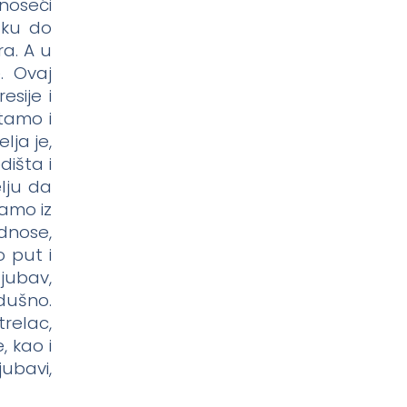
onoseći
aku do
ra. A u
. Ovaj
sije i
tamo i
ja je,
išta i
lju da
ramo iz
dnose,
 put i
jubav,
odušno.
relac,
, kao i
jubavi,