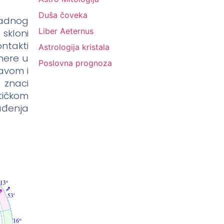
Duša čoveka
radnog
Liber Aeternus
skloni
ontakti
Astrologija kristala
enere u
Poslovna prognoza
avom i
 znaci
stičkom
ađenja