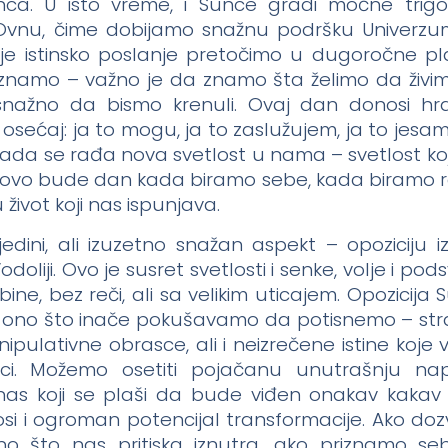
nca. U isto vreme, i Sunce gradi moćne trig
vnu, čime dobijamo snažnu podršku Univerz
e istinsko poslanje pretočimo u dugoročne pl
znamo – važno je da znamo šta želimo da živim
nažno da bismo krenuli. Ovaj dan donosi hra
i osećaj: ja to mogu, ja to zaslužujem, ja to jesa
ada se rađa nova svetlost u nama – svetlost koj
a ovo bude dan kada biramo sebe, kada biramo r
život koji nas ispunjava.
dini, ali izuzetno snažan aspekt – opoziciju 
oliji. Ovo je susret svetlosti i senke, volje i pod
bine, bez reči, ali sa velikim uticajem. Opozicija 
o ono što inače pokušavamo da potisnemo – str
pulativne obrasce, ali i neizrečene istine koje 
. Možemo osetiti pojačanu unutrašnju nap
nas koji se plaši da bude viđen onakav kakav 
nosi i ogroman potencijal transformacije. Ako do
 što nas pritiska iznutra, ako priznamo se