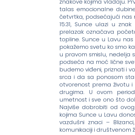
znakove kojima vladaju. Pr
talas emocionalne dubine
četvrtka, podsećajući nas 
15:31, Sunce ulazi u znak
prelazak označava početak
topline. Sunce u Lavu nas
pokažemo svetu ko smo kad
u pravom smislu, nedelja s
podseća na moć lične svet
budemo viđeni, priznati i vo
srca i da sa ponosom sta
otvorenost prema životu i
drugima. U ovom period
umetnost i sve ono što dola
Najviše dobrobiti od ovog 
kojima Sunce u Lavu donosi 
vazdušni znaci – Blizanci,
komunikaciji i društvenom ž