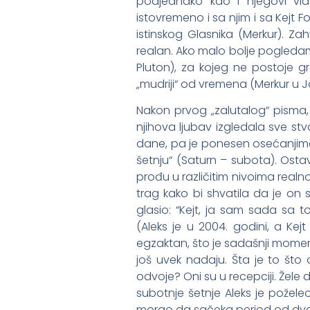
podjednako kao i njegovi vla
istovremeno i sa njim i sa Kejt F
istinskog Glasnika (Merkur). Za
realan. Ako malo bolje pogledam
Pluton), za kojeg ne postoje gran
„mudriji“ od vremena (Merkur u J
Nakon prvog „zalutalog“ pisma, u
njihova ljubav izgledala sve stva
dane, pa je ponesen osećanjima
šetnju“ (Saturn – subota). Ost
prođu u različitim nivoima realnos
trag kako bi shvatila da je on s
glasio: “Kejt, ja sam sada sa 
(Aleks je u 2004. godini, a Kejt
egzaktan, što je sadašnji momenat
još uvek nadaju. Šta je to što
odvoje? Oni su u recepciji. Žel
subotnje šetnje Aleks je požele
morao da sačeka period od dve 