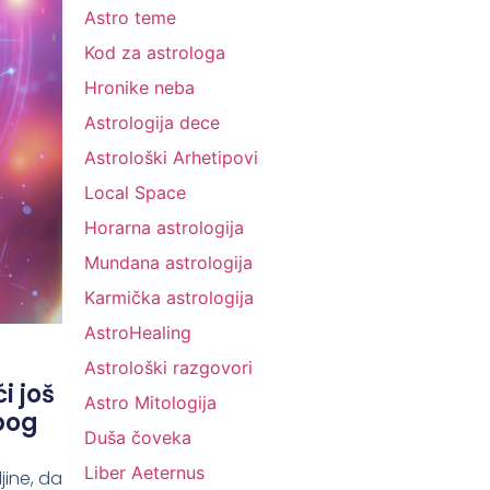
Astro teme
Kod za astrologa
Hronike neba
Astrologija dece
Astrološki Arhetipovi
Local Space
Horarna astrologija
Mundana astrologija
Karmička astrologija
AstroHealing
Astrološki razgovori
i još
Astro Mitologija
zbog
Duša čoveka
Liber Aeternus
jine, da