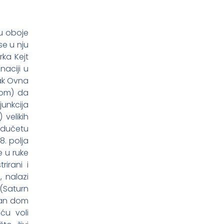
nu oboje
se u nju
ka Kejt
naciji u
nak Ovna
nom) da
junkcija
 velikih
andučetu
8. polja
e u ruke
rirani i
, nalazi
 (Saturn
odan dom
ću voli