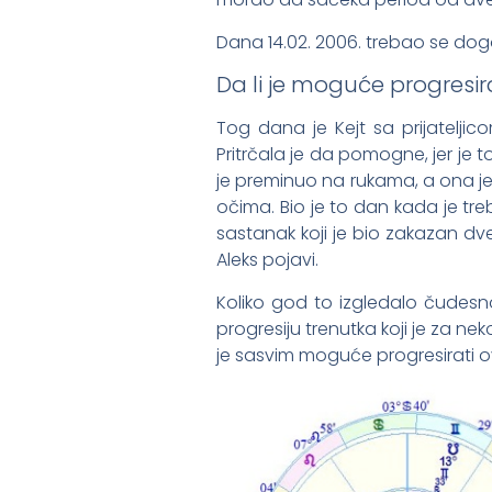
Dana 14.02. 2006. trebao se dogod
Da li je moguće progresir
Tog dana je Kejt sa prijatelji
Pritrčala je da pomogne, jer je t
je preminuo na rukama, a ona je
očima. Bio je to dan kada je treb
sastanak koji je bio zakazan dve
Aleks pojavi.
Koliko god to izgledalo čudesno
progresiju trenutka koji je za 
je sasvim moguće progresirati 