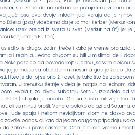
snici (Merkur u 4. polju). Pas je neobičan po tome š
orester, što znači da na neki način putuje kroz vreme i pre
hvaljujući psu ovo dvoje mladih ljudi veruju da je njihov
o Džeka (psa) videćemo da je to mali Kerber (Merkur kon
ice; Džek prelazi iz sveta u svet (Merkur na 8°) jer je „st
arcu konjunkcija Pluton).
sledilo je drugo, zatim treće i kako je vreme prolazilo, t
rnija i realnija. Jedno drugom su bili u mislima, delili dobr
 Aleks poželeo da povede Kejt u jednu „sasvim običnu s
avio joj je mapu sa obeleženim mestima gde je želeo da 
ti. Hteo je da joj se približi i oseti je tako što će za sobom 
tvaran. U trenutku šetnje videla je natpis na jednom zidu
tobom. Hvala ti za divnu subotnju šetnju”. Izbledela od
 u 2006.) stajala je poruka. Oni su zaista bili zajedno. T
, ali su minuti prošli. Venera polako odlazi od Saturna, al
 ove ljude spaja i nekom nevidljivom silom ne dozvoljav
e da završe odnos, ali kao da jedan drugom pripadaju. Nak
o da zakažu i pravi sastanak. Ona je birala vreme i mest
godine kako bi došlo do susreta.