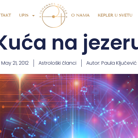
TAKT
UPIS
O NAMA
KEPLER U SVETU
Kuća na jezer
May 21, 2012
Astrološki članci
Autor:
Paula Ključević