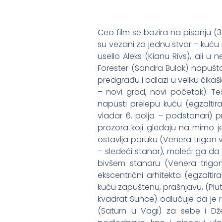
Ceo film se bazira na pisanju (
su vezani za jednu stvar – kuću n
uselio Aleks (Kianu Rivs), ali
Forester (Sandra Bulok) napušt
predgrađu i odlazi u veliku čik
– novi grad, novi početak). T
napusti prelepu kuću (egzaltiran
vladar 6. polja – podstanari) pr
prozora koji gledaju na mirno j
ostavlja poruku (Venera trigon v
– sledeći stanar), moleći ga da
bivšem stanaru (Venera trigon S
ekscentrični arhitekta (egzaltira
kuću zapuštenu, prašnjavu, (Plu
kvadrat Sunce) odlučuje da je r
(Saturn u Vagi) za sebe i Dže