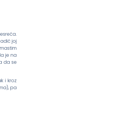
esreća.
adić joj
demastim
la je na
la da se
k i kroz
lma), pa