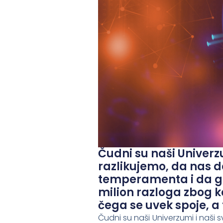
Čudni su naši Univerz
razlikujemo, da nas de
temperamenta i da go
milion razloga zbog ko
čega se uvek spoje, a t
Čudni su naši Univerzumi i naši 