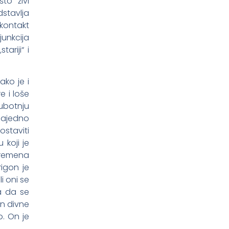
to živi
dstavlja
 kontakt
junkcija
ariji“ i
ako je i
e i loše
ubotnju
zajedno
ostaviti
 koji je
 vremena
rigon je
i oni se
a da se
on divne
o. On je