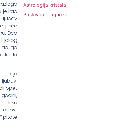
razloga
Astrologija kristala
a je kao
Poslovna prognoza
 ljubav
e priče
tnu. Deo
i jakog
a da ga
at kada
. To je
 ljubav.
ali opet
 godini,
očeli su
rošlost
” pitate