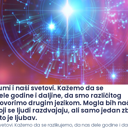
umi i naši svetovi. Kažemo da se
le godine i daljine, da smo različitog
vorimo drugim jezikom. Mogla bih nać
ji se ljudi razdvajaju, ali samo jedan 
o je ljubav.
svetovi. Kažemo da se razlikujemo, da nas dele godine i dal