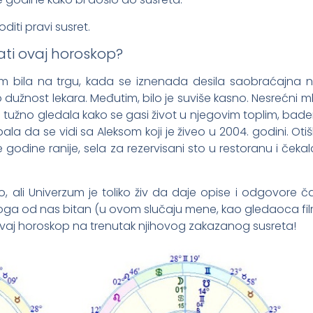
iti pravi susret.
ati ovaj horoskop?
com bila na trgu, kada se iznenada desila saobraćajna n
o dužnost lekara. Međutim, bilo je suviše kasno. Nesrećni ml
 tužno gledala kako se gasi život u njegovim toplim, ba
ala da se vidi sa Aleksom koji je živeo u 2004. godini. Otiš
 godine ranije, sela za rezervisani sto u restoranu i čeka
, ali Univerzum je toliko živ da daje opise i odgovore ča
nekoga od nas bitan (u ovom slučaju mene, kao gledaoca fi
ovaj horoskop na trenutak njihovog zakazanog susreta!