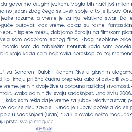
da govorimo drugim jezikom. Mogla bih naći još milion 
li samo jedan zbog čega se uvek spoje, a to je ljubav. On
jezike razume, a vreme je za nju relativna stvar. Da je
uće putovati kroz vreme, dokaz su razne, fantastičn
 Neptun isplete mrežu, dobijamo čaroliju na filmskom pla
živela sam odabirom jednog filma. Zbog neobične priče 
ne, morala sam da zabeležim trenutak kada sam počel
 bilo kraja kada sam napravila horoskop za taj momen
ru” sa Sandrom Bulok i Kianom Rivs u glavnim ulogama
 koji imaju prilično čudnu prepreku kako bi ostvarili svoju
 vreme, jer njih dvoje žive u potpuno različitoj stvarnosti, 
kt. Svako od njih živi svoju sadašnjost. Ona živi u 2006.
 i, kako sam rekla da je vreme za ljubav relativna stvar, p
e dok se nisu zavoleli. Onda je Ljubav poželela da se p
poje u sadašnjosti (Uran). “Da li je ovako nešto moguće?
u prste, sve je moguće.