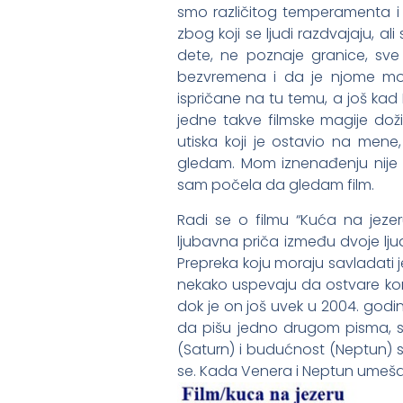
smo različitog temperamenta i 
zbog koji se ljudi razdvajaju, a
dete, ne poznaje granice, sve 
bezvremena i da je njome mog
ispričane na tu temu, a još kad
jedne takve filmske magije do
utiska koji je ostavio na me
gledam. Mom iznenađenju nije
sam počela da gledam film.
Radi se o filmu “Kuća na jeze
ljubavna priča između dvoje ljudi
Prepreka koju moraju savladati je
nekako uspevaju da ostvare konta
dok je on još uvek u 2004. godini
da pišu jedno drugom pisma, sv
(Saturn) i budućnost (Neptun) s
se. Kada Venera i Neptun umešaj