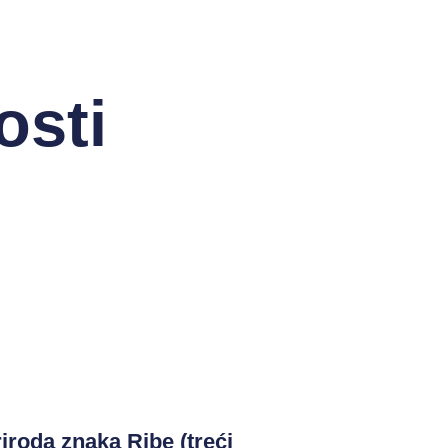
osti
iroda znaka Ribe (treći