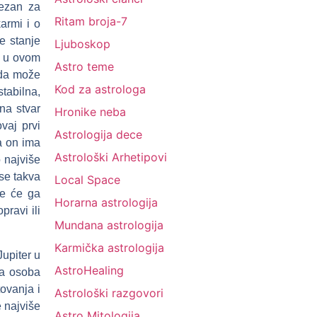
ezan za
Ritam broja-7
armi i o
e stanje
Ljuboskop
u u ovom
Astro teme
e da može
Kod za astrologa
tabilna,
na stvar
Hronike neba
vaj prvi
Astrologija dece
a on ima
Astrološki Arhetipovi
 najviše
 se takva
Local Space
je će ga
Horarna astrologija
ravi ili
Mundana astrologija
Karmička astrologija
Jupiter u
AstroHealing
da osoba
ovanja i
Astrološki razgovori
 najviše
Astro Mitologija