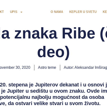
KT
UPIS
O NAMA
KEPLER U SVETU
KE
a znaka Ribe (
deo)
ovember 30, 2020
Astro teme
Autor:
Aleksandar Imširag
20. stepena je Jupiterov dekanat i u osnovi 
er je Jupiter u sedištu u ovom znaku. Ovde 
z potencijalnu najbolju mogućnost da osoba
e, da ostvari velike stvari u svom životu.