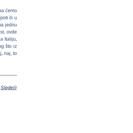
 pa ćemo
oti ili u
ma jednu
ost, ovde
Italiju,
g što iz
, naj, to
Sledeći