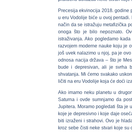
Precesija ekvinocija 2018. godine
u eru Vodolije biće u ovoj pentadi
način da se istražuju metafizička p
onoga što je bilo nepoznato. O
istraživanja. Ako pogledamo kada j
razvojem moderne nauke koju je ov
još uvek nalazimo u njoj, pa je ov
odnosa nacija država – što je Me
bude i depresivan, ali je svrha
shvatanja. Mi ćemo svakako uskoro 
ličiti na eru Vodolije koja će doći iz
Ako imamo neku planetu u drugom
Saturna i ovde sumnjamo da posto
Jupitera. Moramo pogledati šta je u
koje je depresivno i koje daje oseć
biti izraženi i strahovi. Ovo je hl
kroz sebe čisti neke stvari koje su