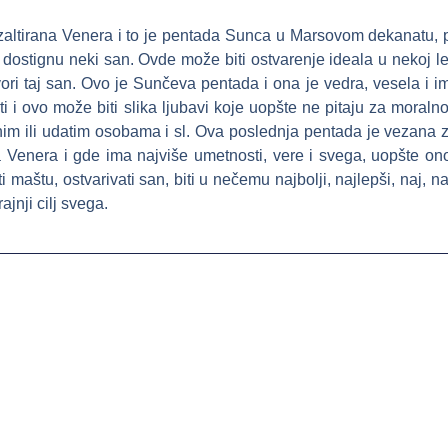
gzaltirana Venera i to je pentada Sunca u Marsovom dekanatu,
 dostignu neki san. Ovde može biti ostvarenje ideala u nekoj lep
vori taj san. Ovo je Sunčeva pentada i ona je vedra, vesela i i
ti i ovo može biti slika ljubavi koje uopšte ne pitaju za moraln
im ili udatim osobama i sl. Ova poslednja pentada je vezana za 
a Venera i gde ima najviše umetnosti, vere i svega, uopšte ono
maštu, ostvarivati san, biti u nečemu najbolji, najlepši, naj, naj
ajnji cilj svega.