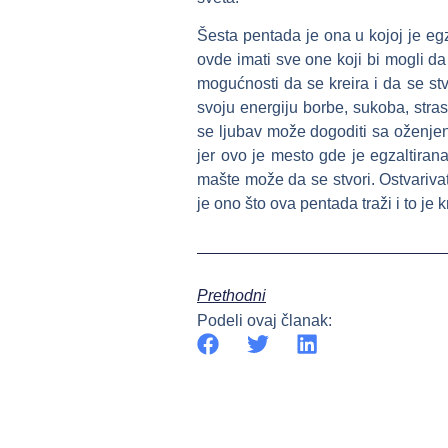
Šesta pentada je ona u kojoj je e
ovde imati sve one koji bi mogli da
mogućnosti da se kreira i da se st
svoju energiju borbe, sukoba, stras
se ljubav može dogoditi sa oženjen
jer ovo je mesto gde je egzaltiran
mašte može da se stvori. Ostvarivati 
je ono što ova pentada traži i to je kr
Prethodni
Podeli ovaj članak: