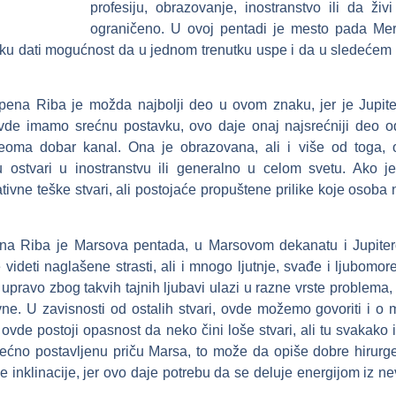
profesiju, obrazovanje, inostranstvo ili da živi
ograničeno. U ovoj pentadi je mesto pada Me
ku dati mogućnost da u jednom trenutku uspe i da u sledećem 
pena Riba je možda najbolji deo u ovom znaku, jer je Jupite
vde imamo srećnu postavku, ovo daje onaj najsrećniji deo o
veoma dobar kanal. Ona je obrazovana, ali i više od toga,
 ostvari u inostranstvu ili generalno u celom svetu. Ako je
tivne teške stvari, ali postojaće propuštene prilike koje osoba
na Riba je Marsova pentada, u Marsovom dekanatu i Jupiter
eti naglašene strasti, ali i mnogo ljutnje, svađe i ljubomore
upravo zbog takvih tajnih ljubavi ulazi u razne vrste problema,
vne. U zavisnosti od ostalih stvari, ovde možemo govoriti i o
, ovde postoji opasnost da neko čini loše stvari, ali tu svakako
ećno postavljenu priču Marsa, to može da opiše dobre hirurg
 inklinacije, jer ovo daje potrebu da se deluje energijom iz ne