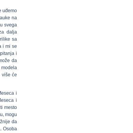
ne uđemo
nauke na
ju svega
za dalja
ilike sa
 i mi se
itanja i
 može da
g modela
 više će
Meseca i
Meseca i
iti mesto
tu, mogu
žnije da
ka. Osoba