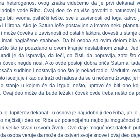
a heterogenost ovog znaka videćemo da je prvi dekanat v
adnije vode Riba. Ovaj deo će najviše govoriti o natusovoj k
u biti veoma psihički teške, sve u zavisnosti od toga kakvo j
a i Hirona. Ako je Saturn loše postavljen a imamo neku planet
e i može čoveka u zavisnosti od ostalih faktora dovesti u stanj
 imati naglašene strahove. Da bi osoba sa ovim delom bila s
 nešto što je pouzdano u ovom krajnje nestabilnom znaku. Jedi
di je da ispravlja, da leči, da čisti, da popravlja, zato što o
u čovek negde nosi. Ako ovde postoji dobra priča Saturna, tad
sača sudbine i nastavlja ono što je nekad radio. Međutim, ovo
što isceljuje i kao da traži od natusa da se u nečemu žrtvuje, jer
no stanje u kojem će da izgubi nešto, upravo će biti ono ko
si. Ovaj deo može da bude težak i čovek ovde treba nešto da pop
je Jupiterov dekanat i u osnovi je najudobniji deo Riba, jer je 
 najčistiji deo od Riba uz potencijalnu najbolju mogućnost 
ari velike stvari u svom životu. Ovo daje mogućnost dalekih put
 da osoba veruje da može da ostvari svoje snove i ovaj deo daje