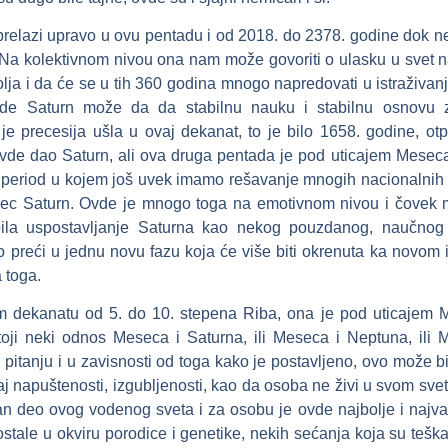
 prelazi upravo u ovu pentadu i od 2018. do 2378. godine dok 
. Na kolektivnom nivou ona nam može govoriti o ulasku u svet 
olja i da će se u tih 360 godina mnogo napredovati u istraživan
vde Saturn može da da stabilnu nauku i stabilnu osnovu 
e precesija ušla u ovaj dekanat, to je bilo 1658. godine, otpr
de dao Saturn, ali ova druga pentada je pod uticajem Meseca
o period u kojem još uvek imamo rešavanje mnogih nacionalnih p
sec Saturn. Ovde je mnogo toga na emotivnom nivou i čovek
 bila uspostavljanje Saturna kao nekog pouzdanog, naučno
preći u jednu novu fazu koja će više biti okrenuta ka novom i
a toga.
 dekanatu od 5. do 10. stepena Riba, ona je pod uticajem 
ji neki odnos Meseca i Saturna, ili Meseca i Neptuna, ili 
 pitanju i u zavisnosti od toga kako je postavljeno, ovo može b
aj napuštenosti, izgubljenosti, kao da osoba ne živi u svom sve
adan deo ovog vodenog sveta i za osobu je ovde najbolje i najva
 ostale u okviru porodice i genetike, nekih sećanja koja su teš