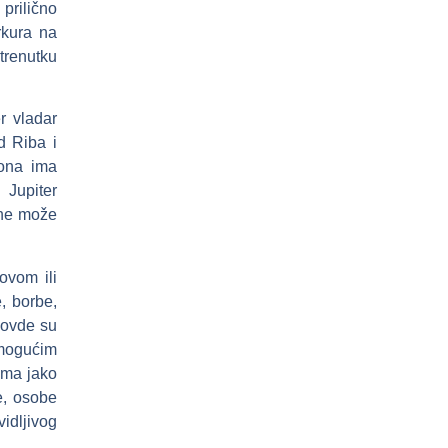
 prilično
rkura na
trenutku
r vladar
d Riba i
 ona ima
 Jupiter
 ne može
ovom ili
, borbe,
 ovde su
 mogućim
 ima jako
e, osobe
vidljivog