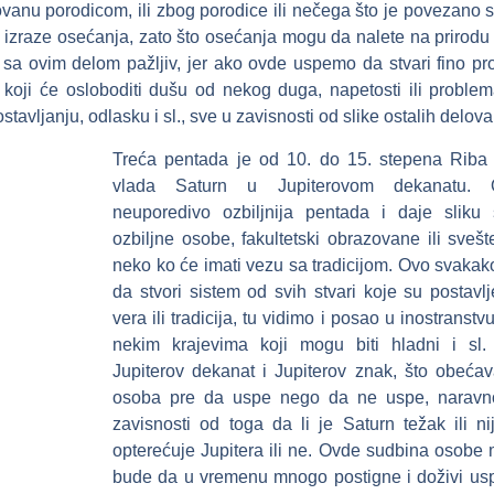
vanu porodicom, ili zbog porodice ili nečega što je povezano s
 izraze osećanja, zato što osećanja mogu da nalete na prirodu
ti sa ovim delom pažljiv, jer ako ovde uspemo da stvari fino pr
 koji će osloboditi dušu od nekog duga, napetosti ili proble
avljanju, odlasku i sl., sve u zavisnosti od slike ostalih delova
Treća pentada je od 10. do 15. stepena Riba
vlada Saturn u Jupiterovom dekanatu.
neuporedivo ozbiljnija pentada i daje sliku s
ozbiljne osobe, fakultetski obrazovane ili svešte
neko ko će imati vezu sa tradicijom. Ovo svakako
da stvori sistem od svih stvari koje su postavl
vera ili tradicija, tu vidimo i posao u inostranstvu
nekim krajevima koji mogu biti hladni i sl
Jupiterov dekanat i Jupiterov znak, što obeća
osoba pre da uspe nego da ne uspe, naravn
zavisnosti od toga da li je Saturn težak ili nij
opterećuje Jupitera ili ne. Ovde sudbina osobe
bude da u vremenu mnogo postigne i doživi us