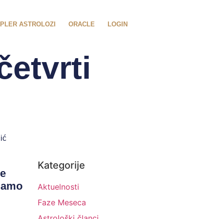
PLER ASTROLOZI
ORACLE
LOGIN
četvrti
ić
Kategorije
je
imamo
Aktuelnosti
Faze Meseca
Astrološki članci