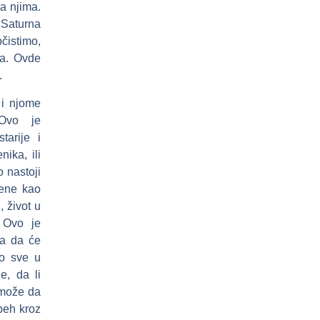
a njima.
 Saturna
očistimo,
ma. Ovde
.
 i njome
 Ovo je
tarije i
nika, ili
 nastoji
jene kao
, život u
. Ovo je
va da će
o sve u
e, da li
 može da
peh kroz