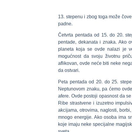
13. stepenu i zbog toga može čove
padne.
Četvrta pentada od 15. do 20. ste
pentade, dekanata i znaka. Ako o
planeta koja se ovde nalazi je 
mogućnost da svoju životnu priču
aflikovan, ovde neće biti neke nega
da ostvari.
Peta pentada od 20. do 25. stepe
Neptunovom znaku, pa ćemo ovde vid
afere. Ovde postoji opasnost da se 
Ribe strastvene i izuzetno impulsi
akcijama, otrovima, naglosti, borbi
mnogo energije. Ako osoba ima sr
koje imaju neke specijalne magijske
sveta.