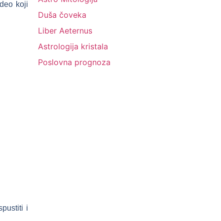
deo koji
Duša čoveka
Liber Aeternus
Astrologija kristala
Poslovna prognoza
pustiti i