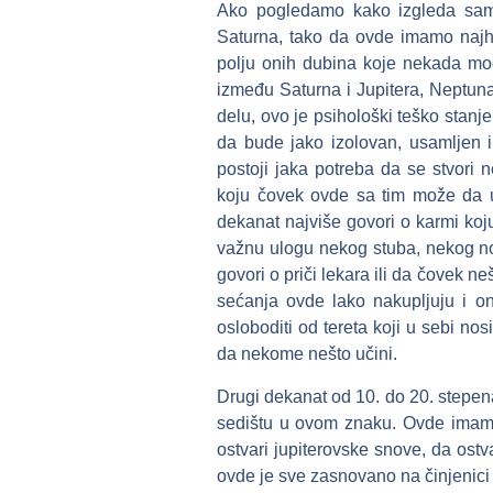
Ako pogledamo kako izgleda sam
Saturna, tako da ovde imamo najhl
polju onih dubina koje nekada mog
između Saturna i Jupitera, Neptun
delu, ovo je psihološki teško stanj
da bude jako izolovan, usamljen i
postoji jaka potreba da se stvori
koju čovek ovde sa tim može da ura
dekanat najviše govori o karmi koj
važnu ulogu nekog stuba, nekog no
govori o priči lekara ili da čovek ne
sećanja ovde lako nakupljuju i o
osloboditi od tereta koji u sebi no
da nekome nešto učini.
Drugi dekanat od 10. do 20. stepena 
sedištu u ovom znaku. Ovde imamo
ostvari jupiterovske snove, da ostv
ovde je sve zasnovano na činjenici