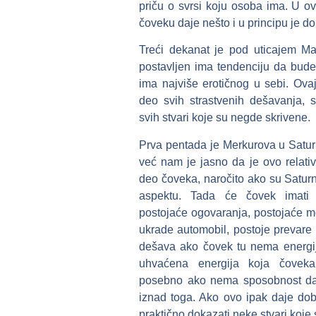
priču o svrsi koju osoba ima. U ov
čoveku daje nešto i u principu je do
Treći dekanat je pod uticajem Ma
postavljen ima tendenciju da bude
ima najviše erotičnog u sebi. Ova
deo svih strastvenih dešavanja, sv
svih stvari koje su negde skrivene.
Prva pentada je Merkurova u Satu
već nam je jasno da je ovo relativ
deo čoveka, naročito ako su Satur
aspektu. Tada će čovek imati d
postojaće ogovaranja, postojaće 
ukrade automobil, postoje prevare 
dešava ako čovek tu nema energiju
uhvaćena energija koja čovek
posebno ako nema sposobnost da
iznad toga. Ako ovo ipak daje dobru
praktično dokazati neke stvari koje s