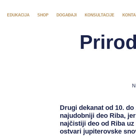
EDUKACIJA
SHOP
DOGAĐAJI
KONSULTACIJE
KONTA
Prirod
N
Drugi dekanat od 10. do 
najudobniji deo Riba, j
najčistiji deo od Riba u
ostvari jupiterovske snov