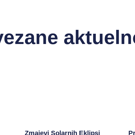
ezane aktueln
Zmajevi Solarnih Eklipsi
Pr