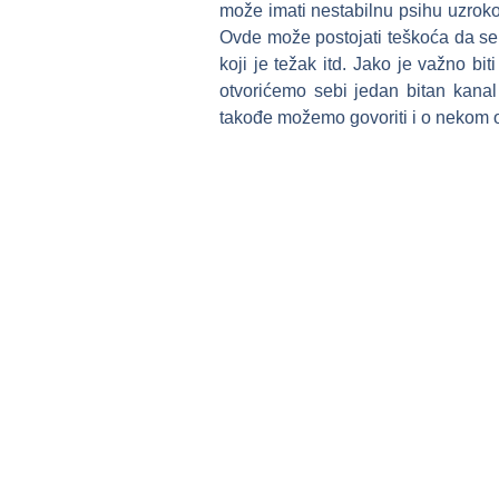
može imati nestabilnu psihu uzroko
Ovde može postojati teškoća da se
koji je težak itd. Jako je važno bi
otvorićemo sebi jedan bitan kanal
takođe možemo govoriti i o nekom ost