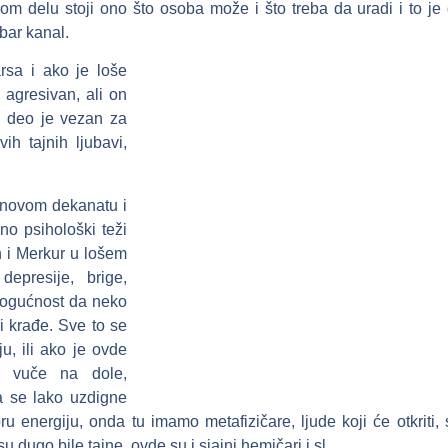
om delu stoji ono što osoba može i što treba da uradi i to je 
bar kanal.
rsa i ako je loše
 agresivan, ali on
j deo je vezan za
ih tajnih ljubavi,
rnovom dekanatu i
no psihološki teži
n i Merkur u lošem
epresije, brige,
mogućnost da neko
i krađe. Sve to se
, ili ako je ovde
a vuče na dole,
 se lako uzdigne
 energiju, onda tu imamo metafizičare, ljude koji će otkriti, s
u dugo bile tajne, ovde su i sjajni hemičari i sl.