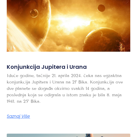
Konjunkcija Jupitera i Urana
Iduće godine, tačnije 21. aprila 2024. čeka nas egzaktna
konjunkcija Jupitera i Urana na 21˚ Bika. Konjunkcija ove
dve planete se događa okvirno svakih 14 godina, a
poslednja koja se odigrala u istom znaku je bila 8. maja
1941. na 25˚ Bika.
Saznaj Više