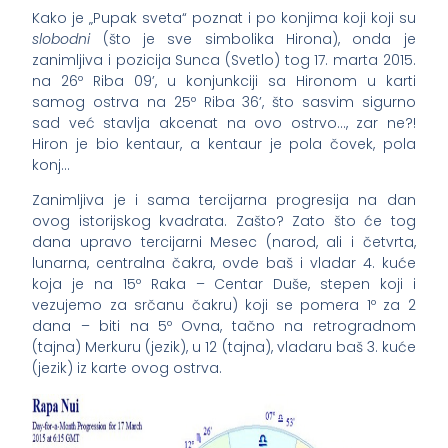
Kako je „Pupak sveta“ poznat i po konjima koji koji su
slobodni
(što je sve simbolika Hirona), onda je
zanimljiva i pozicija Sunca (Svetlo) tog 17. marta 2015.
na 26º Riba 09’, u konjunkciji sa Hironom u karti
samog ostrva na 25º Riba 36’, što sasvim sigurno
sad već stavlja akcenat na ovo ostrvo…, zar ne?!
Hiron je bio kentaur, a kentaur je pola čovek, pola
konj…
Zanimljiva je i sama tercijarna progresija na dan
ovog istorijskog kvadrata. Zašto? Zato što će tog
dana upravo tercijarni Mesec (narod, ali i četvrta,
lunarna, centralna čakra, ovde baš i vladar 4. kuće
koja je na 15º Raka – Centar Duše, stepen koji i
vezujemo za srčanu čakru) koji se pomera 1º za 2
dana – biti na 5º Ovna, tačno na retrogradnom
(tajna) Merkuru (jezik), u 12 (tajna), vladaru baš 3. kuće
(jezik) iz karte ovog ostrva.