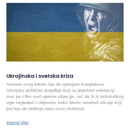
Ukrajinska i svetska kriza
Namera ovog teksta nije da opisujem kompleksne
istorijsko političke događaje koji su doprineli eskalaciji
ove, po čitav svet opasne situacije, već da ih iz astrološkog
ugla sagledam i objasnim, kako bismo razumeli uticaje koji
počinju da oblikuju našu novu stvarnost.
Saznaj Više