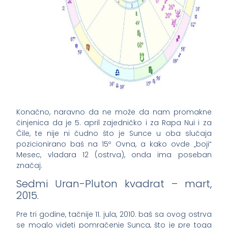
Konačno, naravno da ne može da nam promakne
činjenica da je 5. april zajedničko i za Rapa Nui i za
Čile, te nije ni čudno što je Sunce u oba slučaja
pozicionirano baš na 15º Ovna, a kako ovde „boji“
Mesec, vladara 12 (ostrva), onda ima poseban
značaj.
Sedmi Uran-Pluton kvadrat – mart,
2015.
Pre tri godine, tačnije 11. jula, 2010. baš sa ovog ostrva
se moglo videti pomračenje Sunca, što je pre toga