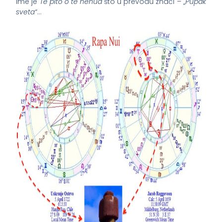
ime je
Te pito o te henua
što u prevodu znači – „
Pupak
sveta“
…