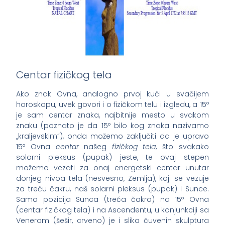
Centar fizičkog tela
Ako znak Ovna, analogno prvoj kući u svačijem
horoskopu, uvek govori i o fizičkom telu i izgledu, a 15º
je sam centar znaka, najbitnije mesto u svakom
znaku (poznato je da 15º bilo kog znaka nazivamo
„kraljevskim“), onda možemo zaključiti da je upravo
15º Ovna
centar
našeg
fizičkog tela
, što svakako
solarni pleksus (pupak) jeste, te ovaj stepen
možemo vezati za onaj energetski centar unutar
donjeg nivoa tela (nesvesno, Zemlja), koji se vezuje
za treću čakru, naš solarni pleksus (pupak) i Sunce.
Sama pozicija Sunca (treća čakra) na 15º Ovna
(centar fizičkog tela) i na Ascendentu, u konjunkciji sa
Venerom (šešir, crveno) je i slika čuvenih skulptura