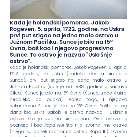
Kada je holandski pomorac, Jakob
Rogeven, 5. aprila, 1722. godine, na Uskrs
prvi put stigao na jedno malo ostrvo u
Južnom Pacifiku, Sunce je bilo na 15º
Ovna, baš kao i njegovo progresivno
Sunce. To ostrvo je nazvao "Uskršnje
ostrvo".
Kada je holandski pomorac,
Jakob Rogeven
, 5. aprila,
1722. godine, na Uskrs (nedelja, dan u simoblici
Sunca), prvi put stigao na jedno malo ostrvo u
Južnom Pacifiku (koje je od 1888. godine u sastavu
Čilea), Sunce je bilo na 15º Ovna (Sunce, treća čakra,
nedaleko od pupka). Pored toga, i njegovo
sekundarno Sunce je bilo na 15º Ovna. Pošto je tog
dana bio Uskrs, Jakob je ostrvo nazvao – Uskršnje
ostrvo, što je veoma simbolično. Ovo ostrvo je
poznato i kao
Rapa Nui
što nije izvorno ime ostrva
(njega su doneli radnici sa ostrva Rapa Iti). Izvorno