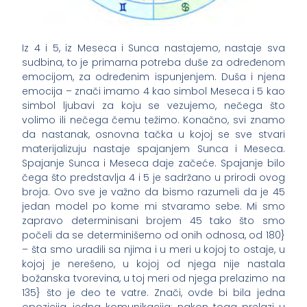
Iz 4 i 5, iz Meseca i Sunca nastajemo, nastaje sva
sudbina, to je primarna potreba duše za određenom
emocijom, za određenim ispunjenjem. Duša i njena
emocija – znači imamo 4 kao simbol Meseca i 5 kao
simbol ljubavi za koju se vezujemo, nečega što
volimo ili nečega čemu težimo. Konačno, svi znamo
da nastanak, osnovna tačka u kojoj se sve stvari
materijalizuju nastaje spajanjem Sunca i Meseca.
Spajanje Sunca i Meseca daje začeće. Spajanje bilo
čega što predstavlja 4 i 5 je sadržano u prirodi ovog
broja. Ovo sve je važno da bismo razumeli da je 45
jedan model po kome mi stvaramo sebe. Mi smo
zapravo determinisani brojem 45 tako što smo
počeli da se determinišemo od onih odnosa, od 180}
– šta smo uradili sa njima i u meri u kojoj to ostaje, u
kojoj je nerešeno, u kojoj od njega nije nastala
božanska tvorevina, u toj meri od njega prelazimo na
135} što je deo te vatre. Znači, ovde bi bila jedna