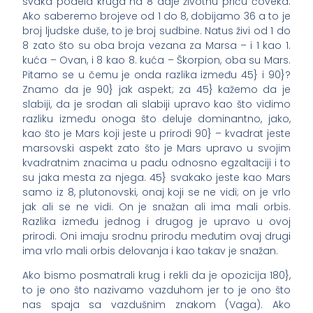
svaka podela kruga na 8 daje životnu priču čoveka.
Ako saberemo brojeve od 1 do 8, dobijamo 36 a to je
broj ljudske duše, to je broj sudbine. Natus živi od 1 do
8 zato što su oba broja vezana za Marsa – i 1 kao 1.
kuća – Ovan, i 8 kao 8. kuća – Škorpion, oba su Mars.
Pitamo se u čemu je onda razlika između 45} i 90}?
Znamo da je 90} jak aspekt; za 45} kažemo da je
slabiji, da je srodan ali slabiji upravo kao što vidimo
razliku između onoga što deluje dominantno, jako,
kao što je Mars koji jeste u prirodi 90} – kvadrat jeste
marsovski aspekt zato što je Mars upravo u svojim
kvadratnim znacima u padu odnosno egzaltaciji i to
su jaka mesta za njega. 45} svakako jeste kao Mars
samo iz 8, plutonovski, onaj koji se ne vidi; on je vrlo
jak ali se ne vidi. On je snažan ali ima mali orbis.
Razlika između jednog i drugog je upravo u ovoj
prirodi. Oni imaju srodnu prirodu međutim ovaj drugi
ima vrlo mali orbis delovanja i kao takav je snažan.
Ako bismo posmatrali krug i rekli da je opozicija 180},
to je ono što nazivamo vazduhom jer to je ono što
nas spaja sa vazdušnim znakom (Vaga). Ako