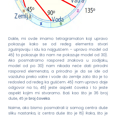
Dakle, mi ovde imamo tetragramaton koji upravo
pokazuje kako se od ređeg elementa stvari
zgušnjavaju i idu ka najgušćem – upravo model od
45} to pokazuje što nam ne pokazuje model od 30}.
Ako posmatramo raspored znakova u zodijaku,
model od po 30} nam nikada neće dati prirodni
raspored elemenata, a prirodno je da se ide od
vazduha preko vatre i vode do zemlje zato što je to
redosled od ređeg ka gušćem. 45} nam upravo daje
odgovor na to, 45} jeste aspekt čoveka i to jeste
aspekt kojim mi stvaramo. Baš kao što je 36 broj
duše, 45 je
broj čoveka
.
Naime, ako bismo posmatrali iz samog centra duše
sliku nastanka, iz centra duše što je 15} Raka, što je