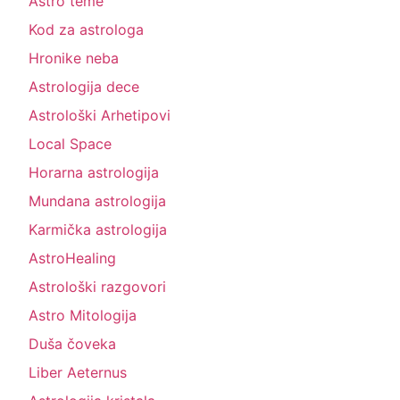
Astro teme
Kod za astrologa
Hronike neba
Astrologija dece
Astrološki Arhetipovi
Local Space
Horarna astrologija
Mundana astrologija
Karmička astrologija
AstroHealing
Astrološki razgovori
Astro Mitologija
Duša čoveka
Liber Aeternus