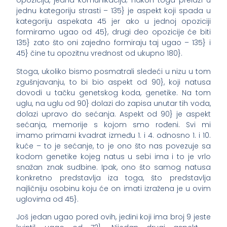
opozicija, jedna komunikacija; nakon toga prelazi u
jednu kategoriju strasti – 135} je aspekt koji spada u
kategoriju aspekata 45 jer ako u jednoj opoziciji
formiramo ugao od 45}, drugi deo opozicije će biti
135} zato što oni zajedno formiraju taj ugao – 135} i
45} čine tu opozitnu vrednost od ukupno 180}.
Stoga, ukoliko bismo posmatrali sledeći u nizu u tom
zgušnjavanju, to bi bio aspekt od 90}, koji natusa
dovodi u tačku genetskog koda, genetike. Na tom
uglu, na uglu od 90} dolazi do zapisa unutar tih voda,
dolazi upravo do sećanja. Aspekt od 90} je aspekt
sećanja, memorije s kojom smo rođeni. Svi mi
imamo primarni kvadrat između 1. i 4. odnosno 1. i 10.
kuće – to je sećanje, to je ono što nas povezuje sa
kodom genetike kojeg natus u sebi ima i to je vrlo
snažan znak sudbine. Ipak, ono što samog natusa
konkretno predstavlja iza toga, što predstavlja
najličniju osobinu koju će on imati izražena je u ovim
uglovima od 45}.
Još jedan ugao pored ovih, jedini koji ima broj 9 jeste