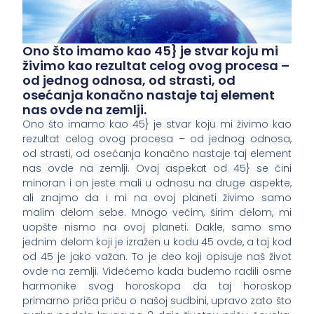
Ono što imamo kao 45} je stvar koju mi
živimo kao rezultat celog ovog procesa –
od jednog odnosa, od strasti, od
osećanja konačno nastaje taj element
nas ovde na zemlji.
Ono što imamo kao 45} je stvar koju mi živimo kao
rezultat celog ovog procesa – od jednog odnosa,
od strasti, od osećanja konačno nastaje taj element
nas ovde na zemlji. Ovaj aspekat od 45} se čini
minoran i on jeste mali u odnosu na druge aspekte,
ali znajmo da i mi na ovoj planeti živimo samo
malim delom sebe. Mnogo većim, širim delom, mi
uopšte nismo na ovoj planeti. Dakle, samo smo
jednim delom koji je izražen u kodu 45 ovde, a taj kod
od 45 je jako važan. To je deo koji opisuje naš život
ovde na zemlji. Videćemo kada budemo radili osme
harmonike svog horoskopa da taj horoskop
primarno priča priču o našoj sudbini, upravo zato što