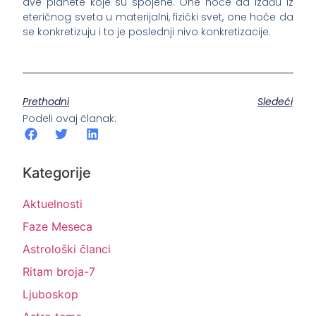
dve planete koje su spojene. One hoće da izađu iz
eteričnog sveta u materijalni, fizički svet, one hoće da
se konkretizuju i to je poslednji nivo konkretizacije.
Prethodni
Sledeći
Podeli ovaj članak:
Kategorije
Aktuelnosti
Faze Meseca
Astrološki članci
Ritam broja-7
Ljuboskop