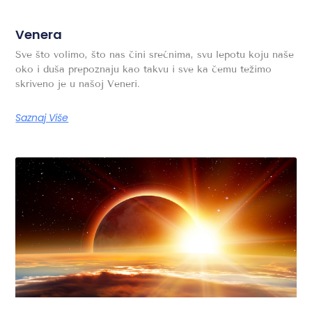
Venera
Sve što volimo, što nas čini srećnima, svu lepotu koju naše
oko i duša prepoznaju kao takvu i sve ka čemu težimo
skriveno je u našoj Veneri.
Saznaj Više