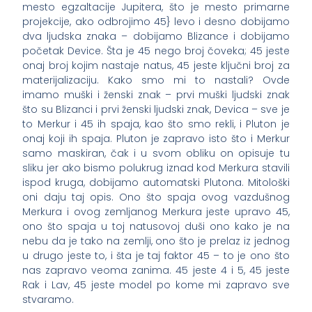
mesto egzaltacije Jupitera, što je mesto primarne
projekcije, ako odbrojimo 45} levo i desno dobijamo
dva ljudska znaka – dobijamo Blizance i dobijamo
početak Device. Šta je 45 nego broj čoveka; 45 jeste
onaj broj kojim nastaje natus, 45 jeste ključni broj za
materijalizaciju. Kako smo mi to nastali? Ovde
imamo muški i ženski znak – prvi muški ljudski znak
što su Blizanci i prvi ženski ljudski znak, Devica – sve je
to Merkur i 45 ih spaja, kao što smo rekli, i Pluton je
onaj koji ih spaja. Pluton je zapravo isto što i Merkur
samo maskiran, čak i u svom obliku on opisuje tu
sliku jer ako bismo polukrug iznad kod Merkura stavili
ispod kruga, dobijamo automatski Plutona. Mitološki
oni daju taj opis. Ono što spaja ovog vazdušnog
Merkura i ovog zemljanog Merkura jeste upravo 45,
ono što spaja u toj natusovoj duši ono kako je na
nebu da je tako na zemlji, ono što je prelaz iz jednog
u drugo jeste to, i šta je taj faktor 45 – to je ono što
nas zapravo veoma zanima. 45 jeste 4 i 5, 45 jeste
Rak i Lav, 45 jeste model po kome mi zapravo sve
stvaramo.