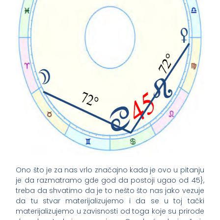
Ono što je za nas vrlo značajno kada je ovo u pitanju
je da razmatramo gde god da postoji ugao od 45},
treba da shvatimo da je to nešto što nas jako vezuje
da tu stvar materijalizujemo i da se u toj tački
materijalizujemo u zavisnosti od toga koje su prirode