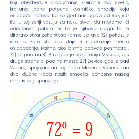
koji obezbeđuje propuštanje, kreiranje tog svetla,
kreiranje jedne potpuno kosmičke emocije koja
oslobađa natusa. Koliko god nas uglovi od 45}, 90}
itd. u toj seriji vezuju za neku stvar, da moramo ići
određenim putem jer to je njihova uloga, to je
direktno stvar zakonitosti karme, upravo 72} pokazuje
isto to zato što isto daje 9 i pokazuje mesto
oslobođenja. Naime, ako bismo odavde posmatrali,
72} bi pao na 3} Bika gde je egzaltacija Meseca, a s
druge strane bi pao na mesto 27} Device gde je pad
Venere, spajajući na taj način Mesec i Veneru kao
dva ključna koda naših emocija, odnosno našeg
emotivnog ispunjenja.