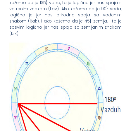
kažemo da je 135} vatra, to je logično jer nas spaja s
vatrenim znakom (Lav). Ako kažemo da je 90} voda,
logično je jer nas prirodno spaja sa vodenim
znakom (Rak), i ako kažemo da je 45} zemlja, i to je
sasvim logično jer nas spaja sa zemljanim znakom
(Bik).