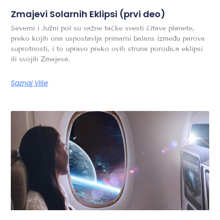
Zmajevi Solarnih Eklipsi (prvi deo)
Severni i Južni pol su važne tačke svesti čitave planete,
preko kojih ona uspostavlja primarni balans između parova
suprotnosti, i to upravo preko ovih struna porodica eklipsi
ili svojih Zmajeva.
Saznaj Više