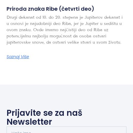
Priroda znaka Ribe (četvrti deo)
Drugi dekanat od 10. do 20. stepena je Jupiterov dekanat i
u osnovi je najudobniji deo Riba, jer je Jupiter u sedištu u
ovom znaku. Ovde imamo najčistiji deo od Riba uz
potencijalnu najbolju mogućnost da osoba ostvari
jupiterovske snove, da ostvari velike stvari u svom životu.
Saznaj Više
Prijavite se za naš
Newsletter