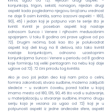
kvintil, ugao od 72}. Nijedan drugi aspekt –
konjunkcija, trigon, sekstil, nonagon, nijedan drugi
aspekt kada pogledamo njegovu brojčanu vrednost
ne daje 9 osim kvintila, samo izazovni aspekti – 180},
90}, 45} i jedan koji je potpuno van te serije što je
kvintil. Kvintil je poseban aspekt koji nastaje
odnosom Sunca i Venere i njihovim međusobnim
spajanjem. U toku 8 godina oni prave uglove od po
72}. Drugim rečima, baš kao što je polukvadrat
aspekt koji deli krug na 8 delova, isto tako kvintil
nastaje konjunkcijom, odnosno uzastopnim
konjunkcijama Sunca i Venere u periodu od 8 godina
koje formiraju taj veliki pentagram na nebu koji daje
uglove od 72}. 72 čini prirodu tog kvintila.
Ako je ovo još jedan deo koji nam priča o celini,
formira zakonitosti, stvara sudbine, možemo zaključiti
sledeće – u svakom čoveku, pored tačke u kojoj
imamo mesto od 180, 135, 90, 45 što vodi u sužavanje,
u materijalizaciju, u stvaranje sudbine, imamo drugu
seriju koja je vezana za ugao od 72} koji je u
potpunosti aspekt iz jedne anđeoske sfere, aspekt