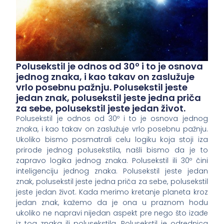
Polusekstil je odnos od 30º i to je osnova
jednog znaka, i kao takav on zaslužuje
vrlo posebnu pažnju. Polusekstil jeste
jedan znak, polusekstil jeste jedna priča
za sebe, polusekstil jeste jedan život.
Polusekstil je odnos od 30º i to je osnova jednog
znaka, i kao takav on zaslužuje vrlo posebnu pažnju.
Ukoliko bismo posmatrali celu logiku koja stoji iza
prirode jednog polusekstila, našli bismo da je to
zapravo logika jednog znaka. Polusekstil ili 30º čini
inteligenciju jednog znaka. Polusekstil jeste jedan
znak, polusekstil jeste jedna priča za sebe, polusekstil
jeste jedan život. Kada merimo kretanje planeta kroz
jedan znak, kažemo da je ona u praznom hodu
ukoliko ne napravi nijedan aspekt pre nego što izađe
iz tog znaka ili polusekstila. Polusekstil je odrednica