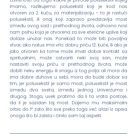
zavisnosti od toga kakve je prirode polusekstil kojeg
imamo, razlikujemo polusekstil koji je kod nas
otvoren za 2. kuću, za materijalizaciju – to je rastući
polusekstil, ili onaj koji zapravo predstavlja most
između ovog sad i prethodnog života, odnosno nosi
nam psihu koja je otvorena za sve eterične uplive koji
dolaze unutar nas. Ponekad to može biti povoljna
stvar, ako natus ima vrlo dobru priču 12. kuće, ili ako je
jako otvoren ka tome može imati dobar kontakt sa
spiritualnim, može ostvariti neki svoj san, može
nastaviti svoju priču iz prethodnog života, može
dobiti neku energiju ili snagu iz tog polja ali mora da
ima dobre duhove u sebi, mora da bude dobar sa
tim, jer polusekstil je samo most, polusekstil je most
između dva sveta, između jednog Univerzuma i
drugog. Stoga, uvek pratimo da li ta vrata postoje,
da li je sazidan taj most. Dajemo mu maksimalni
orbis do 1º zato što sve preko toga već izlazi iz opisa
onoga što bi zaista i činilo sam taj aspekt.