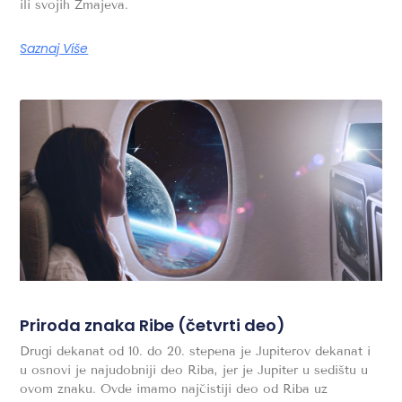
ili svojih Zmajeva.
Saznaj Više
Priroda znaka Ribe (četvrti deo)
Drugi dekanat od 10. do 20. stepena je Jupiterov dekanat i
u osnovi je najudobniji deo Riba, jer je Jupiter u sedištu u
ovom znaku. Ovde imamo najčistiji deo od Riba uz