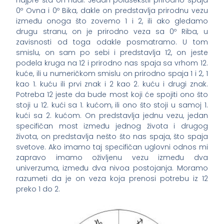
0º Ovna i 0º Bika, dakle on predstavlja prirodnu vezu
između onoga što zovemo 1 i 2, ili ako gledamo
drugu stranu, on je prirodno veza sa 0º Riba, u
zavisnosti od toga odakle posmatramo. U tom
smislu, on sam po sebi i predstavlja 12, on jeste
podela kruga na 12 i prirodno nas spaja sa vrhom 12.
kuće, ili u numeričkom smislu on prirodno spaja 1 i 2, 1
kao 1. kuću ili prvi znak i 2 kao 2. kuću i drugi znak.
Potreba 12 jeste da bude most koji će spojiti ono što
stoji u 12. kući sa 1. kućom, ili ono što stoji u samoj 1.
kući sa 2. kućom. On predstavlja jednu vezu, jedan
specifičan most između jednog života i drugog
života, on predstavlja nešto što nas spaja, što spaja
svetove. Ako imamo taj specifičan uglovni odnos mi
zapravo imamo oživljenu vezu između dva
univerzuma, između dva nivoa postojanja. Moramo
razumeti da je on veza koja prenosi potrebu iz 12
preko 1 do 2.