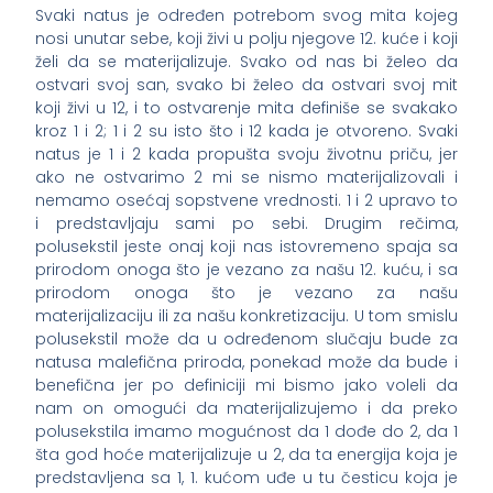
Svaki natus je određen potrebom svog mita kojeg
nosi unutar sebe, koji živi u polju njegove 12. kuće i koji
želi da se materijalizuje. Svako od nas bi želeo da
ostvari svoj san, svako bi želeo da ostvari svoj mit
koji živi u 12, i to ostvarenje mita definiše se svakako
kroz 1 i 2; 1 i 2 su isto što i 12 kada je otvoreno. Svaki
natus je 1 i 2 kada propušta svoju životnu priču, jer
ako ne ostvarimo 2 mi se nismo materijalizovali i
nemamo osećaj sopstvene vrednosti. 1 i 2 upravo to
i predstavljaju sami po sebi. Drugim rečima,
polusekstil jeste onaj koji nas istovremeno spaja sa
prirodom onoga što je vezano za našu 12. kuću, i sa
prirodom onoga što je vezano za našu
materijalizaciju ili za našu konkretizaciju. U tom smislu
polusekstil može da u određenom slučaju bude za
natusa malefična priroda, ponekad može da bude i
benefična jer po definiciji mi bismo jako voleli da
nam on omogući da materijalizujemo i da preko
polusekstila imamo mogućnost da 1 dođe do 2, da 1
šta god hoće materijalizuje u 2, da ta energija koja je
predstavljena sa 1, 1. kućom uđe u tu česticu koja je