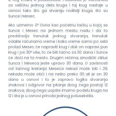
za veličinu jednog dela kruga i taj krug nastaje u
osnovi tako što ga stvaraju roditelji kruga, što su
Sunce i Mesec.
Ako uzmemo 0º Ovna kao početnu tačku, u kojoj se
Sunce i Mesec na jednom mestu nađu i da to
predstavlja trenutak jednog stvaranja, trenutak
odakle računamo vreme i kako vreme samo po sebi
prolazi Mesec će napraviti krug i dok on napravi pun
krug i još 30º više, to će biti tačno za 30 dana i Sunce
će doći na to mesto. Drugim rečima, sinodički ciklus
Sunca i Meseca jeste upravo 30 dana. U zavisnosti
od tačnog kretanja Meseca nekad može biti i 29,
nekada može otići i na nešto preko 30 ali je on 30
dana u osnovi i to je zapravo logika stvaranja
znakova i odgovor na pitanje zbog čega postoji 12
znakova, zbog čega uopšte imamo podelu kruga na
12 i šta je u osnovi priroda jednog polusekstila.