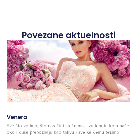
Povezane aktuelnosti
Venera
Sve što volimo, što nas čini srećnima, svu lepotu koju naše
oko i duša prepoznaju kao takvu i sve ka čemu težimo