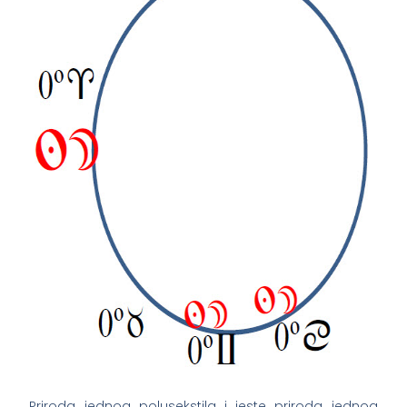
Priroda jednog polusekstila i jeste priroda jednog