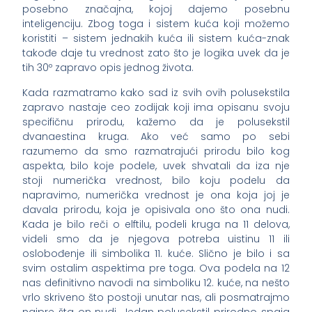
posebno značajna, kojoj dajemo posebnu
inteligenciju. Zbog toga i sistem kuća koji možemo
koristiti – sistem jednakih kuća ili sistem kuća-znak
takođe daje tu vrednost zato što je logika uvek da je
tih 30º zapravo opis jednog života.
Kada razmatramo kako sad iz svih ovih polusekstila
zapravo nastaje ceo zodijak koji ima opisanu svoju
specifičnu prirodu, kažemo da je polusekstil
dvanaestina kruga. Ako već samo po sebi
razumemo da smo razmatrajući prirodu bilo kog
aspekta, bilo koje podele, uvek shvatali da iza nje
stoji numerička vrednost, bilo koju podelu da
napravimo, numerička vrednost je ona koja joj je
davala prirodu, koja je opisivala ono što ona nudi.
Kada je bilo reči o elftilu, podeli kruga na 11 delova,
videli smo da je njegova potreba uistinu 11 ili
oslobođenje ili simbolika 11. kuće. Slično je bilo i sa
svim ostalim aspektima pre toga. Ova podela na 12
nas definitivno navodi na simboliku 12. kuće, na nešto
vrlo skriveno što postoji unutar nas, ali posmatrajmo
najpre šta on nudi. Jedan polusekstil prirodno spaja