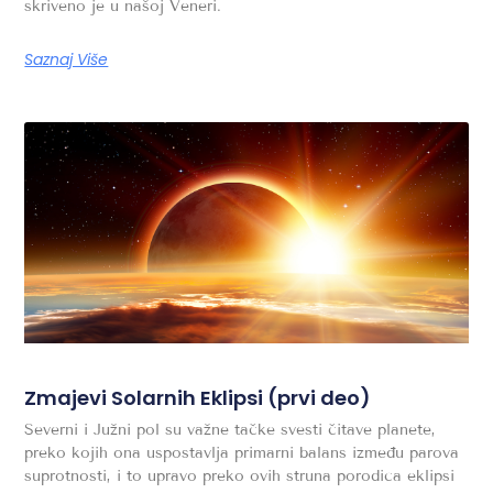
skriveno je u našoj Veneri.
Saznaj Više
Zmajevi Solarnih Eklipsi (prvi deo)
Severni i Južni pol su važne tačke svesti čitave planete,
preko kojih ona uspostavlja primarni balans između parova
suprotnosti, i to upravo preko ovih struna porodica eklipsi