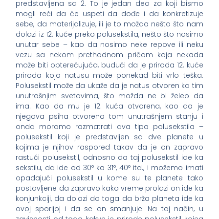
predstavljena sa 2. To je jedan deo za koji bismo
mogli reći da će uspeti da dođe i da konkretizuje
sebe, da materijalizuje, ili je to možda nešto što nam
dolazi iz 12. kuće preko polusekstila, nešto što nosimo
unutar sebe – kao da nosimo neke repove ili neku
vezu sa nekom prethodnom pričom koja nekada
može biti opterećujuća, budući da je priroda 12. kuće
priroda koja natusu može ponekad biti vrlo teška.
Polusekstil može da ukaže da je natus otvoren ka tim
unutrašnjim svetovima, što možda ne bi želeo da
ima. Kao da mu je 12. kuća otvorena, kao da je
njegova psiha otvorena tom unutrašnjem stanju i
onda moramo razmatrati dva tipa polusekstila –
polusekstil koji je predstavljen sa dve planete u
kojima je njihov raspored takav da je on zapravo
rastući polusekstil, odnosno da taj polusekstil ide ka
sekstilu, da ide od 30º ka 31º, 40º itd., i možemo imati
opadajući polusekstil u kome su te planete tako
postavljene da zapravo kako vreme prolazi on ide ka
konjunkciji, da dolazi do toga da brža planeta ide ka
ovoj sporijoj i da se on smanjuje. Na taj način, u