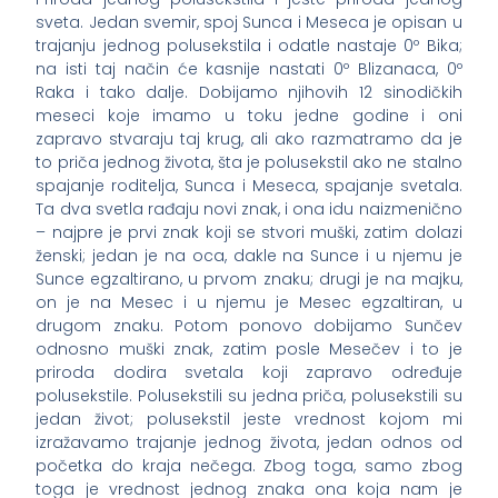
sveta. Jedan svemir, spoj Sunca i Meseca je opisan u
trajanju jednog polusekstila i odatle nastaje 0º Bika;
na isti taj način će kasnije nastati 0º Blizanaca, 0º
Raka i tako dalje. Dobijamo njihovih 12 sinodičkih
meseci koje imamo u toku jedne godine i oni
zapravo stvaraju taj krug, ali ako razmatramo da je
to priča jednog života, šta je polusekstil ako ne stalno
spajanje roditelja, Sunca i Meseca, spajanje svetala.
Ta dva svetla rađaju novi znak, i ona idu naizmenično
– najpre je prvi znak koji se stvori muški, zatim dolazi
ženski; jedan je na oca, dakle na Sunce i u njemu je
Sunce egzaltirano, u prvom znaku; drugi je na majku,
on je na Mesec i u njemu je Mesec egzaltiran, u
drugom znaku. Potom ponovo dobijamo Sunčev
odnosno muški znak, zatim posle Mesečev i to je
priroda dodira svetala koji zapravo određuje
polusekstile. Polusekstili su jedna priča, polusekstili su
jedan život; polusekstil jeste vrednost kojom mi
izražavamo trajanje jednog života, jedan odnos od
početka do kraja nečega. Zbog toga, samo zbog
toga je vrednost jednog znaka ona koja nam je