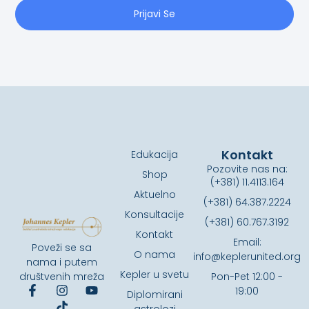
Prijavi Se
Kontakt
Edukacija
Pozovite nas na:
Shop
(+381) 11.4113.164
Aktuelno
(+381) 64.387.2224
Konsultacije
(+381) 60.767.3192
Kontakt
Email:
Poveži se sa
O nama
info@keplerunited.org
nama i putem
Kepler u svetu
društvenih mreža
Pon-Pet 12:00 -
19:00
Diplomirani