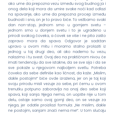
ako ume da prepozna vezu između svog budnog ja i
onog dela koji mora da umire svake noći kad odlazi
na spavanje, ako ume da prepozna procep između
budnosti i sna, on je to pravo biće. To vežbamo svaki
dan non-stop, jednom smo u gornjem svetu –
jednom smo u donjem svetu i to je ugrađeno u
prirodi svakog čoveka, a čovek se više i ne pita zašto
zapravo mora da spava. Odgovor je sadržan
upravo u ovom mitu i moramo stalno prolaziti iz
jednog u taj drugi deo, ali ako nađemo tu vezu,
nalazimo i tu svest. Ovaj deo na praktičnom nivou će
imati tendenciju da sve istakne, da se sve sija i da se
sve pokaže u njegovom najboljem svetlu. Potreba
čoveka da sebe definiše kao ličnost, da kaže: „Mislim,
dakle postojim!“ biće ovde izražena, jer on je taj koji
svoju prirodu misli vezuje za sebe, pri čemu u ovom
trenutku potpuno zaboravlja na onaj deo sebe koji
spava, koji sanja. Njega nema, on uopšte nije u tom
delu, ostaje samo ovaj gornji deo, on se vezuje za
njega, jer odatle proizilazi formula: „Ne mislim, dakle
ne postojim, sanjam znači nema me!“. U tom slučaju