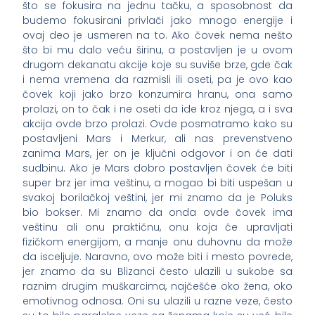
što se fokusira na jednu tačku, a sposobnost da
budemo fokusirani privlači jako mnogo energije i
ovaj deo je usmeren na to. Ako čovek nema nešto
što bi mu dalo veću širinu, a postavljen je u ovom
drugom dekanatu akcije koje su suviše brze, gde čak
i nema vremena da razmisli ili oseti, pa je ovo kao
čovek koji jako brzo konzumira hranu, ona samo
prolazi, on to čak i ne oseti da ide kroz njega, a i sva
akcija ovde brzo prolazi. Ovde posmatramo kako su
postavljeni Mars i Merkur, ali nas prevenstveno
zanima Mars, jer on je ključni odgovor i on će dati
sudbinu. Ako je Mars dobro postavljen čovek će biti
super brz jer ima veštinu, a mogao bi biti uspešan u
svakoj borilačkoj veštini, jer mi znamo da je Poluks
bio bokser. Mi znamo da onda ovde čovek ima
veštinu ali onu praktičnu, onu koja će upravljati
fizičkom energijom, a manje onu duhovnu da može
da isceljuje. Naravno, ovo može biti i mesto povrede,
jer znamo da su Blizanci često ulazili u sukobe sa
raznim drugim muškarcima, najčešće oko žena, oko
emotivnog odnosa. Oni su ulazili u razne veze, često