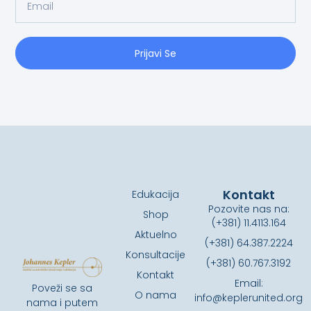
Prijavi Se
Kontakt
Edukacija
Pozovite nas na:
Shop
(+381) 11.4113.164
Aktuelno
(+381) 64.387.2224
Konsultacije
(+381) 60.767.3192
Kontakt
Email:
Poveži se sa
O nama
info@keplerunited.org
nama i putem