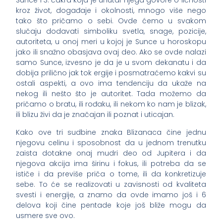
Sunce i 3. čakra koja je unutar njega govore o ličnosti
kroz život, događaje i okolnosti, mnogo više nego
tako što pričamo o sebi. Ovde ćemo u svakom
slučaju dodavati simboliku svetla, snage, pozicije,
autoriteta, u onoj meri u kojoj je Sunce u horoskopu
jako ili snažno obasjava ovaj deo. Ako se ovde nalazi
samo Sunce, izvesno je da je u svom dekanatu i da
dobija prilično jak tok ergije i posmatraćemo kakvi su
ostali aspekti, a ovo ima tendenciju da ukaže na
nekog ili nešto što je autoritet. Tada možemo da
pričamo o bratu, ili rođaku, ili nekom ko nam je blizak,
ili blizu živi da je značajan ili poznat i uticajan.
Kako ove tri sudbine znaka Blizanaca čine jednu
njegovu celinu i sposobnost da u jednom trenutku
zaista dotakne onaj mudri deo od Jupitera i da
njegova akcija ima širinu i fokus, ili potreba da se
ističe i da previše priča o tome, ili da konkretizuje
sebe. To će se realizovati u zavisnosti od kvaliteta
svesti i energije, a znamo da ovde imamo još i 6
delova koji čine pentade koje još bliže mogu da
usmere sve ovo.