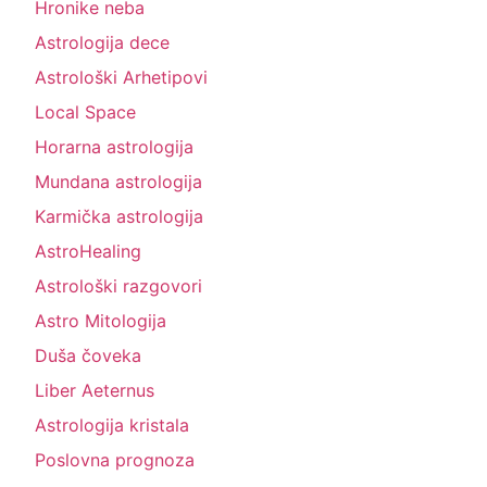
Hronike neba
Astrologija dece
Astrološki Arhetipovi
Local Space
Horarna astrologija
Mundana astrologija
Karmička astrologija
AstroHealing
Astrološki razgovori
Astro Mitologija
Duša čoveka
Liber Aeternus
Astrologija kristala
Poslovna prognoza