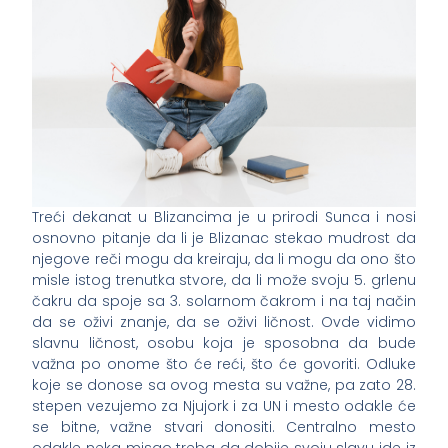
Treći dekanat u Blizancima je u prirodi Sunca i nosi
osnovno pitanje da li je Blizanac stekao mudrost da
njegove reči mogu da kreiraju, da li mogu da ono što
misle istog trenutka stvore, da li može svoju 5. grlenu
čakru da spoje sa 3. solarnom čakrom i na taj način
da se oživi znanje, da se oživi ličnost. Ovde vidimo
slavnu ličnost, osobu koja je sposobna da bude
važna po onome što će reći, što će govoriti. Odluke
koje se donose sa ovog mesta su važne, pa zato 28.
stepen vezujemo za Njujork i za UN i mesto odakle će
se bitne, važne stvari donositi. Centralno mesto