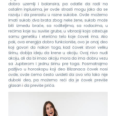
dobro uzemlji i balansira, pa odatle da radi na
ostalim inplusima, jer ovde strasti mogu jako da se
razviju i da prerastu u razne sukobe. Ovde možemo
imati sukob dva brata zbog neke žene, sukob može
biti između braće, sa roditeljima, sa rođacima, u
rečima koje su suviše grube, u vibraciji koja oštećuje
samu genetiku i eterično telo koje čovek ima. Ako
pak, ova energija dobro funkcioniše, ovo je onaj deo
koji govori da nakon toga, kad čovek stvori veliku
širinu, dobija ideju da krene u akciju. Ovaj nivo nudi
akciju, ali da bi imao akciju mora da ima dobru vezu
sa Jupiterom i jednu širinu pre toga. Posmatrajmo
pažljivo u horoskopu koji deo Blizanaca čovek nosi
ovde, ovde ćemo često uvideti da ovo vrlo lako nije
duboki deo, pa možemo reći da je čovek previše
glasan i da previše priča.