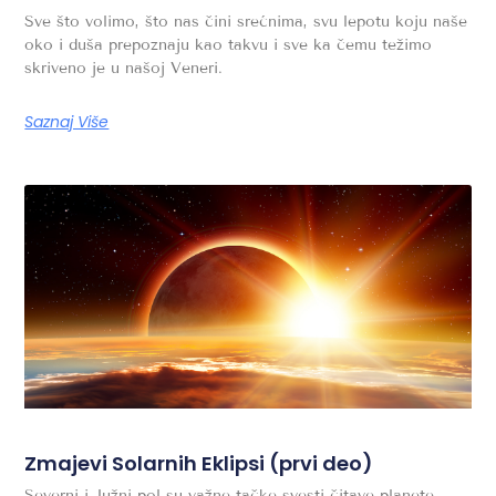
Sve što volimo, što nas čini srećnima, svu lepotu koju naše
oko i duša prepoznaju kao takvu i sve ka čemu težimo
skriveno je u našoj Veneri.
Saznaj Više
Zmajevi Solarnih Eklipsi (prvi deo)
Severni i Južni pol su važne tačke svesti čitave planete,