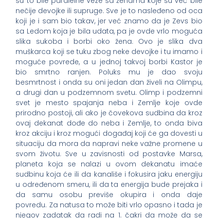
su to bile paralelne veze sa ženama koje su već bile
nečije devojke ili supruge. Sve je to nasleđeno od oca
koji je i sam bio takav, jer već znamo da je Zevs bio
sa Ledom koja je bila udata, pa je ovde vrlo moguća
slika sukoba i borbi oko žena. Ovo je slika dva
muškarca koji se tuku zbog neke devojke i tu imamo i
moguće povrede, a u jednoj takvoj borbi Kastor je
bio smrtno ranjen. Poluks mu je dao svoju
besmrtnost i onda su oni jedan dan živeli na Olimpu,
a drugi dan u podzemnom svetu. Olimp i podzemni
svet je mesto spajanja neba i Zemlje koje ovde
prirodno postoji, ali ako je čovekova sudbina da kroz
ovaj dekanat dođe do neba i Zemlje, to onda biva
kroz akciju i kroz mogući događaj koji će ga dovesti u
situaciju da mora da napravi neke važne promene u
svom životu. Sve u zavisnosti od postavke Marsa,
planeta koja se nalazi u ovom dekanatu imaće
sudbinu koja će ili da kanališe i fokusira jaku energiju
u određenom smeru, ili da ta energija bude prejaka i
da samu osobu previše okupira i onda daje
povredu. Za natusa to može biti vrlo opasno i tada je
njegov zadatak da radi na 1. čakri da može da se