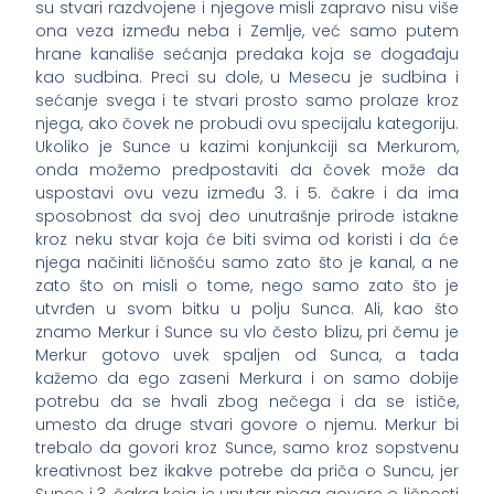
su stvari razdvojene i njegove misli zapravo nisu više
ona veza između neba i Zemlje, već samo putem
hrane kanališe sećanja predaka koja se događaju
kao sudbina. Preci su dole, u Mesecu je sudbina i
sećanje svega i te stvari prosto samo prolaze kroz
njega, ako čovek ne probudi ovu specijalu kategoriju.
Ukoliko je Sunce u kazimi konjunkciji sa Merkurom,
onda možemo predpostaviti da čovek može da
uspostavi ovu vezu između 3. i 5. čakre i da ima
sposobnost da svoj deo unutrašnje prirode istakne
kroz neku stvar koja će biti svima od koristi i da će
njega načiniti ličnošću samo zato što je kanal, a ne
zato što on misli o tome, nego samo zato što je
utvrđen u svom bitku u polju Sunca. Ali, kao što
znamo Merkur i Sunce su vlo često blizu, pri čemu je
Merkur gotovo uvek spaljen od Sunca, a tada
kažemo da ego zaseni Merkura i on samo dobije
potrebu da se hvali zbog nečega i da se ističe,
umesto da druge stvari govore o njemu. Merkur bi
trebalo da govori kroz Sunce, samo kroz sopstvenu
kreativnost bez ikakve potrebe da priča o Suncu, jer