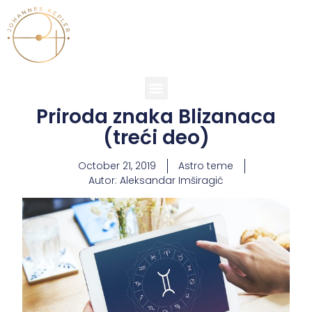
Priroda znaka Blizanaca
(treći deo)
October 21, 2019
Astro teme
Autor:
Aleksandar Imširagić