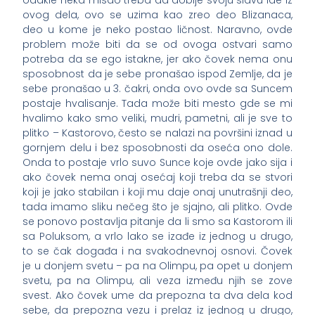
odakle neka misao treba da dobije svoju slavu ide iz
ovog dela, ovo se uzima kao zreo deo Blizanaca,
deo u kome je neko postao ličnost. Naravno, ovde
problem može biti da se od ovoga ostvari samo
potreba da se ego istakne, jer ako čovek nema onu
sposobnost da je sebe pronašao ispod Zemlje, da je
sebe pronašao u 3. čakri, onda ovo ovde sa Suncem
postaje hvalisanje. Tada može biti mesto gde se mi
hvalimo kako smo veliki, mudri, pametni, ali je sve to
plitko – Kastorovo, često se nalazi na površini iznad u
gornjem delu i bez sposobnosti da oseća ono dole.
Onda to postaje vrlo suvo Sunce koje ovde jako sija i
ako čovek nema onaj osećaj koji treba da se stvori
koji je jako stabilan i koji mu daje onaj unutrašnji deo,
tada imamo sliku nečeg što je sjajno, ali plitko. Ovde
se ponovo postavlja pitanje da li smo sa Kastorom ili
sa Poluksom, a vrlo lako se izađe iz jednog u drugo,
to se čak događa i na svakodnevnoj osnovi. Čovek
je u donjem svetu – pa na Olimpu, pa opet u donjem
svetu, pa na Olimpu, ali veza između njih se zove
svest. Ako čovek ume da prepozna ta dva dela kod
sebe, da prepozna vezu i prelaz iz jednog u drugo,