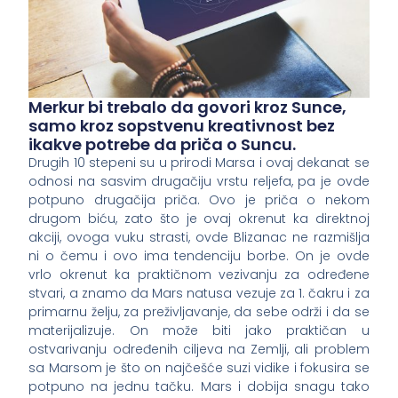
Merkur bi trebalo da govori kroz Sunce,
samo kroz sopstvenu kreativnost bez
ikakve potrebe da priča o Suncu.
Drugih 10 stepeni su u prirodi Marsa i ovaj dekanat se
odnosi na sasvim drugačiju vrstu reljefa, pa je ovde
potpuno drugačija priča. Ovo je priča o nekom
drugom biću, zato što je ovaj okrenut ka direktnoj
akciji, ovoga vuku strasti, ovde Blizanac ne razmišlja
ni o čemu i ovo ima tendenciju borbe. On je ovde
vrlo okrenut ka praktičnom vezivanju za određene
stvari, a znamo da Mars natusa vezuje za 1. čakru i za
primarnu želju, za preživljavanje, da sebe održi i da se
materijalizuje. On može biti jako praktičan u
ostvarivanju određenih ciljeva na Zemlji, ali problem
sa Marsom je što on najčešće suzi vidike i fokusira se
potpuno na jednu tačku. Mars i dobija snagu tako