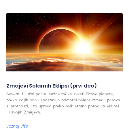
Zmajevi Solarnih Eklipsi (prvi deo)
Severni i Južni pol su važne tačke svesti čitave planete,
preko kojih ona uspostavlja primarni balans između parova
suprotnosti, i to upravo preko ovih struna porodica eklipsi
ili svojih Zmajeva.
Saznaj Više