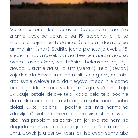
Merkur je onaj koji upravlja Devicom, a kao što
znamo uvek se upravlja sa 15. stepena, jer je to
mesto u kojem se božansko (planeta) dodiruje sa
animalnim (znak). Sedište jedne planete je uvek u 15.
stepenu i kada čovek u znaku Device napravi vezu sa
ovom ravnotežom, sa tačnim balansom koji nju
dovodi u stanje da su joj um (Merkur) i telo (Devica)
zajedno, da čovek ume da misli fiziologijom, da misli
kroz svoje delove tela, da njegova misao nije samo
ona koja ide iz kore velikog mozga, već ona koja
uključuje ostale delove tela. Kada celo telo počinje
da misli a ona prati tu vibraciju u sebi, tada osoba
dolazi u taj balans i počinje da ima normalno
zdravlje. Čovek ne može da ima više stanje svesti
ako ima problem sa zdravljem, jer sve što nam se
događa na nivou tela odraz je onoga što imamo u
umu. Čovek je u osnovi kosmički ispravan samo ako