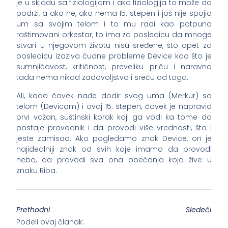
je u skladu sa fiziologijom i ako fiziologija to može da
podrži, a ako ne, ako nema 15. stepen i još nije spojio
um sa svojim telom i to mu radi kao potpuno
raštimovani orkestar, to ima za posledicu da mnoge
stvari u njegovom životu nisu sređene, što opet za
posledicu izaziva čudne probleme Device kao što je
sumnjičavost, kritičnost, preveliku priču i naravno
tada nema nikad zadovoljstvo i sreću od toga.
Ali, kada čovek nađe dodir svog uma (Merkur) sa
telom (Devicom) i ovaj 15. stepen, čovek je napravio
prvi važan, suštinski korak koji ga vodi ka tome da
postaje provodnik i da provodi više vrednosti, što i
jeste zamisao. Ako pogledamo znak Device, on je
najidealniji znak od svih koje imamo da provodi
nebo, da provodi sva ona obećanja koja žive u
znaku Riba.
Prethodni
Sledeći
Podeli ovaj članak: