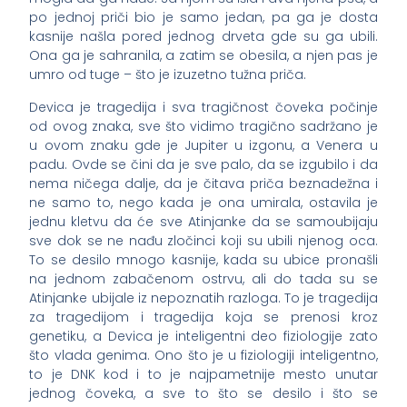
po jednoj priči bio je samo jedan, pa ga je dosta
kasnije našla pored jednog drveta gde su ga ubili.
Ona ga je sahranila, a zatim se obesila, a njen pas je
umro od tuge – što je izuzetno tužna priča.
Devica je tragedija i sva tragičnost čoveka počinje
od ovog znaka, sve što vidimo tragično sadržano je
u ovom znaku gde je Jupiter u izgonu, a Venera u
padu. Ovde se čini da je sve palo, da se izgubilo i da
nema ničega dalje, da je čitava priča beznadežna i
ne samo to, nego kada je ona umirala, ostavila je
jednu kletvu da će sve Atinjanke da se samoubijaju
sve dok se ne nađu zločinci koji su ubili njenog oca.
To se desilo mnogo kasnije, kada su ubice pronašli
na jednom zabačenom ostrvu, ali do tada su se
Atinjanke ubijale iz nepoznatih razloga. To je tragedija
za tragedijom i tragedija koja se prenosi kroz
genetiku, a Devica je inteligentni deo fiziologije zato
što vlada genima. Ono što je u fiziologiji inteligentno,
to je DNK kod i to je najpametnije mesto unutar
jednog čoveka, a sve to što se desilo i što se