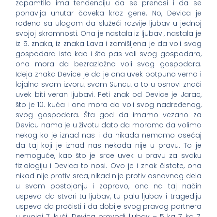
zapamtilo ima tendenciju da se prenosi i da se
ponavlja unutar čoveka kroz gene. No, Devica je
rođena sa ulogom da služeći razvije ljubav u jednoj
svojoj skromnosti. Ona je nastala iz ljubavi, nastala je
iz 5. znaka, iz znaka Lava i zamišljena je da voli svog
gospodara isto kao i što pas voli svog gospodara,
ona mora da bezrazložno voli svog gospodara.
Ideja znaka Device je da je ona uvek potpuno verna i
lojalna svom izvoru, svom Suncu, a to u osnovi znači
uvek biti veran ljubavi. Peti znak od Device je Jarac,
što je 10. kuća i ona mora da voli svog nadređenog,
svog gospodara. Šta god da imamo vezano za
Devicu nama je u životu dato da moramo da volimo
nekog ko je iznad nas i da nikada nemamo osećaj
da taj koji je iznad nas nekada nije u pravu. To je
nemoguće, kao što je srce uvek u pravu za svaku
fiziologiju i Devica to nosi. Ovo je i znak čistote, ona
nikad nije protiv srca, nikad nije protiv osnovnog dela
u svom postojanju i zapravo, ona na taj način
uspeva da stvori tu ljubav, tu palu ljubav i tragediju
uspeva da pročisti i da dobije svog pravog partnera
u svojoj 7. kući. Devica provodi ljubav – 5 ka 7, ka 7.