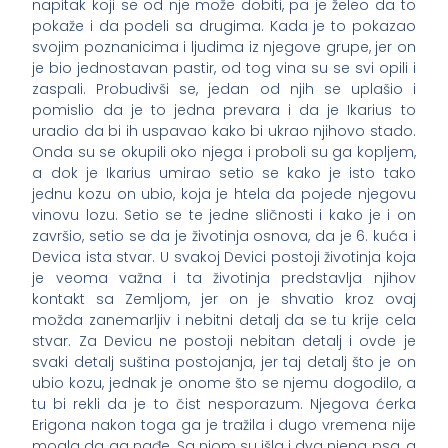
napitak koji se od nje može dobiti, pa je želeo da to
pokaže i da podeli sa drugima. Kada je to pokazao
svojim poznanicima i ljudima iz njegove grupe, jer on
je bio jednostavan pastir, od tog vina su se svi opili i
zaspali. Probudivši se, jedan od njih se uplašio i
pomislio da je to jedna prevara i da je Ikarius to
uradio da bi ih uspavao kako bi ukrao njihovo stado.
Onda su se okupili oko njega i proboli su ga kopljem,
a dok je Ikarius umirao setio se kako je isto tako
jednu kozu on ubio, koja je htela da pojede njegovu
vinovu lozu. Setio se te jedne sličnosti i kako je i on
završio, setio se da je životinja osnova, da je 6. kuća i
Devica ista stvar. U svakoj Devici postoji životinja koja
je veoma važna i ta životinja predstavlja njihov
kontakt sa Zemljom, jer on je shvatio kroz ovaj
možda zanemarljiv i nebitni detalj da se tu krije cela
stvar. Za Devicu ne postoji nebitan detalj i ovde je
svaki detalj suština postojanja, jer taj detalj što je on
ubio kozu, jednak je onome što se njemu dogodilo, a
tu bi rekli da je to čist nesporazum. Njegova ćerka
Erigona nakon toga ga je tražila i dugo vremena nije
mogla da ga nađe. Sa njom su išla i dva njena psa, a