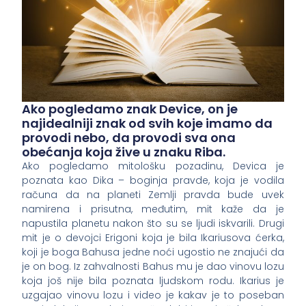
Ako pogledamo znak Device, on je
najidealniji znak od svih koje imamo da
provodi nebo, da provodi sva ona
obećanja koja žive u znaku Riba.
Ako pogledamo mitološku pozadinu, Devica je
poznata kao Dika – boginja pravde, koja je vodila
računa da na planeti Zemlji pravda bude uvek
namirena i prisutna, međutim, mit kaže da je
napustila planetu nakon što su se ljudi iskvarili. Drugi
mit je o devojci Erigoni koja je bila Ikariusova ćerka,
koji je boga Bahusa jedne noći ugostio ne znajući da
je on bog. Iz zahvalnosti Bahus mu je dao vinovu lozu
koja još nije bila poznata ljudskom rodu. Ikarius je
uzgajao vinovu lozu i video je kakav je to poseban