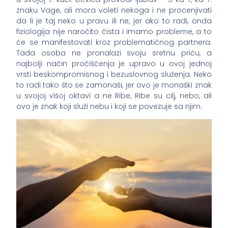
znaku Vage, ali mora voleti nekoga i ne procenjivati
da li je taj neko u pravu ili ne, jer ako to radi, onda
fiziologija nije naročito čista i imamo probleme, a to
će se manifestovati kroz problematičnog partnera.
Tada osoba ne pronalazi svoju sretnu priču, a
najbolji način pročišćenja je upravo u ovoj jednoj
vrsti beskompromisnog i bezuslovnog služenja. Neko
to radi tako što se zamonaši, jer ovo je monaški znak
u svojoj višoj oktavi a ne Ribe, Ribe su cilj, nebo, ali
ovo je znak koji služi nebu i koji se povezuje sa njim.