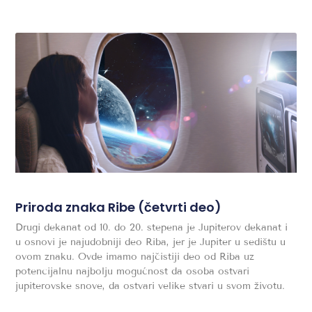
Priroda znaka Ribe (četvrti deo)
Drugi dekanat od 10. do 20. stepena je Jupiterov dekanat i
u osnovi je najudobniji deo Riba, jer je Jupiter u sedištu u
ovom znaku. Ovde imamo najčistiji deo od Riba uz
potencijalnu najbolju mogućnost da osoba ostvari
jupiterovske snove, da ostvari velike stvari u svom životu.