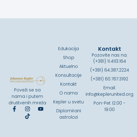
Kontakt
Edukacija
Pozovite nas na:
Shop
(+381) 11.4113.164
Aktuelno
(+381) 64.387.2224
Konsultacije
(+381) 60.767.3192
Kontakt
Email:
Poveži se sa
O nama
info@keplerunited.org
nama i putem
Kepler u svetu
društvenih mreža
Pon-Pet 12:00 -
19:00
Diplomirani
astrolozi