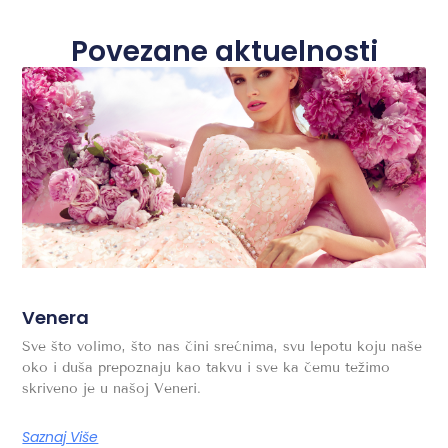
Povezane aktuelnosti
Venera
Sve što volimo, što nas čini srećnima, svu lepotu koju naše
oko i duša prepoznaju kao takvu i sve ka čemu težimo
skriveno je u našoj Veneri.
Saznaj Više