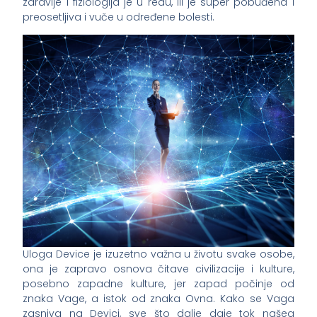
zdravlje i fiziologija je u redu, ili je super pobuđena i
preosetljiva i vuče u određene bolesti.
Uloga Device je izuzetno važna u životu svake osobe,
ona je zapravo osnova čitave civilizacije i kulture,
posebno zapadne kulture, jer zapad počinje od
znaka Vage, a istok od znaka Ovna. Kako se Vaga
zasniva na Devici, sve što dalje daje tok našeg