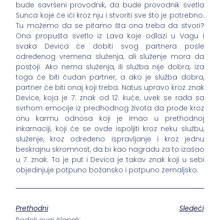
bude savršeni provodnik, da bude provodnik svetla
Sunca koje će ići kroz nju i stvoriti sve što je potrebno.
Tu možemo da se pitamo šta ona treba da stvori?
Ona propušta svetlo iz Lava koje odlazi u Vagu i
svaka Devica će dobiti svog partnera posle
određenog vremena služenja, ali služenje mora da
postoji. Ako nema služenja, ili služba nije dobra, iza
toga će biti čudan partner, a ako je služba dobra,
partner će biti onaj koji treba. Natus upravo kroz znak
Device, koja je 7. znak od 12. kuće, uvek se rađa sa
svrhom emocije iz predhodnog života da prođe kroz
onu karmu odnosa koji je imao u prethodnoj
inkarnaciji, koji će se ovde ispoljiti kroz neku službu,
služenje, kroz određeno ispravljanje i kroz jednu
beskrajnu skromnost, da bi kao nagradu za to izašao
u 7. znak. To je put i Devica je takav znak koji u sebi
objedinjuje potpuno božansko i potpuno zemaljsko.
Prethodni
Sledeći
Podeli ovaj članak: