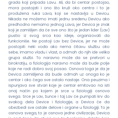
grada koji pripada Lavu. Ali, da bi centar postojao,
mora postojati i ono što kruži oko centra i to je
produžena ruka Lava, koji se nastavlja u Devicu.
Nikada ne možemo imati jednu sređenu Devicu ako
predhodno nemamo jednog Lava, jer Devica je znak
koji je zamišljen da će sve ono što je jedan lider (Lav)
pustio iz svog srca kao ideje, organizovati da
funkcioniše. Ne postoji Lav bez Device, jer ne može
postojati neki vođa ako nema čitavu službu oko
sebe, imamo vladu i vlast, a odmah do njih ide velika
grupa službi. To naravno može da se pretvori u
birokratiju, a fiziologija naravno može da bude polje
koje ne radi dobro svoj posao. Osnova toga je da je
Devica zamišljena da bude odmah uz onoga ko je
centar i oko čega sve ostalo nastaje. Ona peuzima i
ispunjava sve stvari koje je centar emitovao na isti
onaj način po kojem je srce u fiziologiji osnova
svega. Srce je Lav, Sunce i taj Lav će pumpati krv do
svakog dela Device i fiziologije, a Devica će da
obezbedi sve ostale delove i organe u fiziologiji. To je
osnova svega, to je osnova jedne civilizacije, Devica