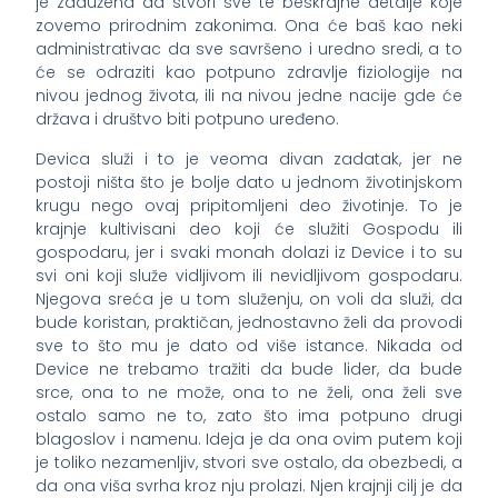
je zadužena da stvori sve te beskrajne detalje koje
zovemo prirodnim zakonima. Ona će baš kao neki
administrativac da sve savršeno i uredno sredi, a to
će se odraziti kao potpuno zdravlje fiziologije na
nivou jednog života, ili na nivou jedne nacije gde će
država i društvo biti potpuno uređeno.
Devica služi i to je veoma divan zadatak, jer ne
postoji ništa što je bolje dato u jednom životinjskom
krugu nego ovaj pripitomljeni deo životinje. To je
krajnje kultivisani deo koji će služiti Gospodu ili
gospodaru, jer i svaki monah dolazi iz Device i to su
svi oni koji služe vidljivom ili nevidljivom gospodaru.
Njegova sreća je u tom služenju, on voli da služi, da
bude koristan, praktičan, jednostavno želi da provodi
sve to što mu je dato od više istance. Nikada od
Device ne trebamo tražiti da bude lider, da bude
srce, ona to ne može, ona to ne želi, ona želi sve
ostalo samo ne to, zato što ima potpuno drugi
blagoslov i namenu. Ideja je da ona ovim putem koji
je toliko nezamenljiv, stvori sve ostalo, da obezbedi, a
da ona viša svrha kroz nju prolazi. Njen krajnji cilj je da