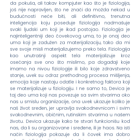
da pokuša, ali takav kompjuter kao što je fiziologija,
još nije napravljen, što ne znači da možda nekad u
budućnosti neće biti, ali definitivno, trenutna
inteligencija koju poseduje fiziologija nadmašuje
svaki ljudski um koji je ikad postojao. Fiziologija je
najinteligentniji deo čovekovog uma, to je onaj deo
uma koji je zadužen za materijalizaciju, tako da mi
sve svoje misli materijalizujemo preko tela. Fiziologija
kao unutrašnji aspekt tela materijalizuje kroz
osećanja sve ono što mislimo, pa događaji koje
imamo na nivou fiziologije ili bilo koje zdravstveno
stanje, uvek su odraz prethodnog procesa mišljenja,
emocija koje nastaju odatle i konkretnog faktora koji
se materijalizuje u fiziologiju. I ne samo to, Devica je
taj deo uma koji nas povezuje sa svim stvarima oko
nas u smislu organiizacije, ona uvek ukazuje koliko je
naš život sređen, jer upravlja svakodnevnicom i svim
svakodnevnim, običnim, rutinskim stvarima u našem
životu. Devica ukazuje kako te stvari funkcionišu kod
nas, da li su organizovane i sređene, ili je haos. Na isti
način fiziologija pokazuje da li čovek ima dobro