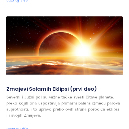
Saznaj Više
Zmajevi Solarnih Eklipsi (prvi deo)
Severni i Južni pol su važne tačke svesti čitave planete,
preko kojih ona uspostavlja primarni balans između parova
suprotnosti, i to upravo preko ovih struna porodica eklipsi
ili svojih Zmajeva.