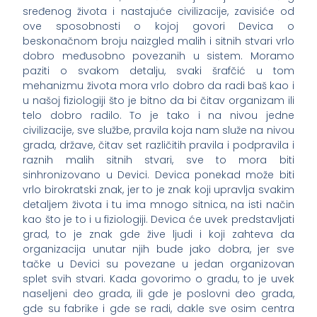
sređenog života i nastajuće civilizacije, zavisiće od
ove sposobnosti o kojoj govori Devica o
beskonačnom broju naizgled malih i sitnih stvari vrlo
dobro međusobno povezanih u sistem. Moramo
paziti o svakom detalju, svaki šrafčić u tom
mehanizmu života mora vrlo dobro da radi baš kao i
u našoj fiziologiji što je bitno da bi čitav organizam ili
telo dobro radilo. To je tako i na nivou jedne
civilizacije, sve službe, pravila koja nam služe na nivou
grada, države, čitav set različitih pravila i podpravila i
raznih malih sitnih stvari, sve to mora biti
sinhronizovano u Devici. Devica ponekad može biti
vrlo birokratski znak, jer to je znak koji upravlja svakim
detaljem života i tu ima mnogo sitnica, na isti način
kao što je to i u fiziologiji. Devica će uvek predstavljati
grad, to je znak gde žive ljudi i koji zahteva da
organizacija unutar njih bude jako dobra, jer sve
tačke u Devici su povezane u jedan organizovan
splet svih stvari. Kada govorimo o gradu, to je uvek
naseljeni deo grada, ili gde je poslovni deo grada,
gde su fabrike i gde se radi, dakle sve osim centra