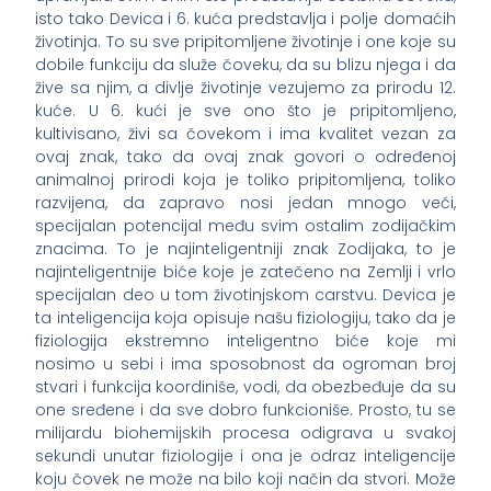
isto tako Devica i 6. kuća predstavlja i polje domaćih
životinja. To su sve pripitomljene životinje i one koje su
dobile funkciju da služe čoveku, da su blizu njega i da
žive sa njim, a divlje životinje vezujemo za prirodu 12.
kuće. U 6. kući je sve ono što je pripitomljeno,
kultivisano, živi sa čovekom i ima kvalitet vezan za
ovaj znak, tako da ovaj znak govori o određenoj
animalnoj prirodi koja je toliko pripitomljena, toliko
razvijena, da zapravo nosi jedan mnogo veći,
specijalan potencijal među svim ostalim zodijačkim
znacima. To je najinteligentniji znak Zodijaka, to je
najinteligentnije biće koje je zatečeno na Zemlji i vrlo
specijalan deo u tom životinjskom carstvu. Devica je
ta inteligencija koja opisuje našu fiziologiju, tako da je
fiziologija ekstremno inteligentno biće koje mi
nosimo u sebi i ima sposobnost da ogroman broj
stvari i funkcija koordiniše, vodi, da obezbeđuje da su
one sređene i da sve dobro funkcioniše. Prosto, tu se
milijardu biohemijskih procesa odigrava u svakoj
sekundi unutar fiziologije i ona je odraz inteligencije
koju čovek ne može na bilo koji način da stvori. Može