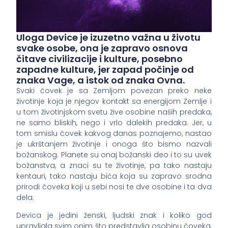
Uloga Device je izuzetno važna u životu
svake osobe, ona je zapravo osnova
čitave civilizacije i kulture, posebno
zapadne kulture, jer zapad počinje od
znaka Vage, a istok od znaka Ovna.
Svaki čovek je sa Zemljom povezan preko neke
životinje koja je njegov kontakt sa energijom Zemlje i
u tom životinjskom svetu žive osobine naših predaka,
ne samo bliskih, nego i vrlo dalekih predaka. Jer, u
tom smislu čovek kakvog danas poznajemo, nastao
je ukrštanjem životinje i onoga što bismo nazvali
božanskog. Planete su onaj božanski deo i to su uvek
božanstva, a znaci su te životinje, pa tako nastaju
kentauri, tako nastaju bića koja su zapravo srodna
prirodi čoveka koji u sebi nosi te dve osobine i ta dva
dela.
Devica je jedini ženski, ljudski znak i koliko god
upravljala svim onim što predstavlja osobinu čoveka,