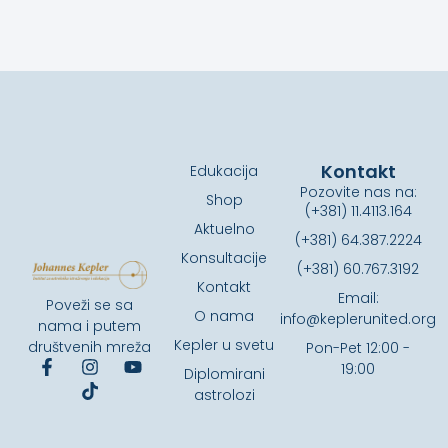
Kontakt
Edukacija
Pozovite nas na:
Shop
(+381) 11.4113.164
Aktuelno
(+381) 64.387.2224
Konsultacije
(+381) 60.767.3192
Kontakt
Email:
Poveži se sa
O nama
info@keplerunited.org
nama i putem
Kepler u svetu
društvenih mreža
Pon-Pet 12:00 -
19:00
Diplomirani
astrolozi