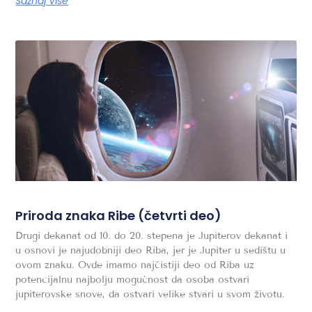
Saznaj Više
Priroda znaka Ribe (četvrti deo)
Drugi dekanat od 10. do 20. stepena je Jupiterov dekanat i
u osnovi je najudobniji deo Riba, jer je Jupiter u sedištu u
ovom znaku. Ovde imamo najčistiji deo od Riba uz
potencijalnu najbolju mogućnost da osoba ostvari
jupiterovske snove, da ostvari velike stvari u svom životu.