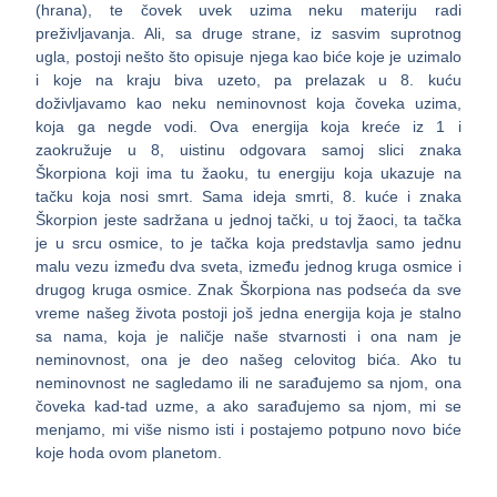
(hrana), te čovek uvek uzima neku materiju radi
preživljavanja. Ali, sa druge strane, iz sasvim suprotnog
ugla, postoji nešto što opisuje njega kao biće koje je uzimalo
i koje na kraju biva uzeto, pa prelazak u 8. kuću
doživljavamo kao neku neminovnost koja čoveka uzima,
koja ga negde vodi. Ova energija koja kreće iz 1 i
zaokružuje u 8, uistinu odgovara samoj slici znaka
Škorpiona koji ima tu žaoku, tu energiju koja ukazuje na
tačku koja nosi smrt. Sama ideja smrti, 8. kuće i znaka
Škorpion jeste sadržana u jednoj tački, u toj žaoci, ta tačka
je u srcu osmice, to je tačka koja predstavlja samo jednu
malu vezu između dva sveta, između jednog kruga osmice i
drugog kruga osmice. Znak Škorpiona nas podseća da sve
vreme našeg života postoji još jedna energija koja je stalno
sa nama, koja je naličje naše stvarnosti i ona nam je
neminovnost, ona je deo našeg celovitog bića. Ako tu
neminovnost ne sagledamo ili ne sarađujemo sa njom, ona
čoveka kad-tad uzme, a ako sarađujemo sa njom, mi se
menjamo, mi više nismo isti i postajemo potpuno novo biće
koje hoda ovom planetom.