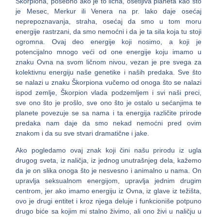
Škorpiona, posebno ako je to lična, osetljiva planeta kao što
je Mesec, Merkur ili Venera na pr. lako daje osećaj
neprepoznavanja, straha, osećaj da smo u tom moru
energije rastrzani, da smo nemoćni i da je ta sila koja tu stoji
ogromna. Ovaj deo energije koji nosimo, a koji je
potencijalno mnogo veći od one energije koju imamo u
znaku Ovna na svom ličnom nivou, vezan je pre svega za
kolektivnu energiju naše genetike i naših predaka. Sve što
se nalazi u znaku Škorpiona vučemo od onoga što se nalazi
ispod zemlje, Škorpion vlada podzemljem i svi naši preci,
sve ono što je prošlo, sve ono što je ostalo u sećanjima te
planete povezuje se sa nama i ta energija različite prirode
predaka nam daje da smo nekad nemoćni pred ovim
znakom i da su sve stvari dramatične i jake.
Ako pogledamo ovaj znak koji čini našu prirodu iz ugla
drugog sveta, iz naličja, iz jednog unutrašnjeg dela, kažemo
da je on slika onoga što je nesvesno i animalno u nama. On
upravlja seksualnom energijom, upravlja jednim drugim
centrom, jer ako imamo energiju iz Ovna, iz glave iz težišta,
ovo je drugi entitet i kroz njega deluje i funkcioniše potpuno
drugo biće sa kojim mi stalno živimo, ali ono živi u naličju u