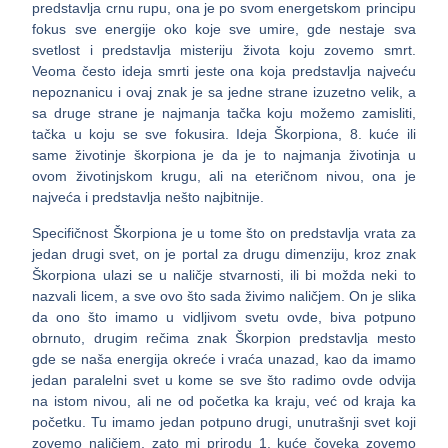
predstavlja crnu rupu, ona je po svom energetskom principu
fokus sve energije oko koje sve umire, gde nestaje sva
svetlost i predstavlja misteriju života koju zovemo smrt.
Veoma često ideja smrti jeste ona koja predstavlja najveću
nepoznanicu i ovaj znak je sa jedne strane izuzetno velik, a
sa druge strane je najmanja tačka koju možemo zamisliti,
tačka u koju se sve fokusira. Ideja Škorpiona, 8. kuće ili
same životinje škorpiona je da je to najmanja životinja u
ovom životinjskom krugu, ali na eteričnom nivou, ona je
najveća i predstavlja nešto najbitnije.
Specifičnost Škorpiona je u tome što on predstavlja vrata za
jedan drugi svet, on je portal za drugu dimenziju, kroz znak
Škorpiona ulazi se u naličje stvarnosti, ili bi možda neki to
nazvali licem, a sve ovo što sada živimo naličjem. On je slika
da ono što imamo u vidljivom svetu ovde, biva potpuno
obrnuto, drugim rečima znak Škorpion predstavlja mesto
gde se naša energija okreće i vraća unazad, kao da imamo
jedan paralelni svet u kome se sve što radimo ovde odvija
na istom nivou, ali ne od početka ka kraju, već od kraja ka
početku. Tu imamo jedan potpuno drugi, unutrašnji svet koji
zovemo naličjem, zato mi prirodu 1. kuće čoveka zovemo