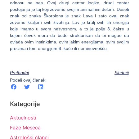
odnosu na nas. Ovaj drugi centar logike, drugi centar
postojanja je taj koji zovemo svojim animalnim delom. Deseti
znak od znaka Škorpiona je znak Lava i zato ovaj znak
zovemo kraljem svih životinja. Lav je kralj svih tih energija
koje imamo u svom nesvesnom, a to je polje 3. čakre u
kojem čovek mora da bude strukturisan da bi mogao da
ovlada ovim instinktima, ovim jakim energijama, svim svojim
precima i tom energijom 8. kuće ili neminovnošću.
Prethodni
Sledeći
Podeli ovaj članak:
Kategorije
Aktuelnosti
Faze Meseca
Astrološki članci