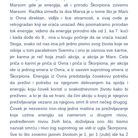
Marsom gde je energija, ali i prirodu Škorpiona zovemo
Marsom. Razlika između ta dva Marsa je u tome što je Mars
iz Ovna direktan, vidljiv i lice stvarnosti, a ovaj ovde je
retrogradan koji se vraća unazad. Ako posmatramo prirodan
tok energije, vidimo da energija prirodno ide od 1. ka 7. kući
i kada dođe do 8., ona u krugu počinje da se vraća nazad.
Stoga, svako od nas ima još jedno pismo svog života koje se
odvija u tom paralelnom Svemiru i ono je osnova sve karme,
jer karma je reč koja znači akcija, a akcija je Mars. Cela
priča o karmi je priča iz Ovna i priča iz Škorpiona, jer akcija
ide iz jednog smera iz Ovna, a iz sasvim suprotnog smera iz
Škorpiona. Energija iz Ovna predstavlja čovekovu potrebu
da preživi i potrebu za njegovim delovanjem ka spolja i
energiju koju čovek koristi u svakodnevnom životu kako bi
preživeo, a to je da se hrani, da čini akciju u kojoj je njegovo
preživljavanje vezano za njegovu smrt ili smrt nečeg drugog.
Čovek je nesvesno non-stop jedna mašina za preživljavanje
koja uzima energiju sa namerom u drugom nivou,
podređenom nivou živih bića, doživljava ono što bismo
nazvali smrću i nivo tog suprotnog se vidi iz ugla Škorpiona.
Sve to što zovemo jasnim životom je 1, jer 1 (zubi) ide ka 2