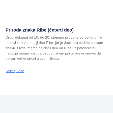
Priroda znaka Ribe (četvrti deo)
Drugi dekanat od 10. do 20. stepena je Jupiterov dekanat i u
osnovi je najudobniji deo Riba, jer je Jupiter u sedištu u ovom
znaku. Ovde imamo najčistiji deo od Riba uz potencijalnu
najbolju mogućnost da osoba ostvari jupiterovske snove, da
ostvari velike stvari u svom životu.
Saznaj Više