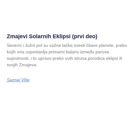
Zmajevi Solarnih Eklipsi (prvi deo)
Severni i Južni pol su važne tačke svesti čitave planete, preko
kojih ona uspostavlja primarni balans između parova
suprotnosti, i to upravo preko ovih struna porodica eklipsi ili
svojih Zmajeva.
Saznaj Više