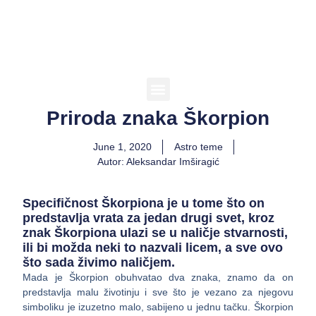
Priroda znaka Škorpion
KEPLER U SVETU
KEPLER ASTROLOZI
June 1, 2020
Astro teme
Autor:
Aleksandar Imširagić
Specifičnost Škorpiona je u tome što on
predstavlja vrata za jedan drugi svet, kroz
znak Škorpiona ulazi se u naličje stvarnosti,
ili bi možda neki to nazvali licem, a sve ovo
što sada živimo naličjem.
Mada je Škorpion obuhvatao dva znaka, znamo da on
predstavlja malu životinju i sve što je vezano za njegovu
simboliku je izuzetno malo, sabijeno u jednu tačku. Škorpion