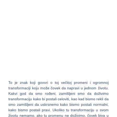
To je znak koji govori o toj večitoj promeni i ogromnoj
transformaciji koju može čovek da napravi u jednom životu.
Kakvi god da smo rođeni, zamišljeni smo da doživimo
transformaciju kako bi postali celoviti, kao kad bismo rekli da
smo zamišljeni da uskrsnemo kako bismo postali normalni,
kako bismo postali pravi. Ukoliko tu transformaciju u svom
životu nemamo, ako tu promenu ne doživimo, čovek biva u