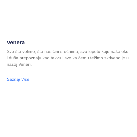
Venera
Sve što volimo, što nas čini srećnima, svu lepotu koju naše oko
i duša prepoznaju kao takvu i sve ka čemu težimo skriveno je u
našoj Veneri.
Saznaj Više