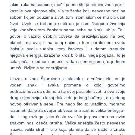
jakim rukama sudbine, muči ga ono što je neminovno i pre ili
kasnije ova njegova sila, sila te žaoke koju nesvesno nosi sa
sobom kojom oduzima život, tom istom silom će mu biti uzet
život. Uvek se trebamo setiti da je sam škorpion životinja
koja konačno tom žaokom sama sebe na kraju ubija. To i
govori o važnoj osobini čoveka da preživljavajući na ovoj
planeti, na ovaj ili na onaj način u tom paralelnom svetu
ispisuje svoju sudbinu tom žaokom i u datom trenutku
njegova energija, izražena kroz bilo šta, njega pogađa. To je
cela priča o jednom umeću rada sa energijama, o jednom
umeću življenja sa energijama.
Ulazak u znak Škorpiona je ulazak u eterično telo, on je
vodeni znak i svaka promena o kojoj govorimo
podrazumeva da uđemo u taj svoj paralelni svet, u ovu svoju
drugu dimenziju u kojoj dolazi do jednog buđenja, do jednog
novog otkrivanja sebe. Pre nego što to uradimo, moramo
razumeti da je za ovaj znak vezana izuzetno velika energija i
da iz tog razloga, jako često sve što je povezano sa ovim
znakom nosi osećaj straha. Velika energija često nesvesno
izaziva veliki strah i bilo koja planeta da se nađe u znaku