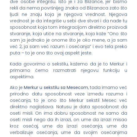
dve osobe integrišu. Isto je i za Blizance, jer bismo
rekli da nema površnijeg znaka od Blizanaca zato što
ljudi ne znaju koja je njegova vrednost. Njegova
vrednost je da integriše u sebi dve stvari i da nađe tu
sposobnost koja tom integracijom direktno proizvodi
stvaranje, koja utiče na stvaranje, koja kaže “Ono što
sam ja jednako je onome što je oko mene, a ja sam
već 2, ja sam već razum i osećanja” i evo tela preko
puta – to je ono što ovaj aspekt jeste.
Kada govorimo o sekstilu, kažemo da je to Merkur i
primarno ćemo razmatrati njegovu funkciju u
aspektima.
Ako je
Merkur u sekstilu sa Mesecom
, tada imamo već
prirodno datu sposobnost veze između razuma i
osećanja, to je ono što Merkur sekstil Mesec već
direktno naglašava. Natusu je data sposobnost da
oseti misli. On ima dobru sposobnost ne samo da
oseti misli nego da ih izrazi, on ume da izrazi misao
kroz osećaj, ume da izrazi osećanja, ume da
verbalizuje osećanja, ume da svojim osećanjima