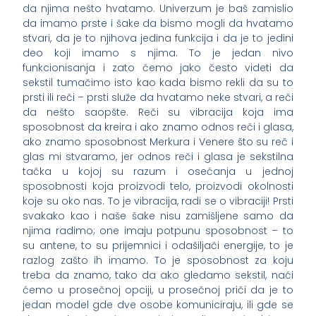
da njima nešto hvatamo. Univerzum je baš zamislio
da imamo prste i šake da bismo mogli da hvatamo
stvari, da je to njihova jedina funkcija i da je to jedini
deo koji imamo s njima. To je jedan nivo
funkcionisanja i zato ćemo jako često videti da
sekstil tumačimo isto kao kada bismo rekli da su to
prsti ili reči – prsti služe da hvatamo neke stvari, a reči
da nešto saopšte. Reči su vibracija koja ima
sposobnost da kreira i ako znamo odnos reči i glasa,
ako znamo sposobnost Merkura i Venere što su reč i
glas mi stvaramo, jer odnos reči i glasa je sekstilna
tačka u kojoj su razum i osećanja u jednoj
sposobnosti koja proizvodi telo, proizvodi okolnosti
koje su oko nas. To je vibracija, radi se o vibraciji! Prsti
svakako kao i naše šake nisu zamišljene samo da
njima radimo; one imaju potpunu sposobnost – to
su antene, to su prijemnici i odašiljači energije, to je
razlog zašto ih imamo. To je sposobnost za koju
treba da znamo, tako da ako gledamo sekstil, naći
ćemo u prosečnoj opciji, u prosečnoj priči da je to
jedan model gde dve osobe komuniciraju, ili gde se