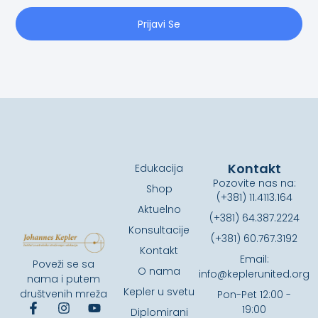
Prijavi Se
Kontakt
Edukacija
Pozovite nas na:
Shop
(+381) 11.4113.164
Aktuelno
(+381) 64.387.2224
Konsultacije
(+381) 60.767.3192
Kontakt
Email:
Poveži se sa
O nama
info@keplerunited.org
nama i putem
Kepler u svetu
društvenih mreža
Pon-Pet 12:00 -
19:00
Diplomirani