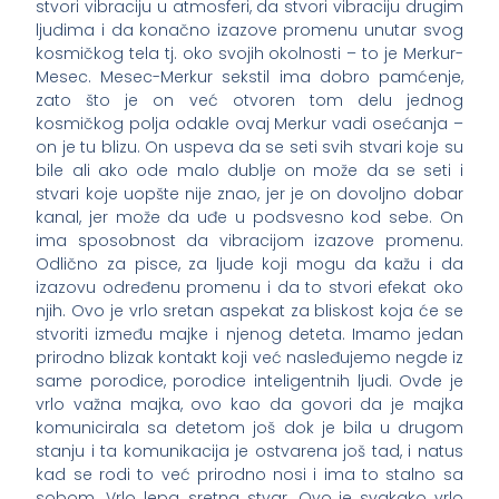
stvori vibraciju u atmosferi, da stvori vibraciju drugim
ljudima i da konačno izazove promenu unutar svog
kosmičkog tela tj. oko svojih okolnosti – to je Merkur-
Mesec. Mesec-Merkur sekstil ima dobro pamćenje,
zato što je on već otvoren tom delu jednog
kosmičkog polja odakle ovaj Merkur vadi osećanja –
on je tu blizu. On uspeva da se seti svih stvari koje su
bile ali ako ode malo dublje on može da se seti i
stvari koje uopšte nije znao, jer je on dovoljno dobar
kanal, jer može da uđe u podsvesno kod sebe. On
ima sposobnost da vibracijom izazove promenu.
Odlično za pisce, za ljude koji mogu da kažu i da
izazovu određenu promenu i da to stvori efekat oko
njih. Ovo je vrlo sretan aspekat za bliskost koja će se
stvoriti između majke i njenog deteta. Imamo jedan
prirodno blizak kontakt koji već nasleđujemo negde iz
same porodice, porodice inteligentnih ljudi. Ovde je
vrlo važna majka, ovo kao da govori da je majka
komunicirala sa detetom još dok je bila u drugom
stanju i ta komunikacija je ostvarena još tad, i natus
kad se rodi to već prirodno nosi i ima to stalno sa
sobom. Vrlo lepa, sretna stvar. Ovo je svakako vrlo