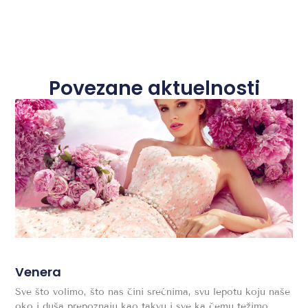
Povezane aktuelnosti
Venera
Sve što volimo, što nas čini srećnima, svu lepotu koju naše
oko i duša prepoznaju kao takvu i sve ka čemu težimo