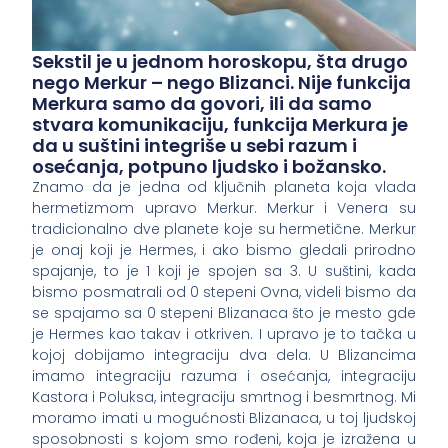
Sekstil je u jednom horoskopu, šta drugo
nego Merkur – nego Blizanci. Nije funkcija
Merkura samo da govori, ili da samo
stvara komunikaciju, funkcija Merkura je
da u suštini integriše u sebi razum i
osećanja, potpuno ljudsko i božansko.
Znamo da je jedna od ključnih planeta koja vlada
hermetizmom upravo Merkur. Merkur i Venera su
tradicionalno dve planete koje su hermetične. Merkur
je onaj koji je Hermes, i ako bismo gledali prirodno
spajanje, to je 1 koji je spojen sa 3. U suštini, kada
bismo posmatrali od 0 stepeni Ovna, videli bismo da
se spajamo sa 0 stepeni Blizanaca što je mesto gde
je Hermes kao takav i otkriven. I upravo je to tačka u
kojoj dobijamo integraciju dva dela. U Blizancima
imamo integraciju razuma i osećanja, integraciju
Kastora i Poluksa, integraciju smrtnog i besmrtnog. Mi
moramo imati u mogućnosti Blizanaca, u toj ljudskoj
sposobnosti s kojom smo rođeni, koja je izražena u