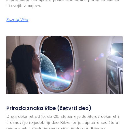
ili svojih Zmajeva.
Saznaj Više
Priroda znaka Ribe (četvrti deo)
Drugi dekanat od 10. do 20. stepena je Jupiterov dekanat i
u osnovi je najudobniji deo Riba, jer je Jupiter u sedištu u
ovom znaku. Ovde imamo najčistiji deo od Riba uz