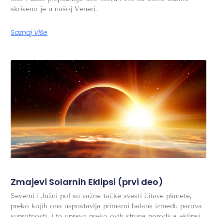
skriveno je u našoj Veneri.
Saznaj Više
Zmajevi Solarnih Eklipsi (prvi deo)
Severni i Južni pol su važne tačke svesti čitave planete,
preko kojih ona uspostavlja primarni balans između parova
suprotnosti, i to upravo preko ovih struna porodica eklipsi