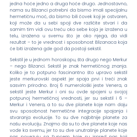
jedna hoće jedno a druga hoće drugo. Jednostavno,
nama su Blizanci potrebni da bismo imali specijalnu
hermetičnu moć, da bismo bili čovek koji je ostvaren,
koji može da u sebi spoji dve različite stvari i da
samim tim vidi ovu treću oko sebe koja je izražena u
telu, izražena u svemu što je oko njega, da vidi
rezultat – to je vrednost i sposobnost Blizanaca koja
će biti izražena gde god da postoji sekstil.
Sekstil je u jednom horoskopu, šta drugo nego Merkur
– nego Blizanci. Sekstil je znak hermetičnog znanja.
Koliko je to potpuno fascinantno što upravo sekstil
jeste merkurovski aspekt jer spaja prvi i treći znak
sasvim prirodno. Broj 6 numerološki jeste Venera, a
sekstil jeste Merkur i oni su ovde spojeni u svojoj
potpunoj hermetičnoj vrednosti, jer su sekstil i 6 –
Merkur i Venera, a to su dve planete koje nam daju
svu sposobnost hermetične integracije spajanja i
stvaranja evolucije. To su dve najbitnije planete za
našu evoluciju. Znajmo da su to dve planete koje nas
vode ka svemu, jer to su dve unutrašnje planete koje
nas povezuju sa Suncem, koje su ispred nas koji