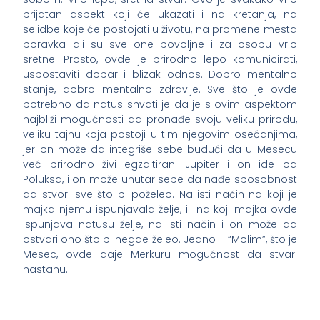
prijatan aspekt koji će ukazati i na kretanja, na
selidbe koje će postojati u životu, na promene mesta
boravka ali su sve one povoljne i za osobu vrlo
sretne. Prosto, ovde je prirodno lepo komunicirati,
uspostaviti dobar i blizak odnos. Dobro mentalno
stanje, dobro mentalno zdravlje. Sve što je ovde
potrebno da natus shvati je da je s ovim aspektom
najbliži mogućnosti da pronađe svoju veliku prirodu,
veliku tajnu koja postoji u tim njegovim osećanjima,
jer on može da integriše sebe budući da u Mesecu
već prirodno živi egzaltirani Jupiter i on ide od
Poluksa, i on može unutar sebe da nađe sposobnost
da stvori sve što bi poželeo. Na isti način na koji je
majka njemu ispunjavala želje, ili na koji majka ovde
ispunjava natusu želje, na isti način i on može da
ostvari ono što bi negde želeo. Jedno – “Molim”, što je
Mesec, ovde daje Merkuru mogućnost da stvari
nastanu.