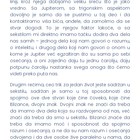
liniji, kroz njega dobijamo veliku sreću što je jako
vredno. Sa Jupiterom, sa trigonskim aspektom
dovoljno je samo da se pustimo u taj deo i da
kontaktiramo viša bića, anđele, da zamolimo da se
stvar dogodi. To je njegov faktor lakoće, a sa
sekstilom mi direktno imamo tačku dodira dva dela
nas samih – jednog dela koji nam govori o razumu,
o intelektu, i drugog dela koji nam govori o onom u
kome je Jupiter već egzaltiran što su sama po sebi
osećanja, a oni zajedno daju tu jednu čaroliju, daju
potpunu čaroliju nastanka svega onoga što ćemo
videti preko puta nas.
Drugim rečima, ceo trik za jedan život jeste sadržan u
sekstilu, sadržan je samo u toj sposobnosti da
spojimo ove dve stvari koje čine čoveka, koje čine
Blizance, dvojni znak. Dvojni znak ne znači da treba
da imamo dva dela koja su razdvojena od nas, već
znači da treba da smo u sekstilu. Blizanci znače da
treba da imamo moć i sposobnost da spojimo
razum i osećanja, a ne da su nam razum i osećanja
odvojena i da dve osobe žive paralelno u nama, da