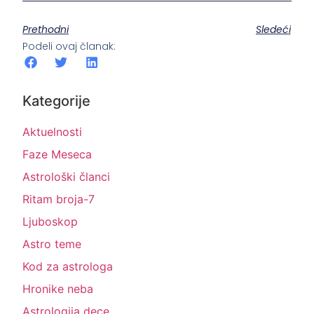
Prethodni
Sledeći
Podeli ovaj članak:
Kategorije
Aktuelnosti
Faze Meseca
Astrološki članci
Ritam broja-7
Ljuboskop
Astro teme
Kod za astrologa
Hronike neba
Astrologija dece