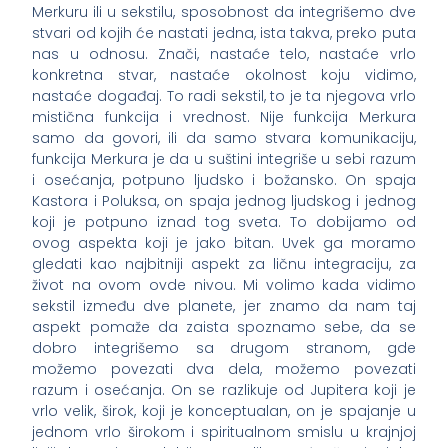
Merkuru ili u sekstilu, sposobnost da integrišemo dve
stvari od kojih će nastati jedna, ista takva, preko puta
nas u odnosu. Znači, nastaće telo, nastaće vrlo
konkretna stvar, nastaće okolnost koju vidimo,
nastaće događaj. To radi sekstil, to je ta njegova vrlo
mistična funkcija i vrednost. Nije funkcija Merkura
samo da govori, ili da samo stvara komunikaciju,
funkcija Merkura je da u suštini integriše u sebi razum
i osećanja, potpuno ljudsko i božansko. On spaja
Kastora i Poluksa, on spaja jednog ljudskog i jednog
koji je potpuno iznad tog sveta. To dobijamo od
ovog aspekta koji je jako bitan. Uvek ga moramo
gledati kao najbitniji aspekt za ličnu integraciju, za
život na ovom ovde nivou. Mi volimo kada vidimo
sekstil između dve planete, jer znamo da nam taj
aspekt pomaže da zaista spoznamo sebe, da se
dobro integrišemo sa drugom stranom, gde
možemo povezati dva dela, možemo povezati
razum i osećanja. On se razlikuje od Jupitera koji je
vrlo velik, širok, koji je konceptualan, on je spajanje u
jednom vrlo širokom i spiritualnom smislu u krajnjoj